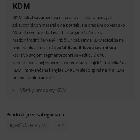
KDM
Provider
/
Název
Vyprší
Popis
Doména
KD Medical sa zameriava na produkciu jednorazových
_sp_id.ef32
www.medplus.sk
2 roky
Cookie
zdravotníckych materiálov a potrieb. Tie predáva do viac ako
pro
fungov
60 krajín sveta. A dodáva ich aj organizáciám ako
OnLine
smarts
Medzinárodný červený kríž či Unicef. Firma KD Medical sa na
trhu etablovala najmä
PHPSESSID
spoľahlivou ihlovou technikou
Zavřením
,
Univer
PHP.net
prohlížeče
identif
www.medplus.sk
ktorá vo svojom segmente zohráva vedúcu úlohu.
použív
udržov
Námatkovo z nej vyberme overené kusy–
injekčná striekačka
promě
relací
KDM
, intravenózna
kanyla FEP KDM
alebo spinálna
ihla KDM
uživate
pre epidurálnu anestéziu
.
_sp_ses.ef32
www.medplus.sk
30 minut
Cookie
pro
Všetky produkty KDM
fungov
OnLine
smarts
ssupp.vid
www.medplus.sk
6 měsíců
Cookie
2 dny
pro
Produkt je v kategóriách
fungov
OnLine
INJEKČNÁ TECHNIKA
IHLY
smarts
lastVisitedProducts
www.medplus.sk
1 rok
Cookie
uchová