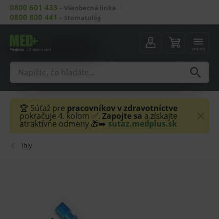
0800 601 433
–
Všeobecná linka
0800 800 441
–
Stomatológ
menu
🏆 Súťaž pre
pracovníkov v zdravotníctve
pokračuje 4. kolom ✅.
Zapojte sa
a získajte
atraktívne odmeny 🎁➡️
sutaz.medplus.sk
Ihly