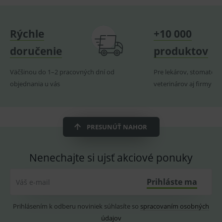
naposl
navští
produk
Rýchle
+10 000
ssupp.visits
www.medplus.sk
6 měsíců
Cookie
2 dny
pro
doručenie
produktov
fungov
OnLine
smarts
Väčšinou do 1–2 pracovných dní od
Pre lekárov, stomatoló
CookieScriptConsent
1 rok
Tento 
CookieScript
objednania u vás
veterinárov aj firmy
cookie
www.medplus.sk
použív
služba
Cookie
Script.
zapama
předvo
PRESUNÚŤ NAHOR
souhla
soubo
cookie
návště
Nenechajte si ujsť akciové ponuky
Je nutn
banne
cookie
Prihláste ma
Váš e-mail
Cookie
Script
fungov
správn
Prihlásením k odberu noviniek súhlasíte so
spracovaním osobných
údajov