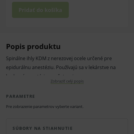
Pridať do košíka
Popis produktu
Spinálne ihly KDM z nerezovej ocele určené pre
epidurálnu anestéziu. Používajú sa v lekárstve na
bedrovú anestéziu a vyšetrenie.
Zobraziť celý popis
Vlastnosti a výhody:
PARAMETRE
Spinálne ihly.
Pre zobrazenie parametrov vyberte variant.
Na epidurálnu anestéziu.
Dĺžka ihly 9 cm.
SÚBORY NA STIAHNUTIE
Rôzne rozmery.