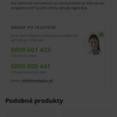
Pre stiahnutie dokumentov je nutné
prihlásiť sa
. Ešte nie ste
Farebne rozlíšené.
zaregistrovaní? Využite všetky
výhody registrácie
.
Sterilné.
Balenie:
NÁKUP PO TELEFÓNE
Predaj po kusoch.
Sme vám k dispozícii počas pracovných dní
od 7.00 do 17.00 hod.
V balení 50 ks.
0800 601 433
Zdravotnícky prostriedok, pred použitím si starostlivo
VŠEOBECNÁ LINKA
prečítajte informácie o výrobku a ak je súčasťou, tak aj
0800 800 441
návod na použitie.
STOMATOLOGICKÁ LINKA
alebo
info@medplus.sk
V prípade porušenia zapečateného obalu tohto
tovaru nie je z dôvodu ochrany zdravia alebo
hygienických dôvodov možné odstúpiť od kúpnej
zmluvy v lehote 14 dní.