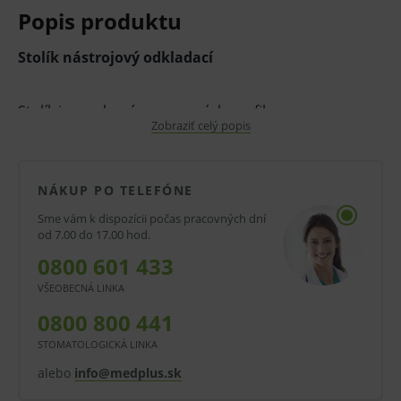
Popis produktu
Stolík nástrojový odkladací
Stolík je vyrobený z nerezových profilov.
Zobraziť celý popis
Odkladacie plochy tvoria dve nerezové rovné plata.
Tento stolík je vhodný na odkladanie zdravotníckeho
materiálu a pod prístroje
NÁKUP PO TELEFÓNE
Stolík je opatrený dvoma brzdenými a dvoma
Sme vám k dispozícii počas pracovných dní
od 7.00 do 17.00 hod.
nebrzdenými kolieskami o 75 mm.
0800 601 433
Slúži na odkladanie a rozvoz chirurgických nástrojov,
VŠEOBECNÁ LINKA
príp. zdravotníckeho materiálu.
0800 800 441
Rozmery: d-640 x š-480 x v-850 mm
STOMATOLOGICKÁ LINKA
V prípade porušenia zapečateného obalu tohto
alebo
info@medplus.sk
tovaru nie je z dôvodu ochrany zdravia alebo