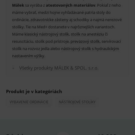
Málek
sa vyrába z
atestovaných materiálov
. Pokiaľ z neho
máme vybrať, medzi hojne vyhľadávané patria stoly do
Základné životné funkcie e-shopu
ordinácie,
zdravotnícke zásteny
aj schodíky a najmä nerezové
Analytické
Marketingové
stolíky. Tie na Med+ dostanete v najrôznejších variantoch.
Máme
klasický nástrojový stolík
,
stolík na anestéziu
či
Technické – základné životné funkcie e-shopu
Nevyhnutné cookies umožňujú základné
resuscitáciu, stolík pod prístroje,
preväzový stolík
, servírovací
funkcie ako voľba odborník/laik, prihlásenie
stolík na rozvoz jedla alebo
nástrojový stolík s hydraulickým
používateľa, vkladanie tovaru do košíka atď. Pre
správne používanie webu sú nutné.
nastavením výšky
.
Provider
/
Název
Vyprší
Popis
Všetky produkty MÁLEK & SPOL. s.r.o.
Doména
_sp_id.ef32
www.medplus.sk
2 roky
Cookie
pro
fungov
OnLine
Produkt je v kategóriách
smarts
VYBAVENIE ORDINÁCIE
NÁSTROJOVÉ STOLÍKY
PHPSESSID
Zavřením
Univer
PHP.net
prohlížeče
identif
www.medplus.sk
použív
udržov
promě
relací
uživate