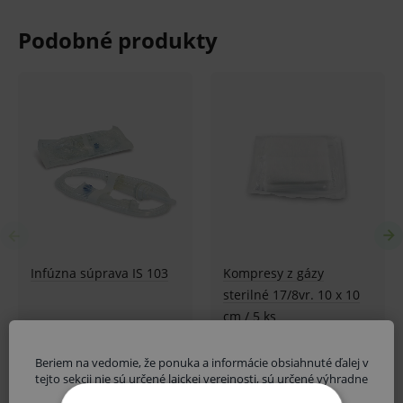
hygienických dôvodov možné odstúpiť od kúpnej
zmluvy v lehote 14 dní.
Beriem na vedomie, že ponuka a informácie obsiahnuté ďalej v
tejto sekcii nie sú určené laickej verejnosti, sú určené výhradne
zdravotníckym odborníkom.