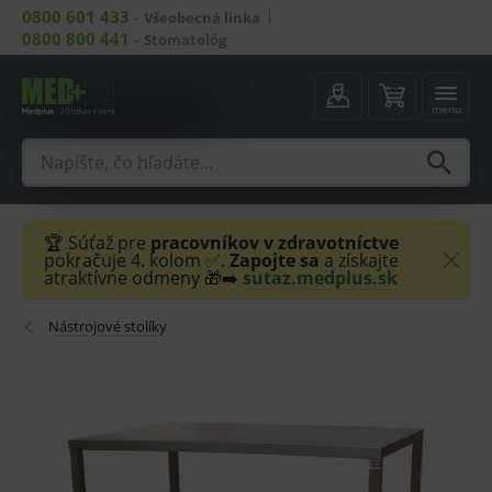
0800 601 433
–
Všeobecná linka
0800 800 441
–
Stomatológ
menu
🏆 Súťaž pre
pracovníkov v zdravotníctve
pokračuje 4. kolom ✅.
Zapojte sa
a získajte
atraktívne odmeny 🎁➡️
sutaz.medplus.sk
Nástrojové stolíky