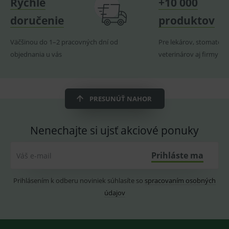
Rýchle
+10 000
_sp_ses.ef32
www.medplus.sk
30 minut
Cookie
pro
doručenie
produktov
fungov
OnLine
smarts
Väčšinou do 1–2 pracovných dní od
Pre lekárov, stomatoló
ssupp.vid
www.medplus.sk
6 měsíců
Cookie
objednania u vás
veterinárov aj firmy
2 dny
pro
fungov
OnLine
smarts
lastVisitedProducts
www.medplus.sk
1 rok
Cookie
PRESUNÚŤ NAHOR
uchová
naposl
navští
produk
Nenechajte si ujsť akciové ponuky
ssupp.visits
www.medplus.sk
6 měsíců
Cookie
2 dny
pro
fungov
Prihláste ma
Váš e-mail
OnLine
smarts
CookieScriptConsent
1 rok
Tento 
CookieScript
Prihlásením k odberu noviniek súhlasíte so
spracovaním osobných
cookie
www.medplus.sk
údajov
použív
služba
Cookie
Script.
zapama
předvo