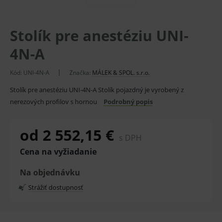
Stolík pre anestéziu UNI-
4N-A
Kód:
UNI-4N-A
Značka:
MÁLEK & SPOL. s.r.o.
Stolík pre anestéziu UNI-4N-A Stolík pojazdný je vyrobený z
nerezových profilov s hornou
Podrobný popis
od 2 552,15 €
s DPH
Cena na vyžiadanie
Na objednávku
Strážiť dostupnosť