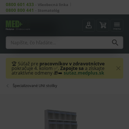
0800 601 433
–
Všeobecná linka
0800 800 441
–
Stomatológ
menu
🏆 Súťaž pre
pracovníkov v zdravotníctve
pokračuje 4. kolom ✅.
Zapojte sa
a získajte
atraktívne odmeny 🎁➡️
sutaz.medplus.sk
Špecializované UNI stolíky