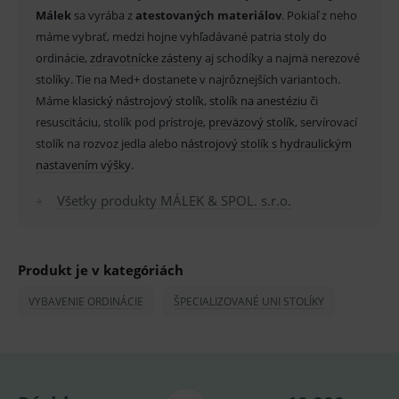
Málek
sa vyrába z
atestovaných materiálov
. Pokiaľ z neho
máme vybrať, medzi hojne vyhľadávané patria stoly do
Základné životné funkcie e-shopu
ordinácie,
zdravotnícke zásteny
aj schodíky a najmä nerezové
Analytické
Marketingové
stolíky. Tie na Med+ dostanete v najrôznejších variantoch.
Máme
klasický nástrojový stolík
,
stolík na anestéziu
či
Technické – základné životné funkcie e-shopu
Nevyhnutné cookies umožňujú základné
resuscitáciu, stolík pod prístroje,
preväzový stolík
, servírovací
funkcie ako voľba odborník/laik, prihlásenie
stolík na rozvoz jedla alebo
nástrojový stolík s hydraulickým
používateľa, vkladanie tovaru do košíka atď. Pre
správne používanie webu sú nutné.
nastavením výšky
.
Provider
/
Název
Vyprší
Popis
Všetky produkty MÁLEK & SPOL. s.r.o.
Doména
_sp_id.ef32
www.medplus.sk
2 roky
Cookie
pro
fungov
OnLine
Produkt je v kategóriách
smarts
VYBAVENIE ORDINÁCIE
ŠPECIALIZOVANÉ UNI STOLÍKY
PHPSESSID
Zavřením
Univer
PHP.net
prohlížeče
identif
www.medplus.sk
použív
udržov
promě
relací
uživate