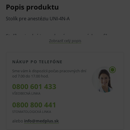
Popis produktu
Stolík pre anestéziu UNI-4N-A
Stolík pojazdný je vyrobený z nerezových profilov s
Zobraziť celý popis
hornou lisovanou polymérovou šedou doskou s
integrovaným madlom a 4 nerezovými zásuvkami s
centrálnym zamykaním a plnovýsuvmi.
NÁKUP PO TELEFÓNE
3 zásuvky sú výšky 135 mm a 1 spodná zásuvka 215
Sme vám k dispozícii počas pracovných dní
od 7.00 do 17.00 hod.
mm.
0800 601 433
Zásuvky sú farebné odlíšené /červená, zelená, modrá,
VŠEOBECNÁ LINKA
žltá/.
0800 800 441
Na bočnej ľavej strane je stolík vybavený tromi
STOMATOLOGICKÁ LINKA
výklopnými plastovými boxami a výsuvnou doskou
alebo
info@medplus.sk
pre možnosť písania, na pravej strane 20 l košom s