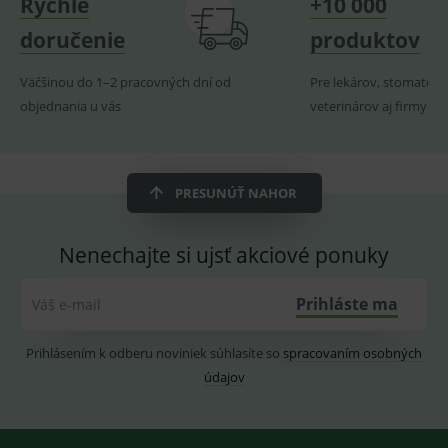
Rýchle
+10 000
_sp_ses.ef32
www.medplus.sk
30 minut
Cookie
pro
doručenie
produktov
fungov
OnLine
smarts
Väčšinou do 1–2 pracovných dní od
Pre lekárov, stomatoló
ssupp.vid
www.medplus.sk
6 měsíců
Cookie
objednania u vás
veterinárov aj firmy
2 dny
pro
fungov
OnLine
smarts
lastVisitedProducts
www.medplus.sk
1 rok
Cookie
PRESUNÚŤ NAHOR
uchová
naposl
navští
produk
Nenechajte si ujsť akciové ponuky
ssupp.visits
www.medplus.sk
6 měsíců
Cookie
2 dny
pro
fungov
Prihláste ma
Váš e-mail
OnLine
smarts
CookieScriptConsent
1 rok
Tento 
CookieScript
Prihlásením k odberu noviniek súhlasíte so
spracovaním osobných
cookie
www.medplus.sk
údajov
použív
služba
Cookie
Script.
zapama
předvo