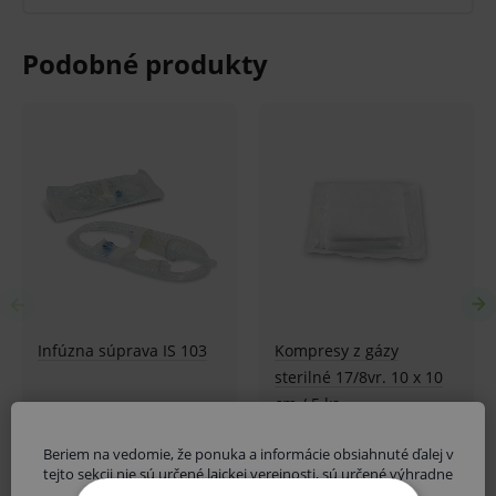
Rozmery : d-600 x š-600 x v-1120 mm.
V prípade porušenia zapečateného obalu tohto
tovaru nie je z dôvodu ochrany zdravia alebo
hygienických dôvodov možné odstúpiť od kúpnej
zmluvy v lehote 14 dní.
Beriem na vedomie, že ponuka a informácie obsiahnuté ďalej v
tejto sekcii nie sú určené laickej verejnosti, sú určené výhradne
zdravotníckym odborníkom.