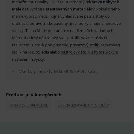
manažmentu kvality ISO 9001 a samotný
lekársky nábytok
Málek
sa vyrába z
atestovaných materiálov
. Pokiaľ z neho
máme vybrať, medzi hojne vyhľadávané patria stoly do
Základné životné funkcie e-shopu
ordinácie,
zdravotnícke zásteny
aj schodíky a najmä nerezové
Analytické
Marketingové
stolíky. Tie na Med+ dostanete v najrôznejších variantoch.
Máme
klasický nástrojový stolík
,
stolík na anestéziu
či
Technické – základné životné funkcie e-shopu
Nevyhnutné cookies umožňujú základné
resuscitáciu, stolík pod prístroje,
preväzový stolík
, servírovací
funkcie ako voľba odborník/laik, prihlásenie
stolík na rozvoz jedla alebo
nástrojový stolík s hydraulickým
používateľa, vkladanie tovaru do košíka atď. Pre
správne používanie webu sú nutné.
nastavením výšky
.
Provider
/
Název
Vyprší
Popis
Všetky produkty MÁLEK & SPOL. s.r.o.
Doména
_sp_id.ef32
www.medplus.sk
2 roky
Cookie
pro
fungov
OnLine
Produkt je v kategóriách
smarts
PHPSESSID
Zavřením
Univer
VYBAVENIE ORDINÁCIE
ŠPECIALIZOVANÉ UNI STOLÍKY
PHP.net
prohlížeče
identif
www.medplus.sk
použív
udržov
promě
relací
uživate