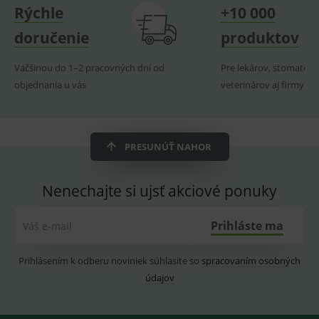
Rýchle
+10 000
_sp_ses.ef32
www.medplus.sk
30 minut
Cookie
pro
fungov
doručenie
produktov
OnLine
smarts
Väčšinou do 1–2 pracovných dní od
Pre lekárov, stomatoló
ssupp.vid
www.medplus.sk
6 měsíců
Cookie
2 dny
pro
objednania u vás
veterinárov aj firmy
fungov
OnLine
smarts
lastVisitedProducts
www.medplus.sk
1 rok
Cookie
uchová
PRESUNÚŤ NAHOR
naposl
navští
produk
Nenechajte si ujsť akciové ponuky
ssupp.visits
www.medplus.sk
6 měsíců
Cookie
2 dny
pro
fungov
OnLine
Prihláste ma
Váš e-mail
smarts
CookieScriptConsent
1 rok
Tento 
CookieScript
Prihlásením k odberu noviniek súhlasíte so
spracovaním osobných
cookie
www.medplus.sk
použív
údajov
služba
Cookie
Script.
zapama