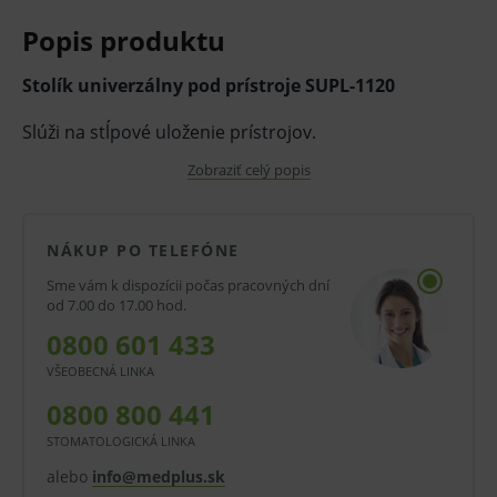
Popis produktu
Stolík univerzálny pod prístroje SUPL-1120
Slúži na stĺpové uloženie prístrojov.
Je vyrobený z nerezových profilov.
Zobraziť celý popis
Odkladacie dosky sú vyrobené z bieleho alebo
svetlo šedého dekoru dreva, na požiadanie môžu byť i
NÁKUP PO TELEFÓNE
nerezové /typ SUPN-1120/. V spodnej časti je stolík s
Sme vám k dispozícii počas pracovných dní
1 zásuvkou.
od 7.00 do 17.00 hod.
Za príplatok 50 eur je integrovaná elektrická zásuvka
0800 601 433
pre pripojenie zdravotníckych prístrojov.
VŠEOBECNÁ LINKA
Stolík má dve brzdené a
0800 800 441
dve nebrzdené ložiskové kolieska o priemere 125
STOMATOLOGICKÁ LINKA
mm.
alebo
info@medplus.sk