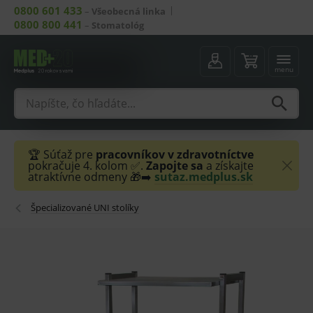
0800 601 433
–
Všeobecná linka
0800 800 441
–
Stomatológ
menu
🏆 Súťaž pre
pracovníkov v zdravotníctve
pokračuje 4. kolom ✅.
Zapojte sa
a získajte
atraktívne odmeny 🎁➡️
sutaz.medplus.sk
Špecializované UNI stolíky