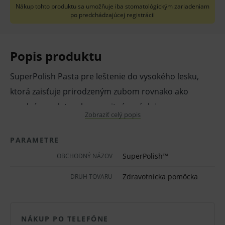
Nákup tohto produktu sa umožňuje iba stomatológickým zariadeniam
po predchádzajúcej registrácii
Popis produktu
SuperPolish Pasta pre leštenie do vysokého lesku,
ktorá zaisťuje prirodzeným zubom rovnako ako
amalgámu, zlatu a kompozitným výplniam
Zobraziť celý popis
mimoriadny lesk.
Balenie:
PARAMETRE
SuperPolish™
45 g pasty, bez fluoridov, s anízovou
OBCHODNÝ NÁZOV
príchuťou
Zdravotnícka pomôcka
DRUH TOVARU
Výrobca: Kerr
Pred použitím zdravotníckej pomôcky a diagnostickej
NÁKUP PO TELEFÓNE