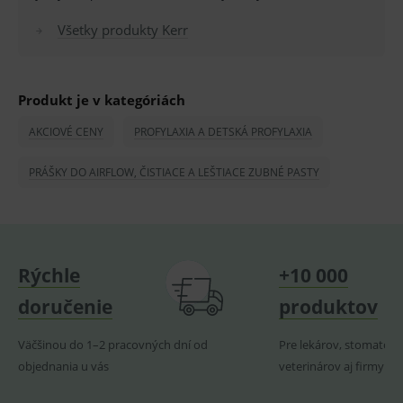
OnLine
smarts
Všetky produkty Kerr
PHPSESSID
Zavřením
Univer
PHP.net
prohlížeče
identif
www.medplus.sk
použív
udržov
promě
Produkt je v kategóriách
relací
uživate
AKCIOVÉ CENY
PROFYLAXIA A DETSKÁ PROFYLAXIA
_sp_ses.ef32
www.medplus.sk
30 minut
Cookie
pro
fungov
PRÁŠKY DO AIRFLOW, ČISTIACE A LEŠTIACE ZUBNÉ PASTY
OnLine
smarts
ssupp.vid
www.medplus.sk
6 měsíců
Cookie
2 dny
pro
fungov
OnLine
Rýchle
+10 000
smarts
lastVisitedProducts
www.medplus.sk
1 rok
Cookie
doručenie
produktov
uchová
naposl
navští
Väčšinou do 1–2 pracovných dní od
Pre lekárov, stomatoló
produk
objednania u vás
veterinárov aj firmy
ssupp.visits
www.medplus.sk
6 měsíců
Cookie
2 dny
pro
fungov