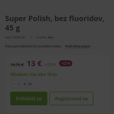
Super Polish, bez fluoridov,
45 g
Kód:
HAWE361
Značka:
Kerr
Pasta pre leštenie do vysokého lesku.
Podrobný popis
13 €
-12 %
14,76 €
s DPH
Skladom viac ako 10 ks
ks
Prihlásiť sa
Registrovať sa