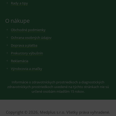
cookie
Rady a tipy
seznam.cz
nastavuje
googlu.
Youtube ke
Slouží pro
sledování
zobrazení
uživatelskýc
vhodné
O nákupe
předvoleb
reklamy.
pro videa
Youtube
_ga_GXRFBLV37P
.medplus.sk
2 roky
Cookie pro
Obchodné podmienky
vložená do
měření
webů; může
návštěvnosti
Ochrana osobných údajov
také určit,
ve službě
zda
google
Doprava a platba
návštěvník
analytics.
webu
Prekurzory výbušnín
používá
novou nebo
starou verzi
Reklamácia
rozhraní
Youtube.
Výrobcovia a značky
Informácie o zdravotníckych prostriedkoch a diagnostických
zdravotníckych prostriedkoch uvedené na týchto stránkach nie sú
určené osobám mladším 15 rokov.
Copyright © 2026, Medplus s.r.o. Všetky práva vyhradené.