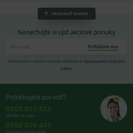
OnLine
smarts
PRESUNÚŤ NAHOR
CookieScriptConsent
1 rok
Tento 
CookieScript
cookie
www.medplus.sk
použív
služba
Nenechajte si ujsť akciové ponuky
Cookie
Script.
zapama
předvo
Prihláste ma
Váš e-mail
souhla
soubo
cookie
Prihlásením k odberu noviniek súhlasíte so
spracovaním osobných
návště
Je nutn
údajov
banne
cookie
Cookie
Script
fungov
správn
Potrebujete poradiť?
0800 601 433
VŠEOBECNÁ LINKA
Provider
/
Název
Vyprší
Popis
Provider
Doména
/
0800 800 441
Název
Vyprší
Popis
Doména
_gcl_au
3
Cookie
Google LLC
STOMATOLOGICKÁ LINKA