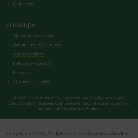
cookie
Rady a tipy
seznam.cz
nastavuje
googlu.
Youtube ke
Slouží pro
sledování
zobrazení
uživatelskýc
vhodné
O nákupe
předvoleb
reklamy.
pro videa
Youtube
_ga_GXRFBLV37P
.medplus.sk
2 roky
Cookie pro
Obchodné podmienky
vložená do
měření
webů; může
návštěvnosti
Ochrana osobných údajov
také určit,
ve službě
zda
google
Doprava a platba
návštěvník
analytics.
webu
Prekurzory výbušnín
používá
novou nebo
starou verzi
Reklamácia
rozhraní
Youtube.
Výrobcovia a značky
Informácie o zdravotníckych prostriedkoch a diagnostických
zdravotníckych prostriedkoch uvedené na týchto stránkach nie sú
určené osobám mladším 15 rokov.
Copyright © 2026, Medplus s.r.o. Všetky práva vyhradené.