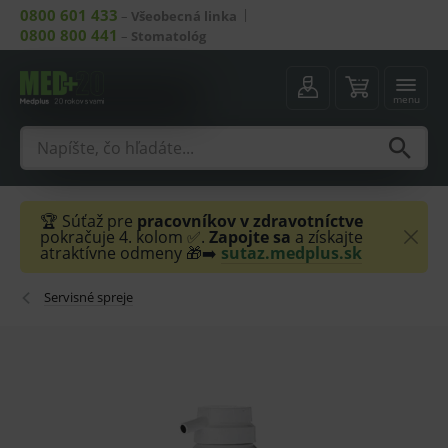
0800 601 433
–
Všeobecná linka
0800 800 441
–
Stomatológ
menu
🏆 Súťaž pre
pracovníkov v zdravotníctve
pokračuje 4. kolom ✅.
Zapojte sa
a získajte
atraktívne odmeny 🎁➡️
sutaz.medplus.sk
Servisné spreje