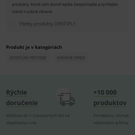
OnLine
produkty, ktoré vám dovolí lepšie, bezpečnejšie a rýchlejšie
smarts
starať o zubné zdravie.
PHPSESSID
Zavřením
Univer
PHP.net
prohlížeče
identif
www.medplus.sk
použív
Všetky produkty DENTSPLY
udržov
promě
relací
uživate
Produkt je v kategóriách
_sp_ses.ef32
www.medplus.sk
30 minut
Cookie
pro
fungov
DENTÁLNE PRÍSTROJE
SERVISNÉ SPREJE
OnLine
smarts
ssupp.vid
www.medplus.sk
6 měsíců
Cookie
2 dny
pro
fungov
OnLine
Rýchle
+10 000
smarts
lastVisitedProducts
www.medplus.sk
1 rok
Cookie
doručenie
produktov
uchová
naposl
navští
Väčšinou do 1–2 pracovných dní od
Pre lekárov, stomatoló
produk
objednania u vás
veterinárov aj firmy
ssupp.visits
www.medplus.sk
6 měsíců
Cookie
2 dny
pro
fungov