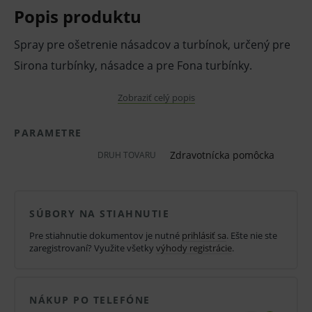
Popis produktu
Spray pre ošetrenie násadcov a turbínok, určený pre
Sirona turbínky, násadce a pre Fona turbínky.
Premazáva a zároveň čistí.
Zobraziť celý popis
Pred použitím zdravotníckej pomôcky a diagnostickej
PARAMETRE
zdravotníckej pomôcky in vitro odporúčame poradu s
Zdravotnícka pomôcka
DRUH TOVARU
lekárom. Starostlivo si prečítajte informácie o výrobku
a ak je súčasťou, tak aj návod na jeho použitie.
SÚBORY NA STIAHNUTIE
Klinická účinnosť zdravotníckej pomôcky a
diagnostickej zdravotníckej pomôcky in vitro nemusí
Pre stiahnutie dokumentov je nutné
prihlásiť sa
. Ešte nie ste
zaregistrovaní? Využite všetky
výhody registrácie
.
byť zaručená, lepšia alebo rovnocenná s účinnosťou
inej liečby alebo inej zdravotníckej pomôcky a
diagnostickej zdravotníckej pomôcky in vitro a jeho
NÁKUP PO TELEFÓNE