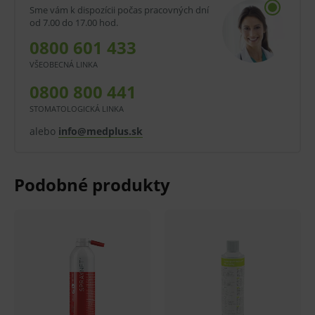
použitie môže byť spojené s rizikami.
Sme vám k dispozícii počas pracovných dní
od 7.00 do 17.00 hod.
V prípade porušenia zapečateného obalu tohto
0800 601 433
tovaru nie je z dôvodu ochrany zdravia alebo
VŠEOBECNÁ LINKA
hygienických dôvodov možné odstúpiť od kúpnej
0800 800 441
zmluvy v lehote 14 dní.
STOMATOLOGICKÁ LINKA
alebo
info@medplus.sk