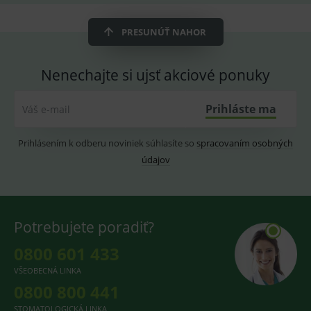
OnLine
smarts
PRESUNÚŤ NAHOR
CookieScriptConsent
1 rok
Tento 
CookieScript
cookie
www.medplus.sk
použív
služba
Nenechajte si ujsť akciové ponuky
Cookie
Script.
zapama
předvo
Prihláste ma
Váš e-mail
souhla
soubo
cookie
Prihlásením k odberu noviniek súhlasíte so
spracovaním osobných
návště
Je nutn
údajov
banne
cookie
Cookie
Script
fungov
správn
Potrebujete poradiť?
0800 601 433
VŠEOBECNÁ LINKA
Provider
/
Název
Vyprší
Popis
Provider
Doména
/
0800 800 441
Název
Vyprší
Popis
Doména
_gcl_au
3
Cookie
Google LLC
STOMATOLOGICKÁ LINKA