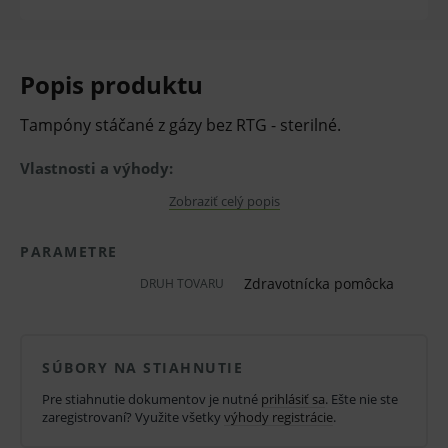
Popis produktu
Tampóny stáčané z gázy bez RTG - sterilné.
Vlastnosti a výhody:
100 % vysoko bielená bavlna
Zobraziť celý popis
hustota 17 nití / cm2
PARAMETRE
hydrofilný
Zdravotnícka pomôcka
DRUH TOVARU
oválny tvar
sterilizačný obal s peel efektom
SÚBORY NA STIAHNUTIE
balíčky uložené v papierovom boxe
Pre stiahnutie dokumentov je nutné
prihlásiť sa
. Ešte nie ste
zaregistrovaní? Využite všetky
výhody registrácie
.
Oblasti použitia: