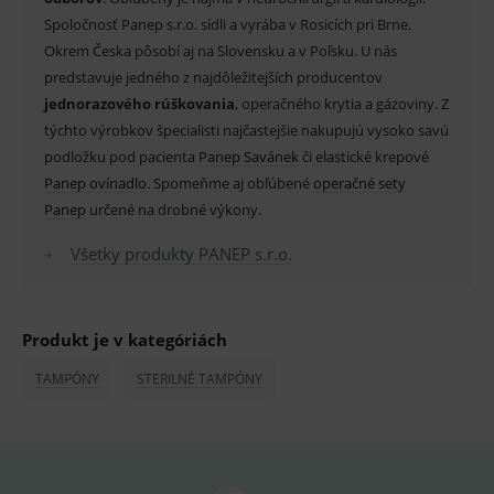
Doména
Spoločnosť Panep s.r.o. sídli a vyrába v Rosicích pri Brne.
_sp_id.ef32
www.medplus.sk
2 roky
Cookie
Okrem Česka pôsobí aj na Slovensku a v Poľsku. U nás
pro
fungov
predstavuje jedného z najdôležitejších producentov
OnLine
jednorazového rúškovania
, operačného krytia a gázoviny. Z
smarts
týchto výrobkov špecialisti najčastejšie nakupujú vysoko savú
PHPSESSID
Zavřením
Univer
PHP.net
prohlížeče
identif
www.medplus.sk
podložku pod pacienta
Panep Savánek
či elastické krepové
použív
udržov
Panep ovínadlo
. Spomeňme aj obľúbené
operačné sety
promě
Panep
určené na drobné výkony.
relací
uživate
Všetky produkty PANEP s.r.o.
_sp_ses.ef32
www.medplus.sk
30 minut
Cookie
pro
fungov
OnLine
smarts
Produkt je v kategóriách
ssupp.vid
www.medplus.sk
6 měsíců
Cookie
2 dny
pro
TAMPÓNY
STERILNÉ TAMPÓNY
fungov
OnLine
smarts
lastVisitedProducts
www.medplus.sk
1 rok
Cookie
uchová
naposl
navští