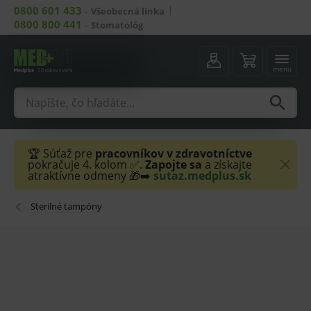
0800 601 433
–
Všeobecná linka
0800 800 441
–
Stomatológ
menu
🏆 Súťaž pre
pracovníkov v zdravotníctve
pokračuje 4. kolom ✅.
Zapojte sa
a získajte
atraktívne odmeny 🎁➡️
sutaz.medplus.sk
Sterilné tampóny