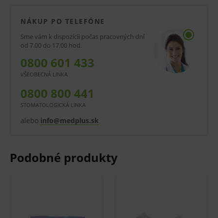
Určené na jednorazové použitie ako
absorpčný prostriedok na čistenie a ošetrenie
NÁKUP PO TELEFÓNE
rán.
Sme vám k dispozícii počas pracovných dní
od 7.00 do 17.00 hod.
Pri operačných výkonoch slúži na nanesenie
0800 601 433
dezinfekcie na kožu a na absorpciu telových a
VŠEOBECNÁ LINKA
iných tekutín.
0800 800 441
Rozmer:
STOMATOLOGICKÁ LINKA
40 x 40 cm
alebo
info@medplus.sk
Balenie:
5 ks v balení
125 balení v boxe
2 boxy v kartóne
Pred použitím zdravotníckej pomôcky a diagnostickej