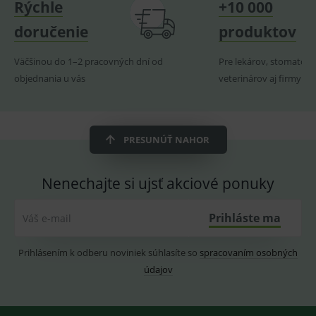
Rýchle
+10 000
produk
doručenie
produktov
ssupp.visits
www.medplus.sk
6 měsíců
Cookie
2 dny
pro
fungov
OnLine
Väčšinou do 1–2 pracovných dní od
Pre lekárov, stomatoló
smarts
objednania u vás
veterinárov aj firmy
CookieScriptConsent
1 rok
Tento 
CookieScript
cookie
www.medplus.sk
použív
služba
Cookie
PRESUNÚŤ NAHOR
Script.
zapama
předvo
souhla
soubo
Nenechajte si ujsť akciové ponuky
cookie
návště
Je nutn
Prihláste ma
Váš e-mail
banne
cookie
Cookie
Script
Prihlásením k odberu noviniek súhlasíte so
spracovaním osobných
fungov
správn
údajov