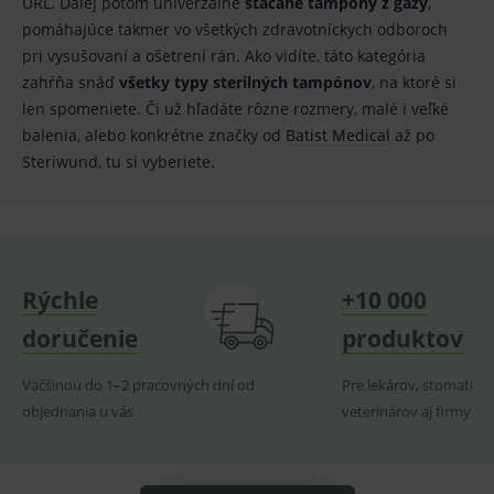
URL. Ďalej potom univerzálne
stáčané tampóny z gázy
,
ssupp.vid
www.medplus.sk
6 měsíců
Cookie
2 dny
pro
pomáhajúce takmer vo všetkých zdravotníckych odboroch
fungov
OnLine
pri vysušovaní a ošetrení rán. Ako vidíte, táto kategória
smarts
zahŕňa snáď
všetky typy sterilných tampónov
, na ktoré si
lastVisitedProducts
www.medplus.sk
1 rok
Cookie
len spomeniete. Či už hľadáte rôzne rozmery, malé i veľké
uchová
naposl
balenia, alebo konkrétne značky od
Batist Medical
až po
navští
produk
Steriwund, tu si vyberiete.
ssupp.visits
www.medplus.sk
6 měsíců
Cookie
2 dny
pro
fungov
OnLine
smarts
CookieScriptConsent
1 rok
Tento 
CookieScript
Rýchle
+10 000
cookie
www.medplus.sk
použív
služba
doručenie
produktov
Cookie
Script.
zapama
Väčšinou do 1–2 pracovných dní od
Pre lekárov, stomatoló
předvo
souhla
objednania u vás
veterinárov aj firmy
soubo
cookie
návště
Je nutn
banne