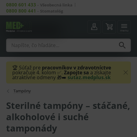
0800 601 433
–
Všeobecná linka
0800 800 441
–
Stomatológ
menu
🏆 Súťaž pre
pracovníkov v zdravotníctve
pokračuje 4. kolom ✅.
Zapojte sa
a získajte
atraktívne odmeny 🎁➡️
sutaz.medplus.sk
Tampóny
Sterilné tampóny – stáčané,
alkoholové i suché
tamponády