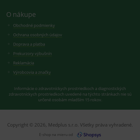
rozhraní
Youtube.
O nákupe
Obchodné podmienky
Ochrana osobných údajov
Doprava a platba
Prekurzory výbušnín
Reklamácia
Výrobcovia a značky
Informácie o zdravotníckych prostriedkoch a diagnostických
zdravotníckych prostriedkoch uvedené na týchto stránkach nie sú
určené osobám mladším 15 rokov.
Copyright © 2026, Medplus s.r.o. Všetky práva vyhradené.
E-shop na mieru od