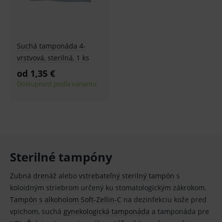
Technické – základné životné funkcie e-shopu
Nevyhnutné cookies umožňujú základné
funkcie ako voľba odborník/laik, prihlásenie
používateľa, vkladanie tovaru do košíka atď. Pre
Suchá tamponáda 4-
správne používanie webu sú nutné.
vrstvová, sterilná, 1 ks
Provider
/
Název
Vyprší
Popis
Doména
od 1,35 €
Dostupnosť podľa variantu
_sp_id.ef32
www.medplus.sk
2 roky
Cookie
pro
fungov
OnLine
smarts
PHPSESSID
Zavřením
Univer
PHP.net
prohlížeče
identif
www.medplus.sk
použív
udržov
Sterilné tampóny
promě
relací
uživate
Zubná drenáž
alebo
vstrebateľný sterilný tampón
s
_sp_ses.ef32
www.medplus.sk
30 minut
Cookie
koloidným striebrom určený ku stomatologickým zákrokom.
pro
fungov
Tampón s alkoholom Soft-Zellin-C
na dezinfekciu kože pred
OnLine
smarts
vpichom, suchá
gynekologická tamponáda
a tamponáda pre