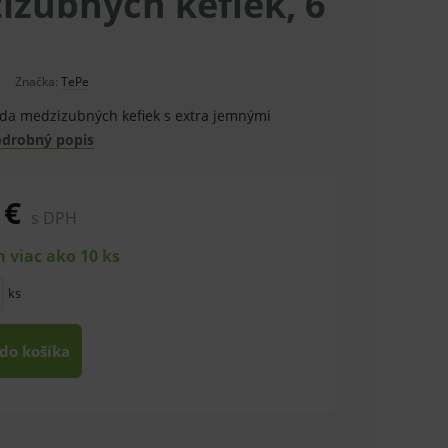
izubných kefiek, 6
Značka:
TePe
ada medzizubných kefiek s extra jemnými
drobný popis
 €
s DPH
 viac ako 10 ks
ks
 do košíka