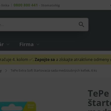
0800 800 441
 linka
–
Stomatológ
ár
Firma
ačuje 4. kolom ✅.
Zapojte sa
a získajte atraktívne odmeny
ky
TePe Extra Soft štartovacia sada medzizubných kefiek, 6 ks
TePe 
štart