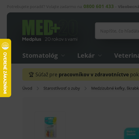
0800 601 433
Potrebujete poradiť? Volajte zadarmo na
–
Všeobecná
Stomatológ
Lekár
Veterin
🏆 Súťaž pre
pracovníkov v zdravotníctve
pokr
Úvod
Starostlivosť o zuby
Medzizubné kefky, škrab