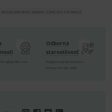
.
MEDZIZUBNÉ KEFKY, ŠKRABKY, ZUBNÉ NITE A ŠPÁRADLÁ
om k zapamatování
e nutné, aby banner cookie
a
Odborná
hodné reklamy.
e analytics.
nosti
starostlivosť
poruje cookies a
e analytics.
8 % zákazníkov nás
Podpora od špecialistov s
praxou od roku 2006
hodné reklamy.
e analytics.
telských předvoleb pro
těvník webu používá
dování zobrazení
ení vhodné reklamy.
e analytics.