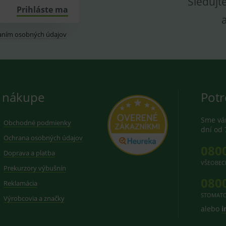
Sledujt
Prihláste ma
aním osobných údajov
 nákupe
Potr
Sme vám
Obchodné podmienky
dní od 
Ochrana osobných údajov
080
Doprava a platba
VŠEOBEC
Prekurzory výbušnín
080
Reklamácia
STOMATO
Výrobcovia a značky
alebo
i