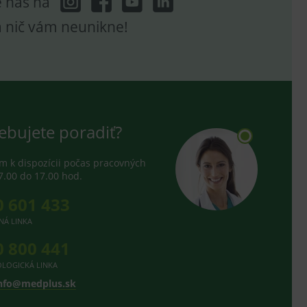
e nás na
a nič vám neunikne!
ebujete poradiť?
 k dispozícii počas pracovných
7.00 do 17.00 hod.
0 601 433
NÁ LINKA
0 800 441
LOGICKÁ LINKA
nfo@medplus.sk