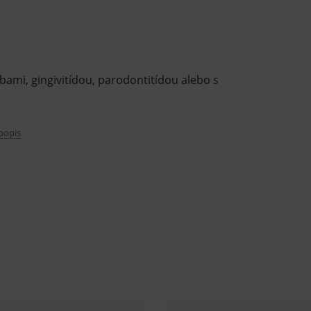
bami, gingivitídou, parodontitídou alebo s
 popis
dzizubných kefiek jemnejšie vlákna.
 úzkej spolupráce s poprednými švédskymi
 zaistená maximálna ochrana ďasien a
 efektívne čistenie a trvanlivosť kefky.