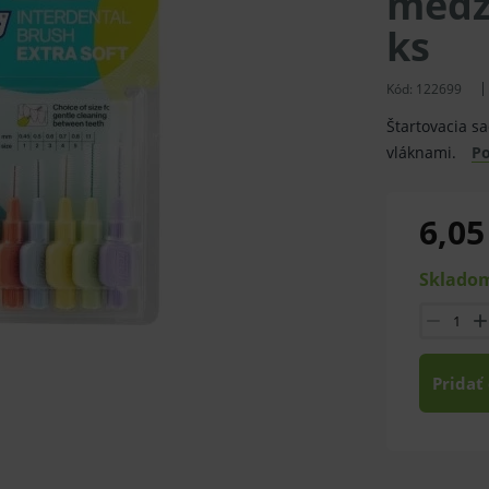
medz
ks
Kód:
122699
Štartovacia s
vláknami.
Po
6,05
Skladom
Pridať