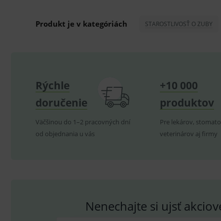
ssupp.visits
Produkt je v kategóriách
STAROSTLIVOSŤ O ZUBY
CookieScriptConsent
C
P
Název
Pro
D
Název
Rýchle
+10 000
Do
_gcl_au
G
.
_gat_UA-
.me
doručenie
produktov
193359858-4
test_cookie
G
_ga
.d
Goo
Väčšinou do 1–2 pracovných dní
Pre lekárov, stomato
.me
od objednania u vás
veterinárov aj firmy
IDE
G
_gid
.d
Goo
.me
VISITOR_INFO1_LIVE
G
YSC
.
Goo
.yo
sid
.se
_ga_GXRFBLV37P
.me
Nenechajte si ujsť akcio