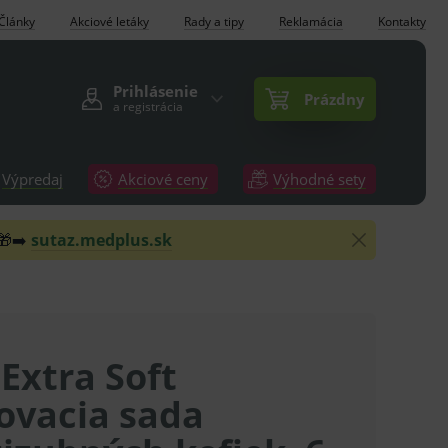
Články
Akciové letáky
Rady a tipy
Reklamácia
Kontakty
Prihlásenie
Prázdny
a registrácia
Výpredaj
Akciové ceny
Výhodné sety
 🎁➡️
sutaz.medplus.sk
Extra Soft
ovacia sada