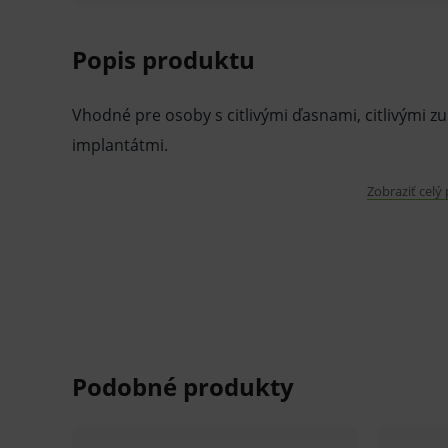
Popis produktu
Vhodné pre osoby s citlivými ďasnami, citlivými zu
implantátmi.
Zobraziť celý
Sú tiež výborné pre všetkých, ktorí preferujú u me
Medzizubné kefky TePe boli vytvorené na základe
zubnými lekármi.
Majú drôtik potiahnutý umelou hmotou, aby bola
zubov.
Jedinečný držiak a špeciálne vybrané vlákna zaisťujú