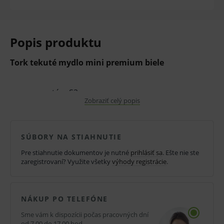
Popis produktu
Tork tekuté mydlo mini premium biele
systém S2
Zobraziť celý popis
farba biela
475 ml = 475 dávok
SÚBORY NA STIAHNUTIE
jednorazový obal
Pre stiahnutie dokumentov je nutné
prihlásiť sa
. Ešte nie ste
zaregistrovaní? Využite všetky
súčasťou každého obalu (butilky) je
výhody registrácie
.
integrovaná dávkovacia pumpa
NÁKUP PO TELEFÓNE
Tork jemné tekuté mydlo je ideálne na bežné
Sme vám k dispozícii počas pracovných dní
umývanie rúk. Čistí a aktívne hydratuje pokožku.
od 7.00 do 17.00 hod.