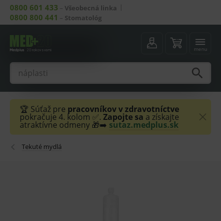
0800 601 433
–
Všeobecná linka
0800 800 441
–
Stomatológ
menu
🏆 Súťaž pre
pracovníkov v zdravotníctve
pokračuje 4. kolom ✅.
Zapojte sa
a získajte
atraktívne odmeny 🎁➡️
sutaz.medplus.sk
Tekuté mydlá