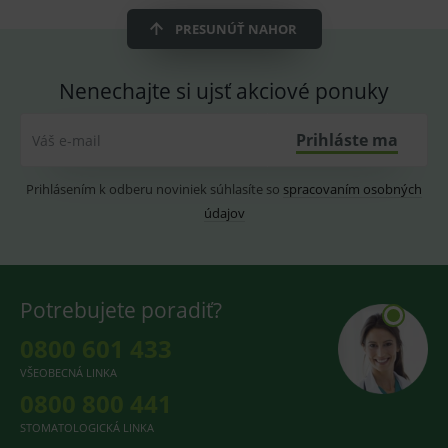
ssupp.vid
www.medplus.sk
6 měsíců
Cookie
2 dny
pro
PRESUNÚŤ NAHOR
fungov
OnLine
smarts
Nenechajte si ujsť akciové ponuky
lastVisitedProducts
www.medplus.sk
1 rok
Cookie
uchová
naposl
Prihláste ma
Váš e-mail
navští
produk
ssupp.visits
www.medplus.sk
6 měsíců
Cookie
Prihlásením k odberu noviniek súhlasíte so
spracovaním osobných
2 dny
pro
fungov
údajov
OnLine
smarts
CookieScriptConsent
1 rok
Tento 
CookieScript
cookie
www.medplus.sk
použív
Potrebujete poradiť?
služba
Cookie
Script.
0800 601 433
zapama
předvo
VŠEOBECNÁ LINKA
souhla
soubo
0800 800 441
cookie
návště
STOMATOLOGICKÁ LINKA
Je nutn