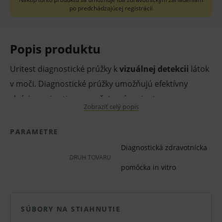
po predchádzajúcej registrácii
Popis produktu
Uritest diagnostické prúžky k
vizuálnej detekcii
látok
v moči. Diagnostické prúžky umožňujú efektívny
skríning pri rutinnom vyšetrení pacienta a
Zobraziť celý popis
monitorovaní následnej liečby. Pomáhajú overiť
prítomnosť bielkoviny a ďalších látok v moči.
PARAMETRE
Jednoduché použitie s rýchlym výsledkom. Určené pre
Diagnostická zdravotnícka
jednorazové použitie.
DRUH TOVARU
pomôcka in vitro
Stanovenie obsahu 3 klinicky významných analytov v
moči:
pH, bielkoviny, glukóza.
SÚBORY NA STIAHNUTIE
Vlastnosti a výhody: