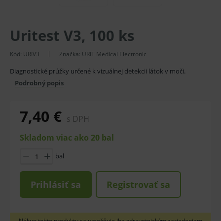
Uritest V3, 100 ks
Kód:
URIV3
Značka:
URIT Medical Electronic
Diagnostické prúžky určené k vizuálnej detekcii látok v moči.
Podrobný popis
7,40 €
s DPH
Skladom viac ako 20 bal
bal
Prihlásiť sa
Registrovať sa
Nákup tohto produktu sa umožňuje iba zdravotnickým zariadeniam