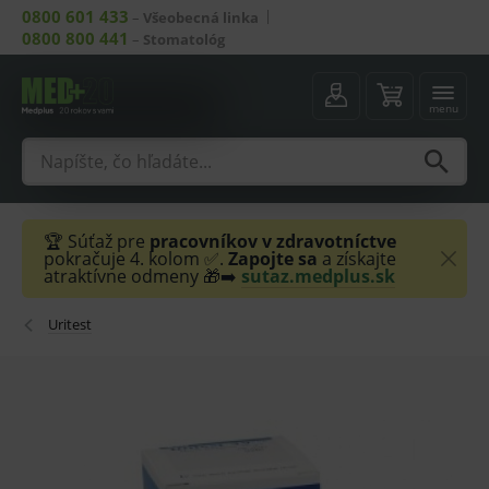
0800 601 433
–
Všeobecná linka
0800 800 441
–
Stomatológ
menu
🏆 Súťaž pre
pracovníkov v zdravotníctve
pokračuje 4. kolom ✅.
Zapojte sa
a získajte
atraktívne odmeny 🎁➡️
sutaz.medplus.sk
Uritest