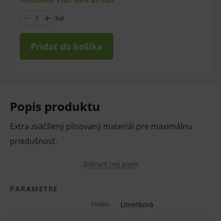
bal
Pridať do košíka
Popis produktu
Extra zväčšený plisovaný materiál pre maximálnu
priedušnosť.
Vlastnosti a výhody:
Zobraziť celý popis
Komfortné pri nosení.
PARAMETRE
Bez sklenených vlákien a s mäkkými
Limetková
FARBA:
elastickými gumičkami.