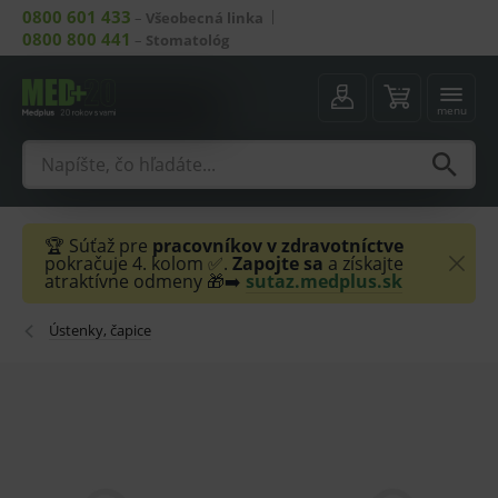
0800 601 433
–
Všeobecná linka
0800 800 441
–
Stomatológ
menu
🏆 Súťaž pre
pracovníkov v zdravotníctve
pokračuje 4. kolom ✅.
Zapojte sa
a získajte
atraktívne odmeny 🎁➡️
sutaz.medplus.sk
Ústenky, čapice