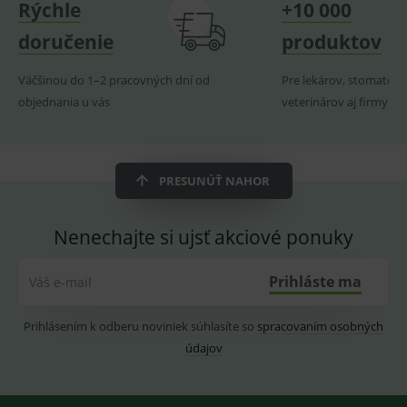
Rýchle
+10 000
produk
doručenie
produktov
ssupp.visits
www.medplus.sk
6 měsíců
Cookie
2 dny
pro
fungov
OnLine
Väčšinou do 1–2 pracovných dní od
Pre lekárov, stomatoló
smarts
objednania u vás
veterinárov aj firmy
CookieScriptConsent
1 rok
Tento 
CookieScript
cookie
www.medplus.sk
použív
služba
Cookie
Script.
PRESUNÚŤ NAHOR
zapama
předvo
souhla
soubo
Nenechajte si ujsť akciové ponuky
cookie
návště
Je nutn
Prihláste ma
Váš e-mail
banne
cookie
Cookie
Script
Prihlásením k odberu noviniek súhlasíte so
spracovaním osobných
fungov
správn
údajov