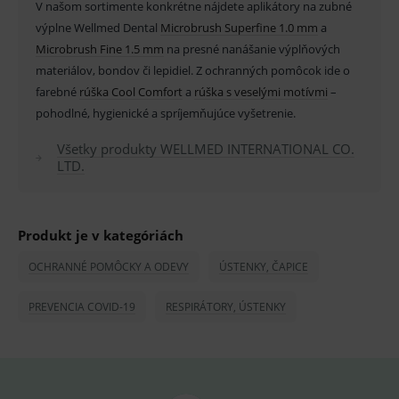
Název
Vyprší
Popis
V našom sortimente konkrétne nájdete aplikátory na zubné
Doména
výplne Wellmed Dental
Microbrush Superfine 1.0 mm
a
_sp_id.ef32
www.medplus.sk
2 roky
Cookie
pro
Microbrush Fine 1.5 mm
na presné nanášanie výplňových
fungov
materiálov, bondov či lepidiel. Z ochranných pomôcok ide o
OnLine
smarts
farebné
rúška Cool Comfort
a
rúška s veselými motívmi
–
PHPSESSID
Zavřením
Univer
PHP.net
pohodlné, hygienické a spríjemňujúce vyšetrenie.
prohlížeče
identif
www.medplus.sk
použív
udržov
Všetky produkty WELLMED INTERNATIONAL CO.
promě
LTD.
relací
uživate
_sp_ses.ef32
www.medplus.sk
30 minut
Cookie
pro
Produkt je v kategóriách
fungov
OnLine
smarts
OCHRANNÉ POMÔCKY A ODEVY
ÚSTENKY, ČAPICE
ssupp.vid
www.medplus.sk
6 měsíců
Cookie
2 dny
pro
PREVENCIA COVID-19
RESPIRÁTORY, ÚSTENKY
fungov
OnLine
smarts
lastVisitedProducts
www.medplus.sk
1 rok
Cookie
uchová
naposl
navští