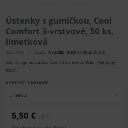
Ústenky s gumičkou, Cool
Comfort 3-vrstvové, 50 ks,
limetková
Kód: CP008
Značka:
WELLMED INTERNATIONAL CO. LTD.
Ústenky s gumičkou, Cool Comfort 3-vrstvové, 50 ks
Podrobný
popis
VYBERTE VARIANT
Limetková
5,50 €
s DPH
Skladom viac ako 20 bal