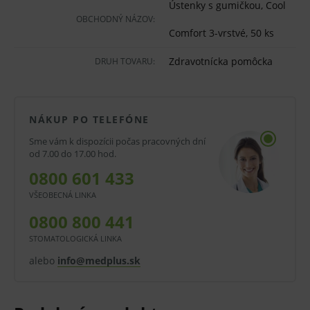
Mäkká biela vnútorná vrstva a vonkajšia
Ústenky s gumičkou, Cool
OBCHODNÝ NÁZOV:
vrstva odolná proti tekutinám.
Comfort 3-vrstvé, 50 ks
Bez latexu.
Zdravotnícka pomôcka
DRUH TOVARU:
BFE viac ako 99,9 %.
Balenie:
NÁKUP PO TELEFÓNE
50 ks
Sme vám k dispozícii počas pracovných dní
od 7.00 do 17.00 hod.
V prípade porušenia zapečateného obalu tohto
0800 601 433
tovaru nie je z dôvodu ochrany zdravia alebo
VŠEOBECNÁ LINKA
hygienických dôvodov možné odstúpiť od kúpnej
0800 800 441
zmluvy v lehote 14 dní.
STOMATOLOGICKÁ LINKA
Pred použitím zdravotníckej pomôcky a diagnostickej
alebo
info@medplus.sk
zdravotníckej pomôcky in vitro odporúčame poradu s
lekárom. Starostlivo si prečítajte informácie o výrobku