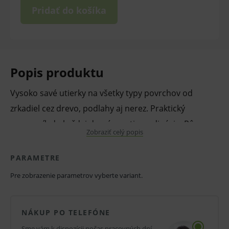
Pridať do košíka
Popis produktu
Vysoko savé utierky na všetky typy povrchov od
zrkadiel cez drevo, podlahy aj nerez. Praktický
pomocník do každej domácnosti a ordinácie. Rôzne
Zobraziť celý popis
farby. Rozmer 210 x 160 mm.
PARAMETRE
Balenie:
Pre zobrazenie parametrov vyberte variant.
Predaj po celom balení.
V balení 3 alebo 5 ks. (podľa výberu varianty)
NÁKUP PO TELEFÓNE
V prípade porušenia zapečateného obalu tohto
Sme vám k dispozícii počas pracovných dní