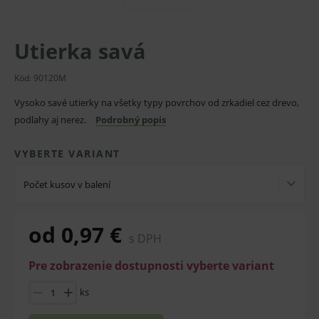
Utierka savá
Kód:
90120M
Vysoko savé utierky na všetky typy povrchov od zrkadiel cez drevo,
podlahy aj nerez.
Podrobný popis
VYBERTE VARIANT
Počet kusov v balení
od 0,97 €
s DPH
Pre zobrazenie dostupnosti vyberte variant
ks