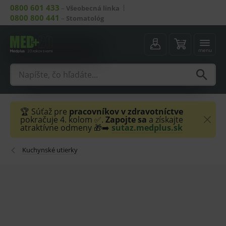
0800 601 433
–
Všeobecná linka
0800 800 441
–
Stomatológ
menu
🏆 Súťaž pre
pracovníkov v zdravotníctve
pokračuje 4. kolom ✅.
Zapojte sa
a získajte
atraktívne odmeny 🎁➡️
sutaz.medplus.sk
Kuchynské utierky