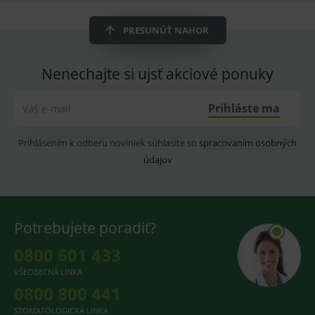
ssupp.vid
www.medplus.sk
6 měsíců
Cookie
2 dny
pro
PRESUNÚŤ NAHOR
fungov
OnLine
smarts
Nenechajte si ujsť akciové ponuky
lastVisitedProducts
www.medplus.sk
1 rok
Cookie
uchová
naposl
navští
Prihláste ma
Váš e-mail
produk
ssupp.visits
www.medplus.sk
6 měsíců
Cookie
Prihlásením k odberu noviniek súhlasíte so
spracovaním osobných
2 dny
pro
fungov
údajov
OnLine
smarts
CookieScriptConsent
1 rok
Tento 
CookieScript
cookie
www.medplus.sk
použív
služba
Potrebujete poradiť?
Cookie
Script.
0800 601 433
zapama
předvo
souhla
VŠEOBECNÁ LINKA
soubo
0800 800 441
cookie
návště
Je nutn
STOMATOLOGICKÁ LINKA