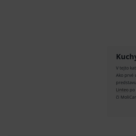
sid
.se
_ga_GXRFBLV37P
.me
Kuchy
V tejto k
Ako prvé
predstav
Linteo
po 
či MoliCa