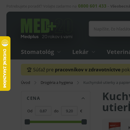
0800 601 433
Potrebujete poradiť? Volajte zadarmo na
–
Všeobecná
Stomatológ
Lekár
Veterin
🏆 Súťaž pre
pracovníkov v zdravotníctve
pokr
Úvod
Drogéria a hygiena
Kuchynské utierky a papie
Kuchy
CENA
utier
Od
do
€