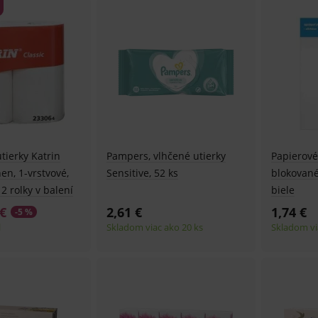
tierky Katrin
Pampers, vlhčené utierky
Papierové
hen, 1-vrstvové,
Sensitive, 52 ks
blokované,
 2 rolky v balení
biele
 €
2,61 €
1,74 €
-5 %
l
Skladom viac ako 20 ks
Skladom vi