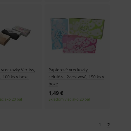
.
ů.
.
om k zapamatování
e nutné, aby banner cookie
 vreckovky Veritys,
Papierové vreckovky,
, 100 ks v boxe
celulóza, 2-vrstvové, 150 ks v
hodné reklamy.
boxe
e analytics.
1,49 €
poruje cookies a
e analytics.
ac ako 20 bal
Skladom viac ako 20 bal
hodné reklamy.
e analytics.
telských předvoleb pro
těvník webu používá
dování zobrazení
1
2