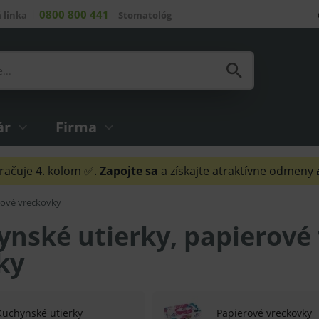
0800 800 441
 linka
–
Stomatológ
ár
Firma
ačuje 4. kolom ✅.
Zapojte sa
a získajte atraktívne odmeny
rové vreckovky
nské utierky, papierové
ky
Kuchynské utierky
Papierové vreckovky