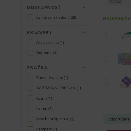
DOSTUPNOSŤ
Len tovar skladom
(28)
PRÍZNAKY
Akciová cena
(1)
Dopredaj
(1)
ZNAČKA
Convertis, s.r.o.
(1)
HARTMANN - RICO a.s.
(1)
Katrin
(1)
Linteo
(5)
Marchem Sp. z o.o.
(1)
Odporúčané
Pampers
(1)