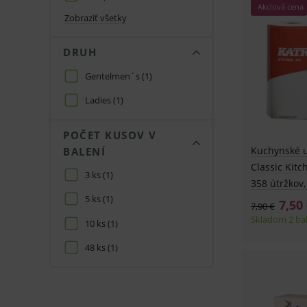
Akciová cena
Zobraziť všetky
DRUH
Gentelmen´s
(1)
Ladies
(1)
POČET KUSOV V
Kuchynské u
BALENÍ
Classic Kitc
3 ks
(1)
358 útržkov,
5 ks
(1)
7,50
7,90 €
Skladom 2 ba
10 ks
(1)
48 ks
(1)