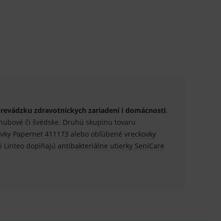
ení vhodné reklamy.
e analytics.
revádzku zdravotníckych zariadení i domácnosti
.
 hubové či švédske. Druhú skupinu tovaru
ovky
Papernet 411173
alebo obľúbené
vreckovky
 Linteo doplňajú
antibakteriálne utierky SeniCare