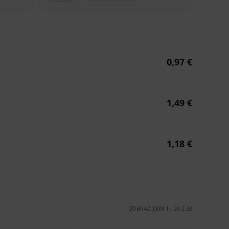
ZOBRAZUJEM
1
-
24
Z
28