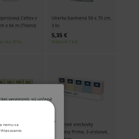
ojvrstvový Celtex v
Utierka bavlnená 50 x 70 cm,
cm x 66 m (Titano)
3 ks
5,35 €
ac ako 20 ks
Skladom 5 bal
ckej verejnosti, sú určené
ších osôb. V prípade, že by
 diagnózy alebo liečebného
 vreckovky
Papierové vreckovky
ka nemu sa
, upozorňujeme Vás, že sa
rihlasovanie.
-vrstvové, 10 x 10
Harmony Prima, 3-vrstvové,