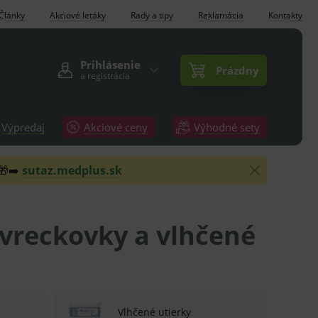
Články
Akciové letáky
Rady a tipy
Reklamácia
Kontakty
Prihlásenie
Prázdny
a registrácia
Výpredaj
Akciové ceny
Výhodné sety
 🎁➡️
sutaz.medplus.sk
 vreckovky a vlhčené
Vlhčené utierky