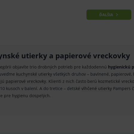
znam.cz
1 měsíc
Cookie od seznam.cz googlu. Slouží pro zobraz
dplus.sk
2 roky
Cookie pro měření návštěvnosti ve službě googl
ĎALŠIA
nské utierky a papierové vreckovky
ategórii objavíte trio drobných potrieb pre každodennú
hygienickú p
 uveďme
kuchynské utierky
všetkých druhov – bavlnené, papierové,
ujú
papierové vreckovky
. Klienti z nich často berú kozmetické vreck
10 kusoch v balení. A do tretice – detské
vlhčené utierky
Pampers či
re pre hygienu dospelých.