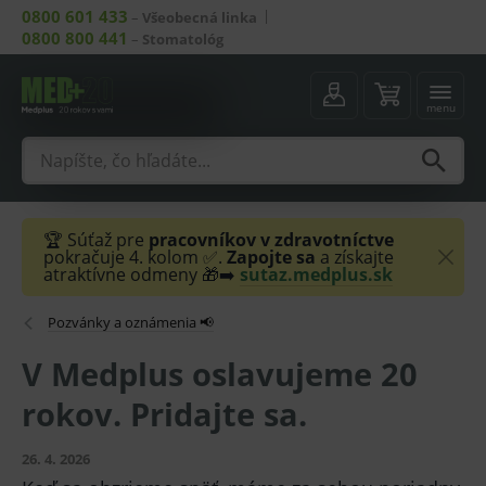
0800 601 433
–
Všeobecná linka
0800 800 441
–
Stomatológ
menu
🏆 Súťaž pre
pracovníkov v zdravotníctve
pokračuje 4. kolom ✅.
Zapojte sa
a získajte
atraktívne odmeny 🎁➡️
sutaz.medplus.sk
Pozvánky a oznámenia 📢
V Medplus oslavujeme 20
rokov. Pridajte sa.
26. 4. 2026