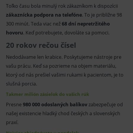
Toľko času bola minulý rok zákazníkom k dispozícii
zákaznícka podpora na telefóne
. To je približne 98
300 minút. Teda viac než
68 dní nepretržitého
hovoru
. Keď potrebujete, dovoláte sa pomoci.
20 rokov rečou čísel
Nedodávame len krabice. Poskytujeme nástroje pre
vašu prácu. Keď sa pozrieme na objem materiálu,
ktorý od nás prešiel vašimi rukami k pacientom, je to
slušná porcia.
Takmer milión zásielok do vašich rúk
Presne
980 000 odoslaných balíkov
zabezpečuje od
našej existencie hladký chod českých a slovenských
praxí.
Najviac objednávate v pondelok