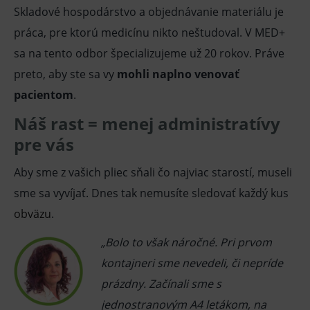
Skladové hospodárstvo a objednávanie materiálu je
práca, pre ktorú medicínu nikto neštudoval. V MED+
sa na tento odbor špecializujeme už 20 rokov. Práve
preto, aby ste sa vy
mohli naplno venovať
pacientom
.
Náš rast = menej administratívy
pre vás
Aby sme z vašich pliec sňali čo najviac starostí, museli
sme sa vyvíjať. Dnes tak nemusíte sledovať každý kus
obväzu
.
„Bolo to však náročné. Pri prvom
kontajneri sme nevedeli, či nepríde
prázdny. Začínali sme s
jednostranovým A4 letákom
, na