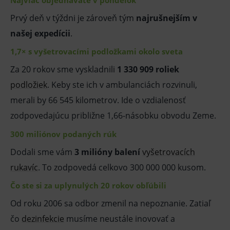
Prvý deň v týždni je zároveň tým
najrušnejším v
našej expedícii
.
1,7× s vyšetrovacími podložkami okolo sveta
Za 20 rokov sme vyskladnili
1 330 909 roliek
podložiek
. Keby ste ich v ambulanciách rozvinuli,
merali by 66 545 kilometrov. Ide o vzdialenosť
zodpovedajúcu približne 1,66-násobku obvodu Zeme.
300 miliónov podaných rúk
Dodali sme vám
3 milióny balení
vyšetrovacích
rukavíc
. To zodpovedá celkovo 300 000 000 kusom.
Čo ste si za uplynulých 20 rokov obľúbili
Od roku 2006 sa odbor zmenil na nepoznanie. Zatiaľ
čo
dezinfekcie
musíme neustále inovovať a