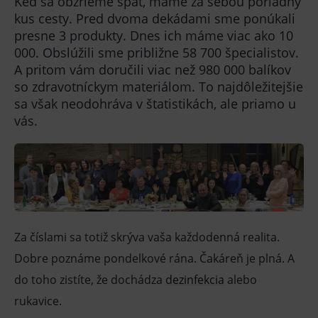
Keď sa obzrieme späť, máme za sebou poriadny
kus cesty. Pred dvoma dekádami sme ponúkali
presne 3 produkty. Dnes ich máme viac ako 10
000. Obslúžili sme približne 58 700 špecialistov.
A pritom vám doručili viac než 980 000 balíkov
so zdravotníckym materiálom. To najdôležitejšie
sa však neodohráva v štatistikách, ale priamo u
vás.
Za číslami sa totiž skrýva vaša každodenná realita.
Dobre poznáme pondelkové rána. Čakáreň je plná. A
do toho zistíte, že dochádza
dezinfekcia
alebo
rukavice.