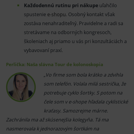
Analytické
Marketingové
Každodennú rutinu pri nákupe
uľahčilo
Technické – základné životné funkcie e-shopu
spustenie
e-shopu
. Osobný kontakt však
Nevyhnutné cookies umožňujú základné
funkcie ako voľba odborník/laik, prihlásenie
zostáva nenahraditeľný. Pravidelne a radi sa
používateľa, vkladanie tovaru do košíka atď. Pre
stretávame na odborných kongresoch,
správne používanie webu sú nutné.
školeniach aj priamo u vás pri konzultáciách a
Provider
/
Název
Vyprší
Popis
Doména
vybavovaní praxí.
_sp_id.ef32
www.medplus.sk
2 roky
Cookie
pro
fungov
Perlička: Naša slávna Tour de kolonoskopia
OnLine
smarts
„Vo firme som bola krátko a zdvihla
PHPSESSID
Zavřením
Univer
PHP.net
som telefón. Volala milá sestrička, že
prohlížeče
identif
www.medplus.sk
použív
potrebuje cyklo šortky. S potom na
udržov
promě
relací
čele som v e-shope hľadala cyklistické
uživate
kraťasy. Samozrejme márne.
_sp_ses.ef32
www.medplus.sk
30 minut
Cookie
pro
Zachránila ma až skúsenejšia kolegyňa. Tá ma
fungov
OnLine
nasmerovala k jednorazovým šortkám na
smarts