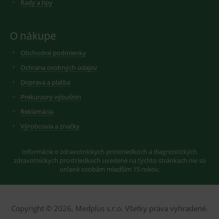
Rady a tipy
O nákupe
Obchodné podmienky
Ochrana osobných údajov
Doprava a platba
Prekurzory výbušnín
Reklamácia
Výrobcovia a značky
Informácie o zdravotníckych prostriedkoch a diagnostických
zdravotníckych prostriedkoch uvedené na týchto stránkach nie sú
určené osobám mladším 15 rokov.
Copyright © 2026, Medplus s.r.o. Všetky práva vyhradené.