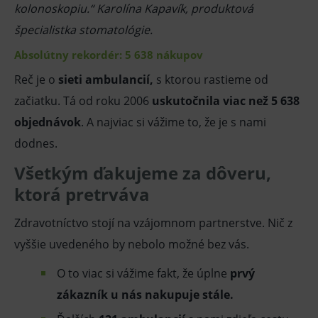
kolonoskopiu.“ Karolína Kapavík, produktová
ssupp.vid
www.medplus.sk
6 měsíců
Cookie
2 dny
pro
špecialistka stomatológie.
fungov
OnLine
smarts
Absolútny rekordér: 5 638 nákupov
lastVisitedProducts
www.medplus.sk
1 rok
Cookie
Reč je o
sieti ambulancií,
s ktorou rastieme od
uchová
naposl
začiatku. Tá od roku 2006
uskutočnila viac než 5 638
navští
produk
objednávok
. A najviac si vážime to, že je s nami
ssupp.visits
www.medplus.sk
6 měsíců
Cookie
dodnes.
2 dny
pro
fungov
OnLine
Všetkým ďakujeme za dôveru,
smarts
ktorá pretrváva
CookieScriptConsent
1 rok
Tento 
CookieScript
cookie
www.medplus.sk
použív
Zdravotníctvo stojí na vzájomnom partnerstve. Nič z
služba
Cookie
vyššie uvedeného by nebolo možné bez vás.
Script.
zapama
předvo
O to viac si vážime fakt, že úplne
prvý
souhla
soubo
cookie
zákazník u nás nakupuje stále.
návště
Je nutn