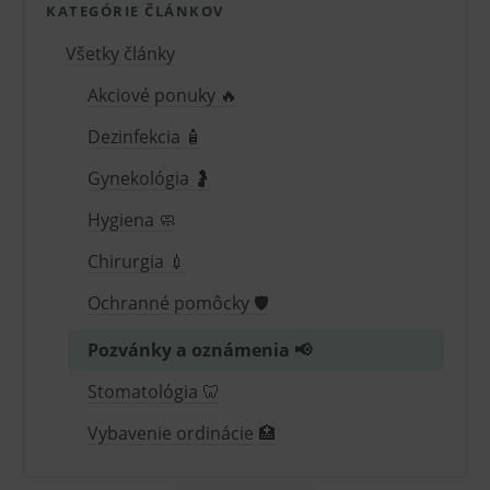
starou verzi
KATEGÓRIE ČLÁNKOV
rozhraní
Youtube.
Všetky články
Akciové ponuky 🔥
Dezinfekcia 🧴
Gynekológia 🤰
Hygiena 🧼
Chirurgia 💉
Ochranné pomôcky 🛡️
Pozvánky a oznámenia 📢
Stomatológia 🦷
Vybavenie ordinácie 🏥