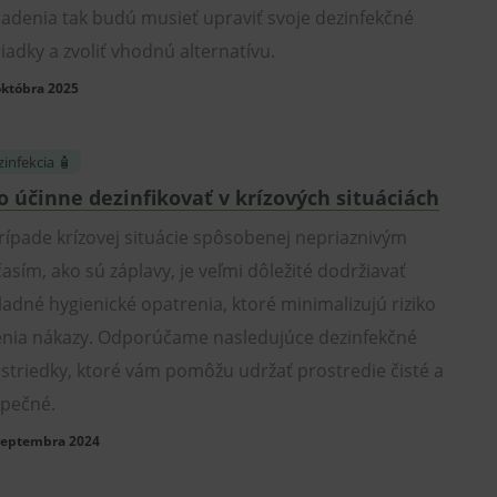
iadenia tak budú musieť upraviť svoje dezinfekčné
iadky a zvoliť vhodnú alternatívu.
októbra 2025
infekcia 🧴
o účinne dezinfikovať v krízových situáciách
rípade krízovej situácie spôsobenej nepriaznivým
asím, ako sú záplavy, je veľmi dôležité dodržiavať
ladné hygienické opatrenia, ktoré minimalizujú riziko
enia nákazy. Odporúčame nasledujúce dezinfekčné
striedky, ktoré vám pomôžu udržať prostredie čisté a
pečné.
septembra 2024