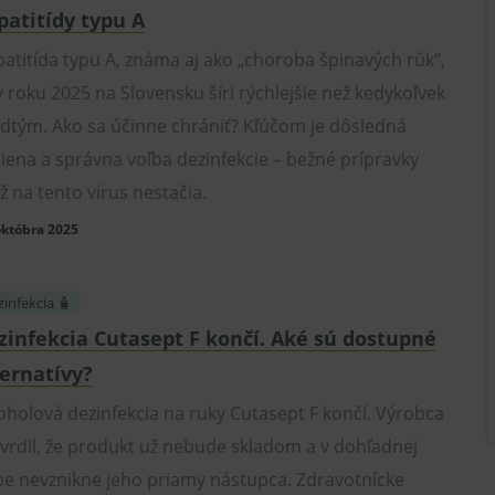
patitídy typu A
atitída typu A, známa aj ako „choroba špinavých rúk“,
v roku 2025 na Slovensku šíri rýchlejšie než kedykoľvek
dtým. Ako sa účinne chrániť? Kľúčom je dôsledná
iena a správna voľba dezinfekcie – bežné prípravky
iž na tento vírus nestačia.
októbra 2025
infekcia 🧴
zinfekcia Cutasept F končí. Aké sú dostupné
ternatívy?
oholová dezinfekcia na ruky Cutasept F končí. Výrobca
vrdil, že produkt už nebude skladom a v dohľadnej
e nevznikne jeho priamy nástupca. Zdravotnícke