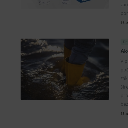
zar
por
16. 
Dez
Ak
V p
poč
zák
šír
pro
bez
13. 