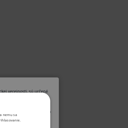
ckej verejnosti, sú určené
ších osôb. V prípade, že by
 diagnózy alebo liečebného
ka nemu sa
, upozorňujeme Vás, že sa
rihlasovanie.