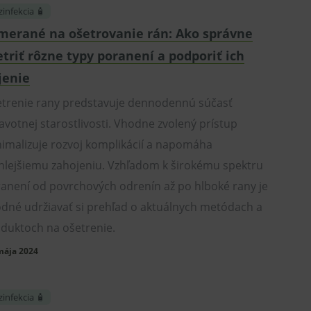
infekcia 🧴
merané na ošetrovanie rán: Ako správne
etriť rôzne typy poranení a podporiť ich
jenie
trenie rany predstavuje dennodennú súčasť
avotnej starostlivosti. Vhodne zvolený prístup
imalizuje rozvoj komplikácií a napomáha
hlejšiemu zahojeniu. Vzhľadom k širokému spektru
anení od povrchových odrenín až po hlboké rany je
dné udržiavať si prehľad o aktuálnych metódach a
duktoch na ošetrenie.
mája 2024
infekcia 🧴