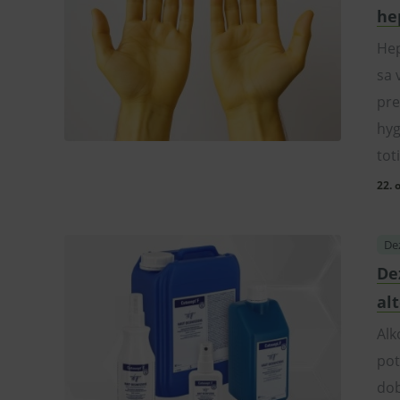
he
Hep
sa 
pre
hyg
tot
22. 
Dez
De
al
Alk
pot
dob