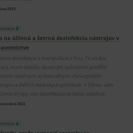
znam.cz
1 měsíc
Cookie od seznam.cz googlu. Slouží pro zobraz
júna 2023
dplus.sk
2 roky
Cookie pro měření návštěvnosti ve službě googl
infekcia 🧴
o na účinnú a šetrnú dezinfekciu nástrojov v
ravotníctve
ávna dezinfekcia a manipulácia s ňou. To sú dva
tory, ktoré dokážu zásadným spôsobom predĺžiť
otnosť rotačných aj manuálnych chirurgických
trojov a ďalších lekárskych pomôcok. V článku vám
žeme tri tipy, ako dezinfikovanie ľahko zvládnuť.
 novembra 2022
infekcia 🧴