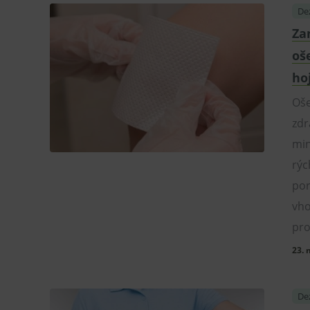
Dez
Za
oš
ho
Oše
zdr
min
rýc
por
vho
pro
23. 
Dez