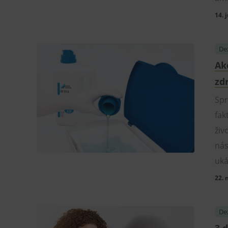
sid
.se
14. 
_ga_GXRFBLV37P
.me
Dez
Ak
zd
Spr
fak
živ
nás
uká
22.
Dez