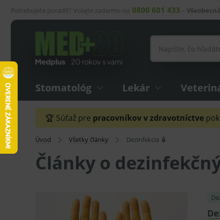
0800 601 433
Potrebujete poradiť? Volajte zadarmo na
–
Všeobecná
Stomatológ
Lekár
Veterin
🏆 Súťaž pre
pracovníkov v zdravotníctve
pokr
Úvod
Všetky články
Dezinfekcia 🧴
Články o dezinfekčn
Dez
De