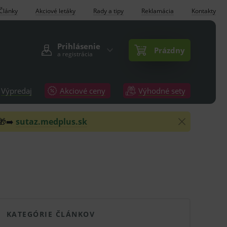
Články
Akciové letáky
Rady a tipy
Reklamácia
Kontakty
Prihlásenie
Prázdny
a registrácia
Výpredaj
Akciové ceny
Výhodné sety
 🎁➡️
sutaz.medplus.sk
KATEGÓRIE ČLÁNKOV