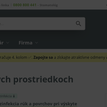
0800 800 441
 linka
–
Stomatológ
ár
Firma
ačuje 4. kolom ✅.
Zapojte sa
a získajte atraktívne odmeny
ých prostriedkoch
infekcia 🧴
zinfekcia rúk a povrchov pri výskyte