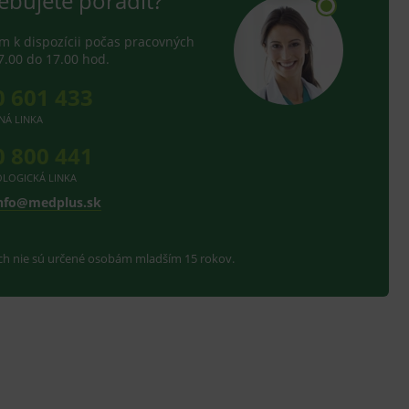
ebujete poradiť?
 k dispozícii počas pracovných
7.00 do 17.00 hod.
0 601 433
NÁ LINKA
0 800 441
LOGICKÁ LINKA
nfo@medplus.sk
ach nie sú určené osobám mladším 15 rokov.