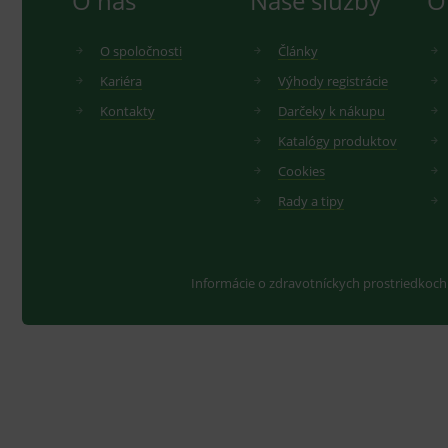
O nás
Naše služby
O
O spoločnosti
Články
Kariéra
Výhody registrácie
Kontakty
Darčeky k nákupu
Katalógy produktov
Cookies
Rady a tipy
Informácie o zdravotníckych prostriedkoch