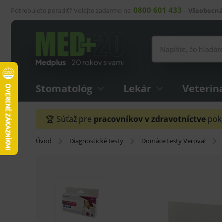
0800 601 433
Potrebujete poradiť? Volajte zadarmo na
–
Všeobecná
Stomatológ
Lekár
Veterin
🏆 Súťaž pre
pracovníkov v zdravotníctve
pokr
Úvod
Diagnostické testy
Domáce testy Veroval