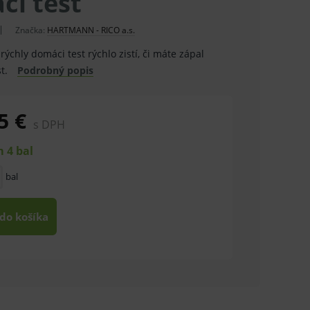
ci test
Značka:
HARTMANN - RICO a.s.
ýchly domáci test rýchlo zistí, či máte zápal
st.
Podrobný popis
5 €
s DPH
 4 bal
bal
 do košíka