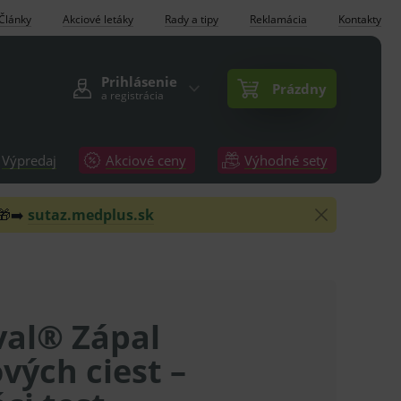
Články
Akciové letáky
Rady a tipy
Reklamácia
Kontakty
Prihlásenie
Prázdny
a registrácia
Výpredaj
Akciové ceny
Výhodné sety
 🎁➡️
sutaz.medplus.sk
val® Zápal
vých ciest –