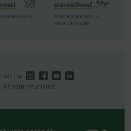
nosti
starostlivosť
8 % zákazníkov nás
Podpora od špecialistov s
praxou od roku 2006
hodné reklamy.
e analytics.
poruje cookies a
e analytics.
hodné reklamy.
e analytics.
telských předvoleb pro
těvník webu používá
dování zobrazení
e nás na
ení vhodné reklamy.
a nič vám neunikne!
e analytics.