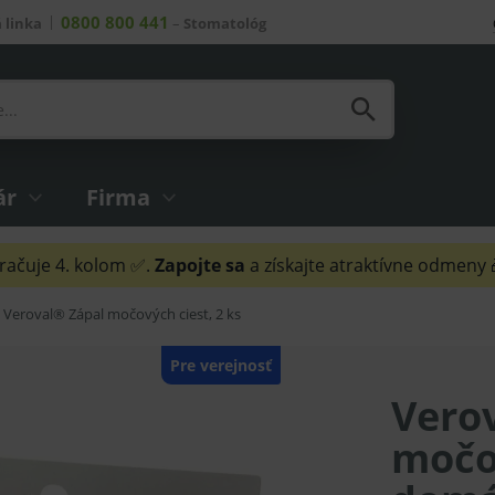
0800 800 441
 linka
–
Stomatológ
ár
Firma
ačuje 4. kolom ✅.
Zapojte sa
a získajte atraktívne odmeny
Veroval® Zápal močových ciest, 2 ks
Pre verejnosť
Vero
močo