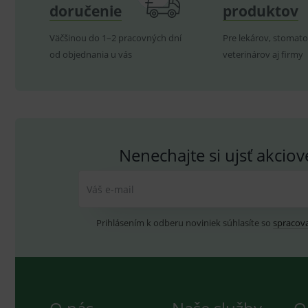
doručenie
produktov
V prípade porušenia zapečateného obalu tohto to
P
hygienických dôvodov možné odstúpiť od kúpnej z
Název
Väčšinou do 1–2 pracovných dní
Pre lekárov, stomato
Pro
D
Název
Do
od objednania u vás
veterinárov aj firmy
_gcl_au
G
.
_gat_UA-
.me
193359858-4
test_cookie
G
_ga
.d
Goo
.me
IDE
G
_gid
.d
Goo
.me
Nenechajte si ujsť akcio
VISITOR_INFO1_LIVE
G
YSC
.
Goo
.yo
Váš e-mail
sid
.se
_ga_GXRFBLV37P
.me
Prihlásením k odberu noviniek súhlasíte so
spracov