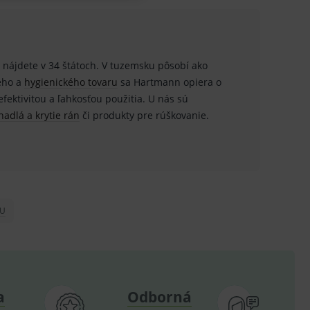
 nájdete v 34 štátoch. V tuzemsku pôsobí ako
u do košíka atď. Pre správne
keho a
hygienického tovaru
sa Hartmann opiera o
fektivitou a ľahkosťou použitia. U nás sú
nadlá a krytie rán
či produkty pre rúškovanie.
.
nných relací uživatelů
.
.
IU
ů.
.
om k zapamatování
e nutné, aby banner cookie
a
Odborná