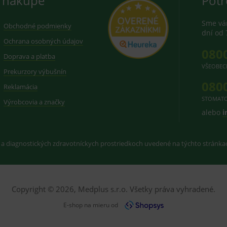
 nákupe
Potr
Sme vám
Obchodné podmienky
dní od 
Ochrana osobných údajov
080
Doprava a platba
VŠEOBEC
Prekurzory výbušnín
080
Reklamácia
STOMATO
Výrobcovia a značky
alebo
i
 a diagnostických zdravotníckych prostriedkoch uvedené na týchto stránk
Copyright © 2026, Medplus s.r.o. Všetky práva vyhradené.
E-shop na mieru od