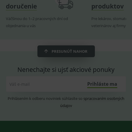
vhodné
zobrazení
doručenie
produktov
reklamy.
vložených
videí.
VISITOR_INFO1_LIVE
6
Tento
Google LLC
měsíců
soubor
.youtube.com
Väčšinou do 1–2 pracovných dní od
sid
.seznam.cz
1 měsíc
Pre lekárov, stomatoló
Cookie od
cookie
seznam.cz
objednania u vás
veterinárov aj firmy
nastavuje
googlu.
Youtube ke
Slouží pro
sledování
zobrazení
uživatelskýc
vhodné
předvoleb
reklamy.
pro videa
Youtube
PRESUNÚŤ NAHOR
_ga_GXRFBLV37P
.medplus.sk
2 roky
Cookie pro
vložená do
měření
webů; může
návštěvnosti
také určit,
ve službě
zda
Nenechajte si ujsť akciové ponuky
google
návštěvník
analytics.
webu
používá
Prihláste ma
novou nebo
Váš e-mail
starou verzi
rozhraní
Youtube.
Prihlásením k odberu noviniek súhlasíte so
spracovaním osobných
údajov