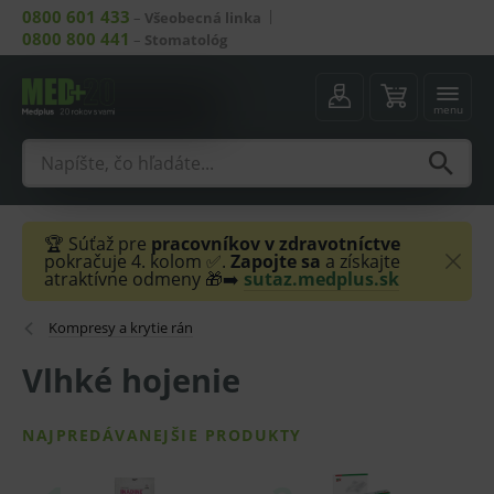
0800 601 433
–
Všeobecná linka
0800 800 441
–
Stomatológ
menu
🏆 Súťaž pre
pracovníkov v zdravotníctve
pokračuje 4. kolom ✅.
Zapojte sa
a získajte
atraktívne odmeny 🎁➡️
sutaz.medplus.sk
Kompresy a krytie rán
Vlhké hojenie