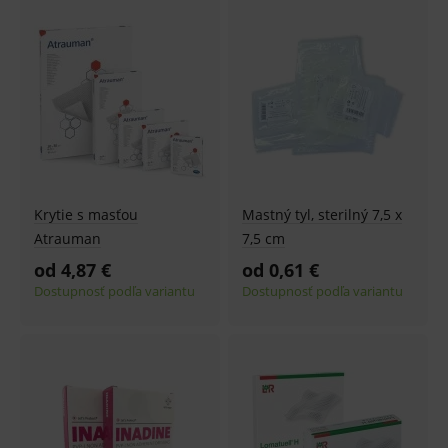
produk
ssupp.visits
www.medplus.sk
6 měsíců
Cookie
2 dny
pro
fungov
OnLine
smarts
CookieScriptConsent
1 rok
Tento 
CookieScript
cookie
www.medplus.sk
použív
služba
Cookie
Script.
zapama
Krytie s masťou
Mastný tyl, sterilný 7,5 x
předvo
souhla
Atrauman
7,5 cm
soubo
cookie
od 4,87 €
od 0,61 €
návště
Je nutn
Dostupnosť podľa variantu
Dostupnosť podľa variantu
banne
cookie
Cookie
Script
fungov
správn