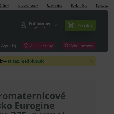
Články
Akciové letáky
Rady a tipy
Reklamácia
Kontakty
Prihlásenie
Prázdny
a registrácia
Výpredaj
Akciové ceny
Výhodné sety
 🎁➡️
sutaz.medplus.sk
romaternicové
sko Eurogine