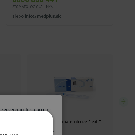
STOMATOLOGICKÁ LINKA
alebo
info@medplus.sk
ckej verejnosti, sú určené
ších osôb. V prípade, že by
 diagnózy alebo liečebného
ka nemu sa