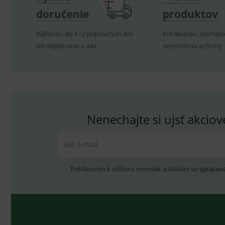
VISITOR_INFO1_LIVE
G
Neobmedzuje sexuálny život partnerov.
YSC
.
Goo
doručenie
produktov
.yo
Dostupné v dvoch variantoch.
sid
.se
Väčšinou do 1–2 pracovných dní
Pre lekárov, stomato
CE značka.
_ga_GXRFBLV37P
.me
od objednania u vás
veterinárov aj firmy
Technické vlastnosti:
Nenechajte si ujsť akcio
Váš e-mail
Oblasti použitia:
Prihlásením k odberu noviniek súhlasíte so
spracov
Antikoncepčná metóda.
Zabránenie počatia.