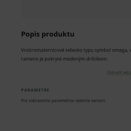
Popis produktu
Vnútromaternicové teliesko typu symbol omega, v
rameno je pokryté medeným drôtikom.
Aktívny materiál:
Zobraziť celý
meď - 01030000
PARAMETRE
meď / striebro - 01030400
Pre zobrazenie parametrov vyberte variant.
Doba účinnosti:
5 rokov