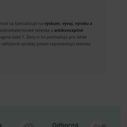
.
.
čnosť sa špecializuje na
výskum, vývoj, výrobu a
nútromaternicové telieska
a
antikoncepčné
ů.
rogine Gold T. Ženy si ho pochvaľujú pre ľahké
.
šie obľúbené výrobky potom reprezentujú telieska
om k zapamatování
e nutné, aby banner cookie
hodné reklamy.
e analytics.
poruje cookies a
e analytics.
hodné reklamy.
e analytics.
a
Odborná