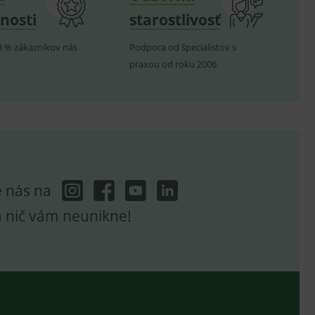
telských předvoleb pro
těvník webu používá
dování zobrazení
nosti
starostlivosť
ení vhodné reklamy.
8 % zákazníkov nás
Podpora od špecialistov s
e analytics.
praxou od roku 2006
e nás na
a nič vám neunikne!