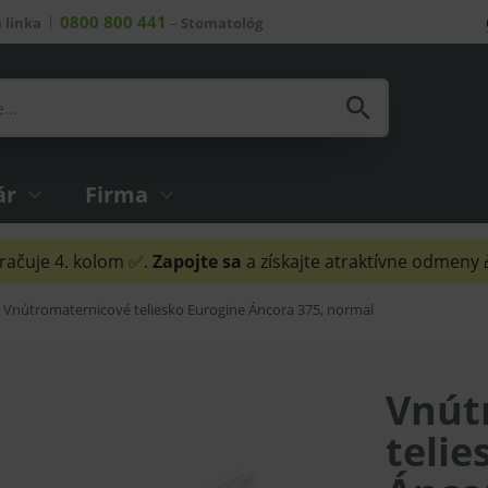
0800 800 441
 linka
–
Stomatológ
ár
Firma
ačuje 4. kolom ✅.
Zapojte sa
a získajte atraktívne odmeny
Vnútromaternicové teliesko Eurogine Áncora 375, normal
Vnút
telie