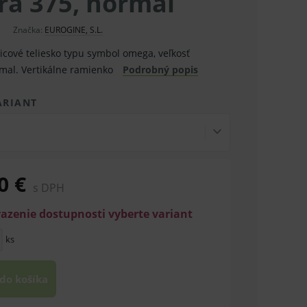
ra 375, normal
Značka:
EUROGINE, S.L.
cové teliesko typu symbol omega, veľkosť
mal. Vertikálne ramienko
Podrobný popis
ARIANT
0 €
s DPH
razenie dostupnosti vyberte variant
ks
 do košíka