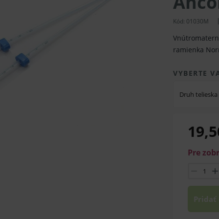
Ánco
Kód:
01030M
Vnútromaterni
ramienka Nor
VYBERTE V
Druh telieska
19,5
Pre zob
Pridať