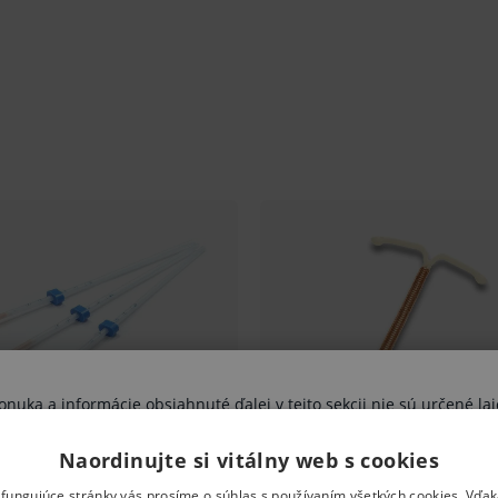
uka a informácie obsiahnuté ďalej v tejto sekcii nie sú určené lai
výhradne zdravotníckym odborníkom.
Naordinujte si vitálny web s cookies
vujete sa riziku ohrozenia svojho zdravia, poprípade aj zdravia ďal
ami nesprávne pochopené, interpretované, či využité na stanovenie
 fungujúce stránky vás prosíme o súhlas s používaním všetkých cookies. Vďa