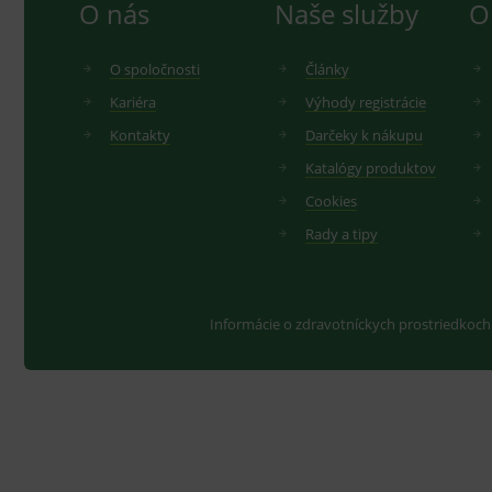
O nás
Naše služby
O
Balenie:
Predaj na kusy.
O spoločnosti
Články
V kartóne 90 ks.
Kariéra
Výhody registrácie
Kontakty
Darčeky k nákupu
Katalógy produktov
Vnútromaternicové telieska predávame iba pos
Cookies
lekárňam.
Rady a tipy
V prípade porušenia zapečateného obalu tohto to
hygienických dôvodov možné odstúpiť od kúpnej z
Informácie o zdravotníckych prostriedkoch