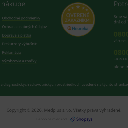
 nákupe
Potr
Sme vám
Obchodné podmienky
dní od 
Ochrana osobných údajov
080
Doprava a platba
VŠEOBEC
Prekurzory výbušnín
kytovateľom zdravotnej starostlivosti a
080
Reklamácia
STOMATO
Výrobcovia a značky
varu nie je z dôvodu ochrany zdravia alebo
alebo
i
mluvy v lehote 14 dní.
 a diagnostických zdravotníckych prostriedkoch uvedené na týchto stránk
Copyright © 2026, Medplus s.r.o. Všetky práva vyhradené.
E-shop na mieru od