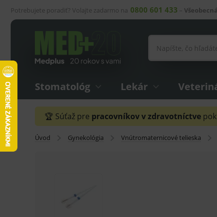
0800 601 433
Potrebujete poradiť? Volajte zadarmo na
–
Všeobecná
Stomatológ
Lekár
Veterin
🏆 Súťaž pre
pracovníkov v zdravotníctve
pokr
Úvod
Gynekológia
Vnútromaternicové telieska