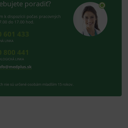
ebujete poradiť?
 k dispozícii počas pracovných
7.00 do 17.00 hod.
0 601 433
NÁ LINKA
0 800 441
LOGICKÁ LINKA
nfo@medplus.sk
ach nie sú určené osobám mladším 15 rokov.