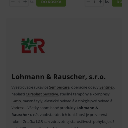
ks
ks
DO KOŠÍKA
DO KO
Analytické
Marketingové
Technické – základné životné funkcie e-shopu
Nevyhnutné cookies umožňujú základné
funkcie ako voľba odborník/laik, prihlásenie
používateľa, vkladanie tovaru do košíka atď. Pre
správne používanie webu sú nutné.
Provider
/
Název
Vyprší
Popis
Doména
_sp_id.ef32
www.medplus.sk
2 roky
Cookie
pro
fungov
OnLine
smarts
Lohmann & Rauscher, s.r.o.
PHPSESSID
Zavřením
Univer
PHP.net
prohlížeče
identif
www.medplus.sk
použív
Vyšetrovacie rukavice
Sempercare
, operačné odevy
Sentinex
,
udržov
náplasti
Curaplast Sensitive
, sterilné tampóny a kompresy
promě
relací
Gazin
, mastné tyly, elastické ovínadlá a zinkglejové ovínadlá
uživate
V
aricex
… Všetky spomínané produkty
Lohmann &
_sp_ses.ef32
www.medplus.sk
30 minut
Cookie
Rauscher
u nás zaobstaráte. Ich funkčnosť je preverená
pro
fungov
rokmi. Značka L&R sa v zdravotnej starostlivosti pohybuje už
OnLine
smarts