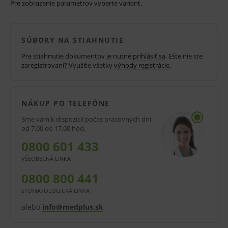
Pre zobrazenie parametrov vyberte variant.
Vynikajúce hmatové vlastnosti a vysoký
komfort nosenia
SÚBORY NA STIAHNUTIE
Sempercare® Velvet sú zamatovo mäkkou a veľmi
Pre stiahnutie dokumentov je nutné
prihlásiť sa
. Ešte nie ste
ľahkou alternatívou bez latexu pre tých, ktorí hľadajú
zaregistrovaní? Využite všetky
výhody registrácie
.
rukavice s výnimočnou kombináciou dobrých
hmatových vlastností a pevnosti. Inovatívna, nová
NÁKUP PO TELEFÓNE
receptúra materiálu dovoľuje pri zníženej hrúbke
Sme vám k dispozícii počas pracovných dní
steny maximálnu ochranu pred infekciami a okrem
od 7.00 do 17.00 hod.
toho ponúka vynikajúce pohodlie pri nosení.
0800 601 433
Zamatovo hebký levanduľovo modrý materiál priľne
VŠEOBECNÁ LINKA
ako druhá koža a hodí sa zvlášť pre osoby s citlivou
0800 800 441
alebo namáhanou pokožkou.
STOMATOLOGICKÁ LINKA
V prípade porušenia zapečateného obalu tohto
alebo
info@medplus.sk
tovaru nie je z dôvodu ochrany zdravia alebo
hygienických dôvodov možné odstúpiť od kúpnej