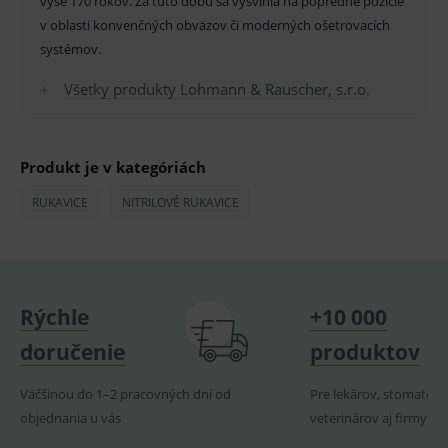
vyše 170 rokov. Za túto dobu sa vyšvihla na popredné pozície
v oblasti konvenčných obväzov či moderných ošetrovacích
ssupp.vid
www.medplus.sk
6 měsíců
Cookie
2 dny
pro
systémov.
fungov
OnLine
smarts
Všetky produkty Lohmann & Rauscher, s.r.o.
lastVisitedProducts
www.medplus.sk
1 rok
Cookie
uchová
naposl
navští
Produkt je v kategóriách
produk
ssupp.visits
www.medplus.sk
6 měsíců
Cookie
RUKAVICE
NITRILOVÉ RUKAVICE
2 dny
pro
fungov
OnLine
smarts
CookieScriptConsent
1 rok
Tento 
CookieScript
cookie
www.medplus.sk
použív
Rýchle
+10 000
služba
Cookie
doručenie
produktov
Script.
zapama
předvo
souhla
Väčšinou do 1–2 pracovných dní od
Pre lekárov, stomatoló
soubo
objednania u vás
veterinárov aj firmy
cookie
návště