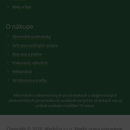
novou nebo
starou verzi
Rady a tipy
rozhraní
Youtube.
O nákupe
Obchodné podmienky
Ochrana osobných údajov
Doprava a platba
Prekurzory výbušnín
Reklamácia
Výrobcovia a značky
Informácie o zdravotníckych prostriedkoch a diagnostických
zdravotníckych prostriedkoch uvedené na týchto stránkach nie sú
určené osobám mladším 15 rokov.
Copyright © 2026, Medplus s.r.o. Všetky práva vyhradené.