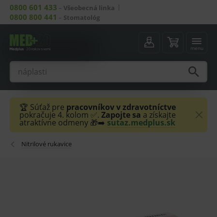
0800 601 433
–
Všeobecná linka
0800 800 441
–
Stomatológ
menu
🏆 Súťaž pre
pracovníkov v zdravotníctve
pokračuje 4. kolom ✅.
Zapojte sa
a získajte
atraktívne odmeny 🎁➡️
sutaz.medplus.sk
Nitrilové rukavice