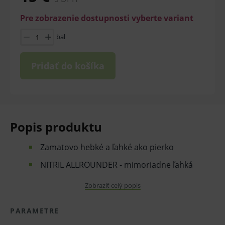
Pre zobrazenie dostupnosti vyberte variant
bal
Pridať do košíka
Popis produktu
Zamatovo hebké a ľahké ako pierko
NITRIL ALLROUNDER - mimoriadne ľahká
receptúra v kombinácii s pevnosťou ≥ 6 N *
Zobraziť celý popis
Zamatovo mäkké materiály - priľne ako druhá
PARAMETRE
koža