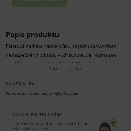
Popis produktu
Plastová nádoba Yannick Box na jednorazový zber
nebezpečného odpadu v zdravotníctve. Najmä pre
použité injekčné striekačky a ďalšie ostré predmety.
Zobraziť celý popis
Vlastnosti a výhody:
PARAMETRE
Plastová nádoba.
Pre zobrazenie parametrov vyberte variant.
Na nebezpečný odpad.
Na jednorazové použitie.
NÁKUP PO TELEFÓNE
Rôzne rozmery.
Sme vám k dispozícii počas pracovných dní
Balenie:
od 7.00 do 17.00 hod.