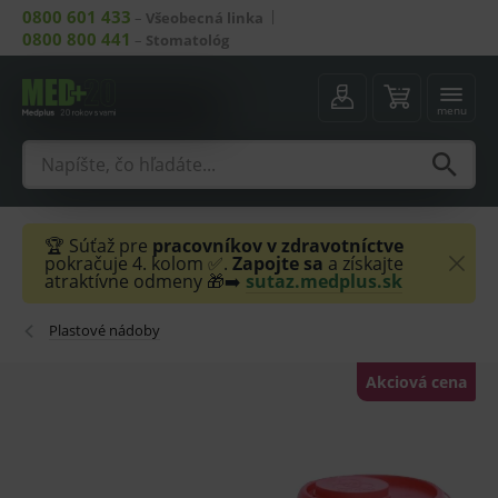
0800 601 433
–
Všeobecná linka
0800 800 441
–
Stomatológ
menu
🏆 Súťaž pre
pracovníkov v zdravotníctve
pokračuje 4. kolom ✅.
Zapojte sa
a získajte
atraktívne odmeny 🎁➡️
sutaz.medplus.sk
Plastové nádoby
Akciová cena