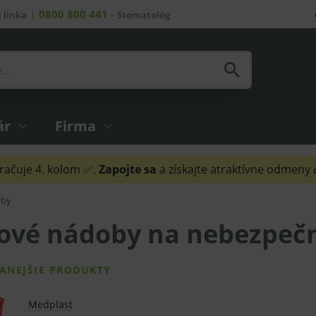
0800 800 441
 linka
–
Stomatológ
ár
Firma
ačuje 4. kolom ✅.
Zapojte sa
a získajte atraktívne odmeny
oby
tové nádoby na nebezpeč