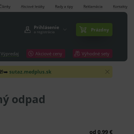
Články
Akciové letáky
Rady a tipy
Reklamácia
Kontakty
Prihlásenie
Prázdny
a registrácia
Výpredaj
Akciové ceny
Výhodné sety
 🎁➡️
sutaz.medplus.sk
ný odpad