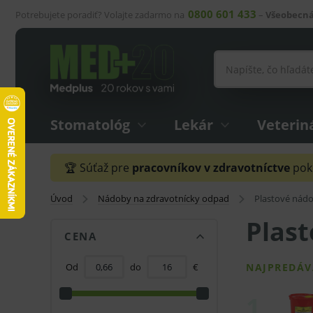
0800 601 433
Potrebujete poradiť? Volajte zadarmo na
–
Všeobecná
Stomatológ
Lekár
Veterin
🏆 Súťaž pre
pracovníkov v zdravotníctve
pokr
Úvod
Nádoby na zdravotnícky odpad
Plastové nád
Plas
CENA
Od
do
€