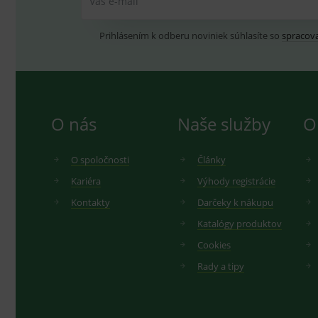
Váš e-mail
_ga
.d
Goo
.me
IDE
G
Prihlásením k odberu noviniek súhlasíte so
spracov
_gid
.d
Goo
.me
VISITOR_INFO1_LIVE
G
YSC
.
Goo
.yo
sid
.se
O nás
Naše služby
O
_ga_GXRFBLV37P
.me
O spoločnosti
Články
Kariéra
Výhody registrácie
Kontakty
Darčeky k nákupu
Katalógy produktov
Cookies
Rady a tipy