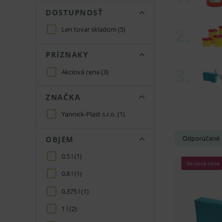
DOSTUPNOSŤ
Len tovar skladom
(5)
PRÍZNAKY
Akciová cena
(3)
ZNAČKA
Yannick-Plast s.r.o.
(1)
Odporúčané
OBJEM
0,5 l
(1)
Akciová cena
0,8 l
(1)
0,375 l
(1)
1 l
(2)