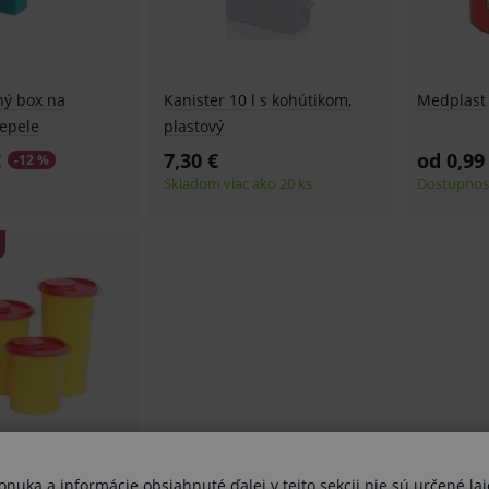
ný box na
Kanister 10 l s kohútikom,
Medplast
čepele
plastový
€
7,30 €
od 0,99
-12 %
Skladom viac ako 20 ks
Dostupnosť
uka a informácie obsiahnuté ďalej v tejto sekcii nie sú určené lai