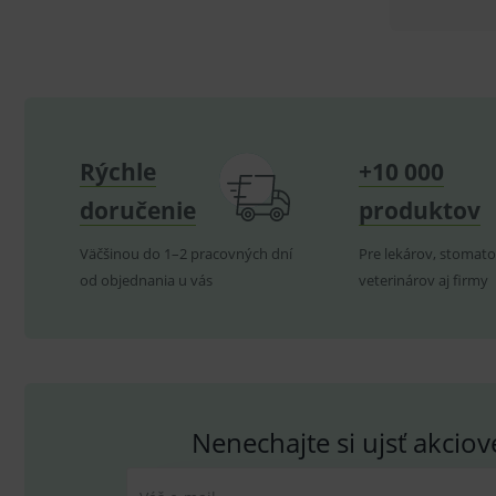
P
Název
_sp_id.ef32
PHPSESSID
_sp_ses.ef32
Rýchle
+10 000
ssupp.vid
doručenie
produktov
lastVisitedProducts
ssupp.visits
Väčšinou do 1–2 pracovných dní
Pre lekárov, stomato
od objednania u vás
veterinárov aj firmy
CookieScriptConsent
C
P
Název
Pro
D
Název
Do
Nenechajte si ujsť akcio
_gcl_au
G
.
_gat_UA-
.me
193359858-4
test_cookie
G