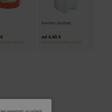
Kanister, plastový
 €
od 4,40 €
 podľa variantu
Dostupnosť podľa variantu
ckej verejnosti, sú určené