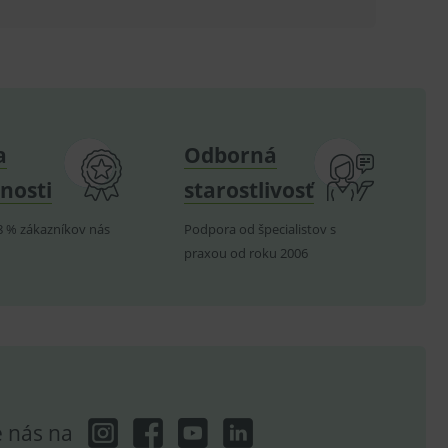
.
nných relací uživatelů
.
a
Odborná
.
nosti
starostlivosť
ů.
.
8 % zákazníkov nás
Podpora od špecialistov s
praxou od roku 2006
om k zapamatování
e nutné, aby banner cookie
hodné reklamy.
e analytics.
e nás na
poruje cookies a