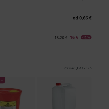
ZOBRAZUJEM
1
-
5
Z
5
na