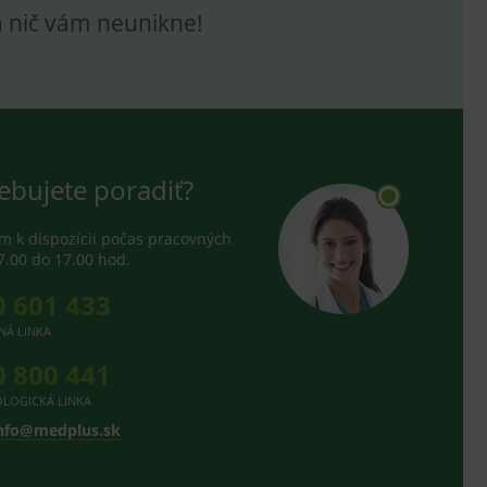
e analytics.
a nič vám neunikne!
hodné reklamy.
e analytics.
telských předvoleb pro
těvník webu používá
dování zobrazení
ení vhodné reklamy.
ebujete poradiť?
e analytics.
 k dispozícii počas pracovných
7.00 do 17.00 hod.
0 601 433
NÁ LINKA
0 800 441
LOGICKÁ LINKA
nfo@medplus.sk