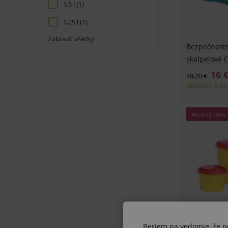
1,5 l
(1)
1,25 l
(1)
Zobraziť všetky
Bezpečnost
skalpelové 
16 
18,20 €
Skladom 5 ks
Akciová cena
Yannick Box
Beriem na vedomie, že pon