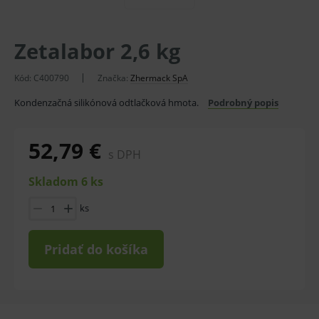
Zetalabor 2,6 kg
Kód:
C400790
Značka:
Zhermack SpA
Kondenzačná silikónová odtlačková hmota.
Podrobný popis
52,79 €
s DPH
Skladom 6 ks
ks
Pridať do košíka