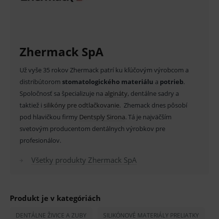
MARKETINGOVÉ
Zhermack SpA
Základné životné funkcie e-shopu
Analytické
Marketingové
Už vyše 35 rokov Zhermack patrí ku kľúčovým výrobcom a
distribútorom
stomatologického materiálu
a
potrieb
.
Technické – základné životné funkcie e-shopu
Nevyhnutné cookies umožňujú základné
Spoločnosť sa špecializuje na
algináty
, dentálne sadry a
funkcie ako voľba odborník/laik, prihlásenie
taktiež i
silikóny pre odtlačkovanie.
Zhemack dnes pôsobí
používateľa, vkladanie tovaru do košíka atď. Pre
správne používanie webu sú nutné.
pod hlavičkou firmy
Dentsply Sirona
. Tá je najväčším
svetovým producentom dentálnych výrobkov pre
Provider
/
Název
Vyprší
Popis
Doména
profesionálov.
_sp_id.ef32
www.medplus.sk
2 roky
Cookie
pro
Všetky produkty Zhermack SpA
fungov
OnLine
smarts
PHPSESSID
Zavřením
Univer
PHP.net
Produkt je v kategóriách
prohlížeče
identif
www.medplus.sk
použív
udržov
DENTÁLNE ŽIVICE A ZUBY
SILIKÓNOVÉ MATERIÁLY PRELIATKY