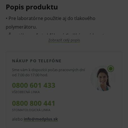
Popis produktu
• Pre laboratórne použitie aj do tlakového
polymerátoru.
• Špeciálna, veľmi obľúbená C-silikónová hmota so
Zobraziť celý popis
širokým použitím.
• Vhodná pre čiastočné aj totálne zubné náhrady,
opravy protéz, pre liacu techniku.
NÁKUP PO TELEFÓNE
• Má veľmi vysokú počiatočnú tekutosť, ale vynikajúca
Sme vám k dispozícii počas pracovných dní
od 7.00 do 17.00 hod.
konečná pevnosť.
0800 601 433
• Vysoká reprodukcia detailov, nedeformuje sa v
VŠEOBECNÁ LINKA
skúmavke, je odolná proti teplu.
0800 800 441
• Používa sa v kombinácii s
C100700
ako aktivátorom.
STOMATOLOGICKÁ LINKA
V prípade porušenia zapečateného obalu tohto
alebo
info@medplus.sk
tovaru nie je z dôvodu ochrany zdravia alebo