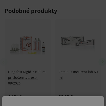
hygienických dôvodov možné odstúpiť od kúpnej
zmluvy v lehote 14 dní.