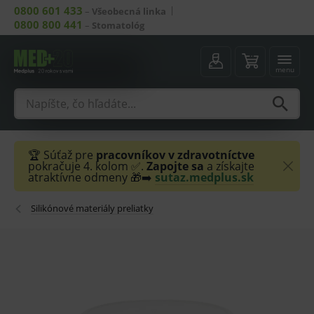
0800 601 433
–
Všeobecná linka
0800 800 441
–
Stomatológ
menu
🏆 Súťaž pre
pracovníkov v zdravotníctve
pokračuje 4. kolom ✅.
Zapojte sa
a získajte
atraktívne odmeny 🎁➡️
sutaz.medplus.sk
Silikónové materiály preliatky