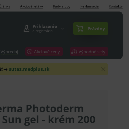
Články
Akciové letáky
Rady a tipy
Reklamácia
Kontakty
Prihlásenie
Prázdny
a registrácia
Výpredaj
Akciové ceny
Výhodné sety
 🎁➡️
sutaz.medplus.sk
erma Photoderm
 Sun gel - krém 200