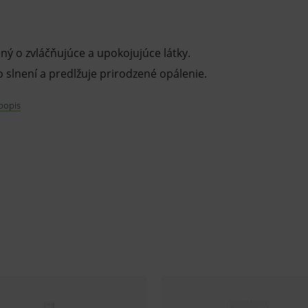
ý o zvláčňujúce a upokojujúce látky.
 slnení a predlžuje prirodzené opálenie.
 popis
okožku vystavenú slnku. Pomáha uchovávať
pálenie a po aplikácii zanecháva jemnú a
vej Bioochrany™ chráni pleť pred
i predčasnému starnutiu pokožky.
oskytuje okamžitý pocit komfortu.