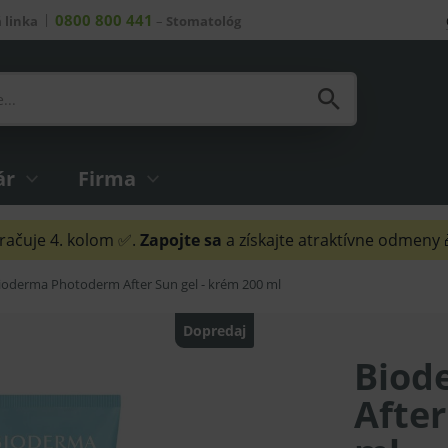
0800 800 441
 linka
–
Stomatológ
ár
Firma
ačuje 4. kolom ✅.
Zapojte sa
a získajte atraktívne odmeny
ioderma Photoderm After Sun gel - krém 200 ml
Dopredaj
Biod
After