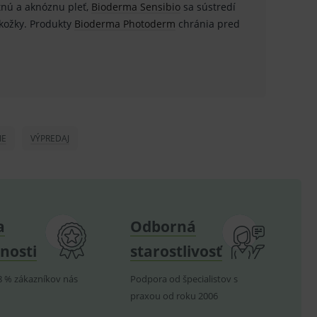
tnú a aknóznu pleť,
Bioderma Sensibio
sa sústredí
kožky. Produkty
Bioderma Photoderm
chránia pred
u do košíka atď. Pre správne
.
nných relací uživatelů
IE
VÝPREDAJ
.
.
ů.
.
a
Odborná
om k zapamatování
nosti
starostlivosť
e nutné, aby banner cookie
8 % zákazníkov nás
Podpora od špecialistov s
praxou od roku 2006