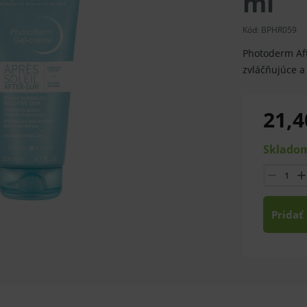
ml
Kód:
BPHR059
Photoderm Aft
zvláčňujúce a
21,4
Skladom
Pridať