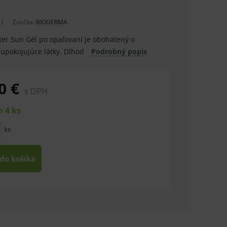
Značka:
BIODERMA
er Sun Gél po opaľovaní je obohatený o
 upokojujúce látky. Dlhod
Podrobný popis
0 €
s DPH
 4 ks
ks
 do košíka