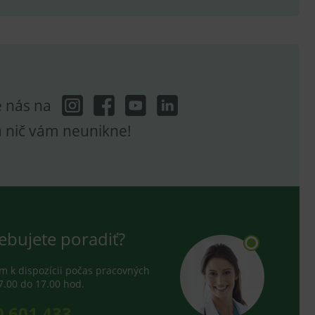
hodné reklamy.
e analytics.
poruje cookies a
e analytics.
hodné reklamy.
e analytics.
e nás na
telských předvoleb pro
těvník webu používá
dování zobrazení
a nič vám neunikne!
ení vhodné reklamy.
e analytics.
ebujete poradiť?
 k dispozícii počas pracovných
7.00 do 17.00 hod.
0 601 433