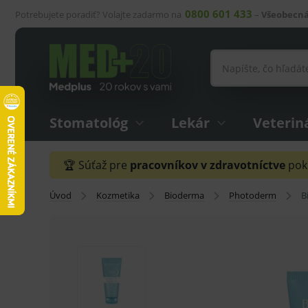
0800 601 433
Potrebujete poradiť? Volajte zadarmo na
–
Všeobecná
Stomatológ
Lekár
Veterin
🏆 Súťaž pre
pracovníkov v zdravotníctve
pokr
Úvod
Kozmetika
Bioderma
Photoderm
B