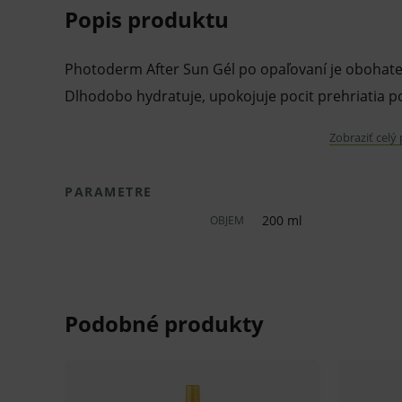
Popis produktu
Photoderm After Sun Gél po opaľovaní je obohaten
Dlhodobo hydratuje, upokojuje pocit prehriatia po
Zobraziť celý
After Sun gél osviežuje, hydratuje a upokojuje p
jej prirodzenú hydratáciu, predlžuje prirodzené o
PARAMETRE
hladkú pokožku na dotyk. Exkluzívny patent Bunko
200 ml
OBJEM
poškodením, napomáha regeneracii a bojuje prot
Vlastnosti a výhody:
Dlhodobo hydratuje pokožku.
Upokojuje pokožku po vystavení slnku a p
Predlžuje prirodzené opálenie.