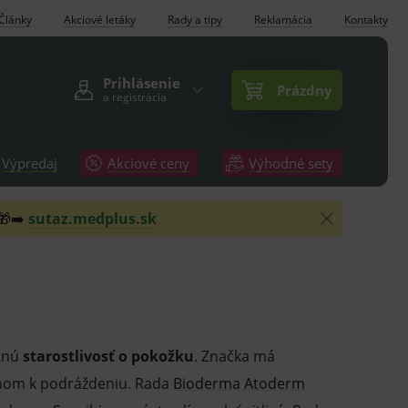
Články
Akciové letáky
Rady a tipy
Reklamácia
Kontakty
Prihlásenie
Prázdny
a registrácia
Výpredaj
Akciové ceny
Výhodné sety
 🎁➡️
sutaz.medplus.sk
etnú
starostlivosť o pokožku
. Značka má
lonom k podráždeniu. Rada
Bioderma Atoderm