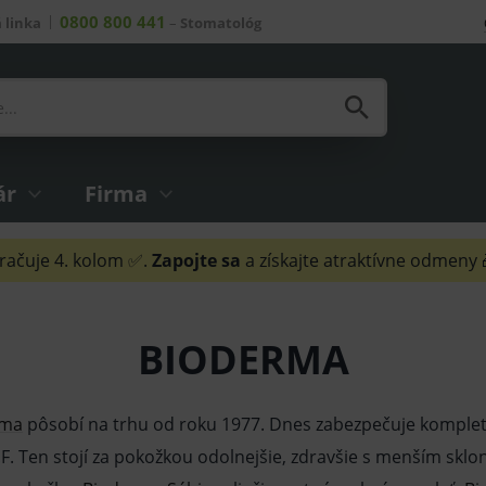
0800 800 441
 linka
–
Stomatológ
ár
Firma
ačuje 4. kolom ✅.
Zapojte sa
a získajte atraktívne odmeny
BIODERMA
rma
pôsobí na trhu od roku 1977. Dnes zabezpečuje kompl
F. Ten stojí za pokožkou odolnejšie, zdravšie s menším sk