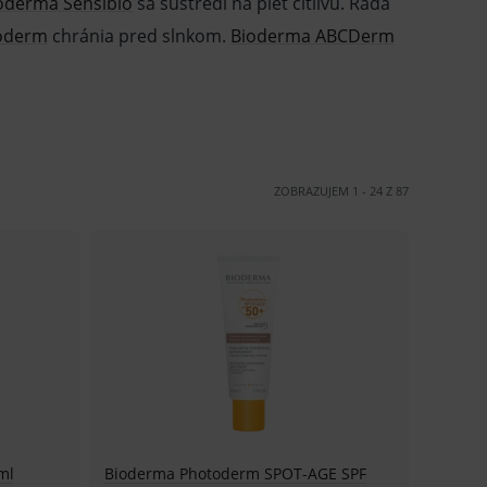
oderma Sensibio
sa sústredí na pleť citlivú. Rada
oderm
chránia pred slnkom.
Bioderma ABCDerm
ZOBRAZUJEM
1
-
24
Z
87
ml
Bioderma Photoderm SPOT-AGE SPF