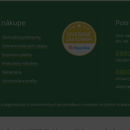
 nákupe
Potr
Sme vám
Obchodné podmienky
dní od 
Ochrana osobných údajov
080
Doprava a platba
VŠEOBEC
Prekurzory výbušnín
080
Reklamácia
STOMATO
Výrobcovia a značky
alebo
i
 a diagnostických zdravotníckych prostriedkoch uvedené na týchto stránk