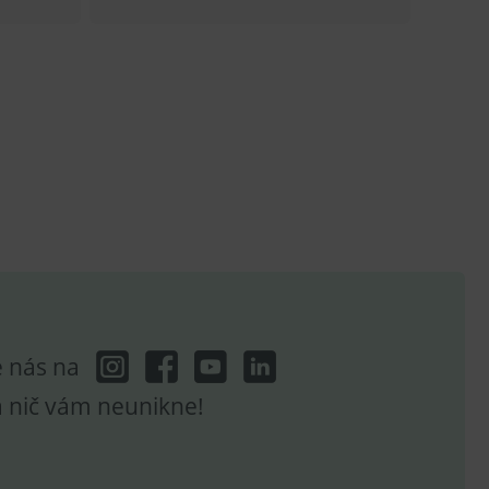
e analytics.
telských předvoleb pro
těvník webu používá
dování zobrazení
ení vhodné reklamy.
e analytics.
e nás na
a nič vám neunikne!