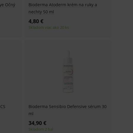
ye Očný
Bioderma Atoderm krém na ruky a
nných relací uživatelů
nechty 50 ml
4,80 €
.
Skladom viac ako 20 ks
.
ů.
.
om k zapamatování
e nutné, aby banner cookie
hodné reklamy.
ICS
Bioderma Sensibio Defensive sérum 30
e analytics.
ml
poruje cookies a
e analytics.
34,90 €
Skladom 2 bal
hodné reklamy.