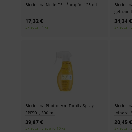
Bioderma Nodé DS+ Šampón 125 ml
Bioderma
PHPSESSID
gélovou 
17,32 €
34,34 €
_sp_ses.ef32
Skladom 4 ks
Skladom 5
ssupp.vid
lastVisitedProducts
ssupp.visits
CookieScriptConsent
C
P
Název
Pro
D
Název
Do
_gcl_au
G
Bioderma Photoderm Family Spray
Bioderm
.
_gat_UA-
.me
193359858-4
SPF50+, 300 ml
mineral 
test_cookie
G
_ga
.d
Goo
39,87 €
20,45 €
.me
Skladom viac ako 10 ks
Skladom 8
IDE
G