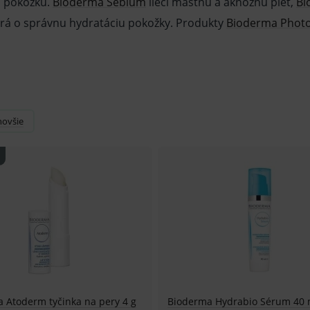
ú pokožku.
Bioderma Sébium
lieči mastnú a aknóznu pleť,
Bi
rá o správnu hydratáciu pokožky. Produkty
Bioderma Phot
novšie
 Atoderm tyčinka na pery 4 g
Bioderma Hydrabio Sérum 40 