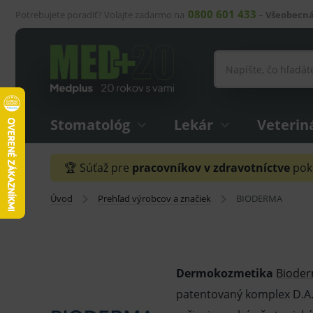
0800 601 433
Potrebujete poradiť? Volajte zadarmo na
–
Všeobecná
Stomatológ
Lekár
Veterin
🏆 Súťaž pre
pracovníkov v zdravotníctve
pokr
Úvod
Prehľad výrobcov a značiek
BIODERMA
Dermokozmetika
Biode
patentovaný komplex D.A.