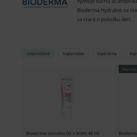
vyživuje suchú až atopick
Bioderma Hydrabio
sa sta
sa stará o pokožku detí.
Odporúčané
Najlacnejšie
Najdrahšie
Naj
Dopredaj
Bioderma Sensibio DS + krém 40 ml
Bioderma