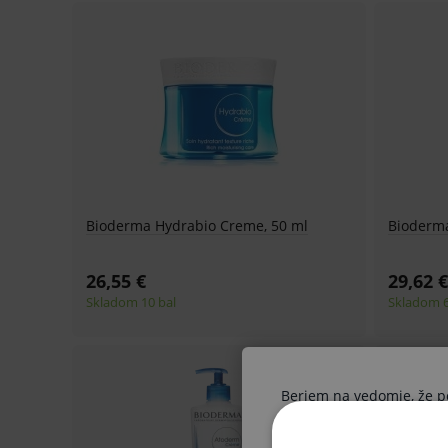
Bioderma Hydrabio Creme, 50 ml
Bioderm
26,55 €
29,62 €
Skladom 10 bal
Skladom 6
Beriem na vedomie, že pon
Ak nie ste odborník, vysta