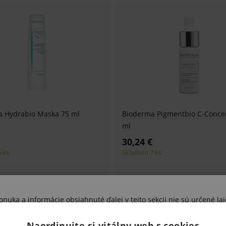
a Hydrabio Maska 75 ml
Bioderma Pigmentbio C-Conce
ml
30,24 €
 ks
Skladom 7 ks
uka a informácie obsiahnuté ďalej v tejto sekcii nie sú určené lai
výhradne zdravotníckym odborníkom.
Naordinujte si vitálny web s cookies
vujete sa riziku ohrozenia svojho zdravia, poprípade aj zdravia ďal