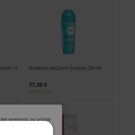
ntrate 15
Bioderma ABCDerm Šampón 200 ml
17,20 €
Skladom 2 ks
ckej verejnosti, sú určené
ších osôb. V prípade, že by