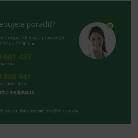
ebujete poradiť?
 k dispozícii počas pracovných
7.00 do 17.00 hod.
0 601 433
NÁ LINKA
0 800 441
LOGICKÁ LINKA
nfo@medplus.sk
ach nie sú určené osobám mladším 15 rokov.