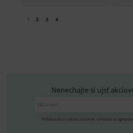
_gid
.d
Goo
.me
VISITOR_INFO1_LIVE
G
YSC
.
Goo
1
2
3
4
.yo
sid
.se
_ga_GXRFBLV37P
.me
Nenechajte si ujsť akcio
Váš e-mail
Prihlásením k odberu noviniek súhlasíte so
spracov