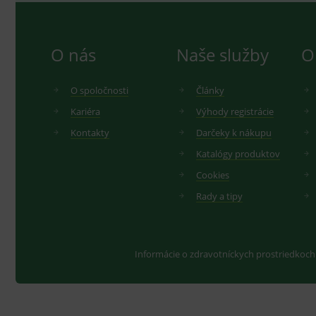
O nás
Naše služby
O
O spoločnosti
Články
Kariéra
Výhody registrácie
Kontakty
Darčeky k nákupu
Katalógy produktov
Cookies
Rady a tipy
Informácie o zdravotníckych prostriedkoch