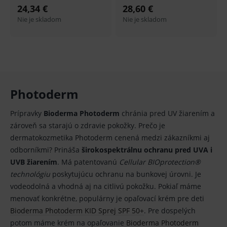
prohlížeče
identif
www.medplus.sk
24,34 €
28,60 €
použív
udržov
Nie je skladom
Nie je skladom
promě
relací
uživate
_sp_ses.ef32
www.medplus.sk
30 minut
Cookie
pro
fungov
OnLine
smarts
Photoderm
ssupp.vid
www.medplus.sk
6 měsíců
Cookie
2 dny
pro
fungov
Prípravky
Bioderma Photoderm
chránia pred UV žiarením a
OnLine
smarts
zároveň sa starajú o zdravie pokožky. Prečo je
dermatokozmetika Photoderm cenená medzi zákazníkmi aj
lastVisitedProducts
www.medplus.sk
1 rok
Cookie
uchová
odborníkmi? Prináša
širokospektrálnu ochranu pred UVA i
naposl
navští
UVB žiarením
. Má patentovanú
Cellular BIOprotection®
produk
technológiu
poskytujúcu ochranu na bunkovej úrovni. Je
ssupp.visits
www.medplus.sk
6 měsíců
Cookie
vodeodolná a vhodná aj na citlivú pokožku. Pokiaľ máme
2 dny
pro
fungov
menovať konkrétne, populárny je opaľovací krém pre deti
OnLine
smarts
Bioderma Photoderm KID Sprej SPF 50+
. Pre dospelých
potom máme krém na opaľovanie
Bioderma Photoderm
CookieScriptConsent
1 rok
Tento 
CookieScript