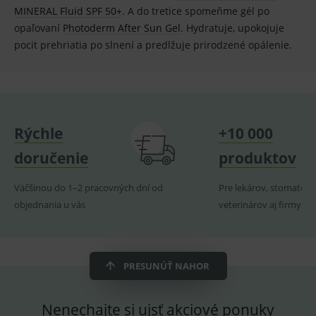
cookie
www.medplus.sk
MINERAL Fluid SPF 50+
. A do tretice spomeňme gél po
použív
služba
opaľovaní
Photoderm After Sun Gel
. Hydratuje, upokojuje
Cookie
pocit prehriatia po slnení a predlžuje prirodzené opálenie.
Script.
zapama
předvo
souhla
soubo
cookie
návště
Je nutn
banne
Rýchle
+10 000
cookie
Cookie
Script
doručenie
produktov
fungov
správn
Väčšinou do 1–2 pracovných dní od
Pre lekárov, stomatoló
objednania u vás
veterinárov aj firmy
Provider
/
Název
Vyprší
Popis
Provider
Doména
/
Název
Vyprší
Popis
Doména
PRESUNÚŤ NAHOR
_gcl_au
3
Cookie
Google LLC
měsíce
reklamního
.medplus.sk
_gat_UA-
.medplus.sk
59 sekund
Cookie pro
systému
193359858-4
měření
googlu.
návštěvnosti
Nenechajte si ujsť akciové ponuky
Slouží pro
ve službě