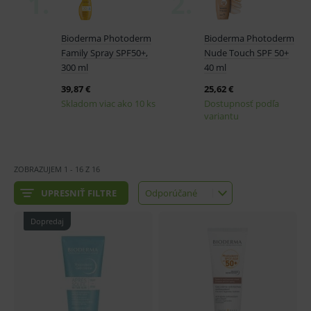
ZOBRAZUJEM
1
-
16
Z
16
UPRESNIŤ FILTRE
Odporúčané
Odporúčané
Najlacnejšie
Dopredaj
Najdrahšie
Najnovšie