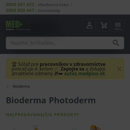
0800 601 433
–
Všeobecná linka
0800 800 441
–
Stomatológ
menu
🏆 Súťaž pre
pracovníkov v zdravotníctve
pokračuje 4. kolom ✅.
Zapojte sa
a získajte
atraktívne odmeny 🎁➡️
sutaz.medplus.sk
Bioderma
Bioderma Photoderm