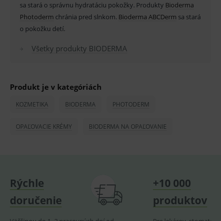
pro
sa stará o správnu hydratáciu pokožky. Produkty
Bioderma
fungov
Photoderm
chránia pred slnkom.
Bioderma ABCDerm
sa stará
OnLine
smarts
o pokožku detí.
PHPSESSID
Zavřením
Univer
PHP.net
prohlížeče
identif
www.medplus.sk
Všetky produkty BIODERMA
použív
udržov
promě
relací
uživate
Produkt je v kategóriách
_sp_ses.ef32
www.medplus.sk
30 minut
Cookie
pro
KOZMETIKA
BIODERMA
PHOTODERM
fungov
OnLine
smarts
OPAĽOVACIE KRÉMY
BIODERMA NA OPAĽOVANIE
ssupp.vid
www.medplus.sk
6 měsíců
Cookie
2 dny
pro
fungov
OnLine
smarts
lastVisitedProducts
www.medplus.sk
1 rok
Cookie
Rýchle
+10 000
uchová
naposl
doručenie
produktov
navští
produk
ssupp.visits
www.medplus.sk
6 měsíců
Cookie