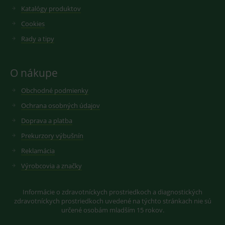
videí.
VISITOR_INFO1_LIVE
6
Tento
Google LLC
Katalógy produktov
měsíců
soubor
.youtube.com
sid
.seznam.cz
1 měsíc
Cookie od
cookie
seznam.cz
Cookies
nastavuje
googlu.
Youtube ke
Slouží pro
Rady a tipy
sledování
zobrazení
uživatelskýc
vhodné
předvoleb
reklamy.
pro videa
O nákupe
Youtube
_ga_GXRFBLV37P
.medplus.sk
2 roky
Cookie pro
vložená do
měření
webů; může
návštěvnosti
Obchodné podmienky
také určit,
ve službě
zda
google
Ochrana osobných údajov
návštěvník
analytics.
webu
používá
Doprava a platba
novou nebo
starou verzi
Prekurzory výbušnín
rozhraní
Youtube.
Reklamácia
Výrobcovia a značky
Informácie o zdravotníckych prostriedkoch a diagnostických
zdravotníckych prostriedkoch uvedené na týchto stránkach nie sú
určené osobám mladším 15 rokov.