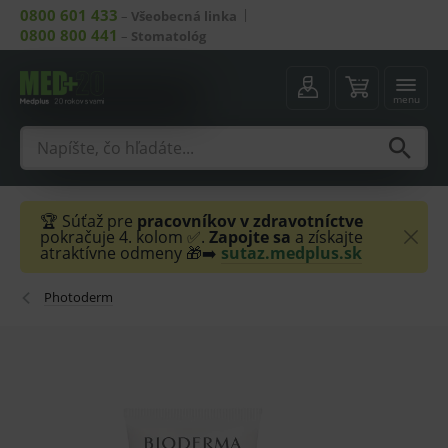
0800 601 433
–
Všeobecná linka
0800 800 441
–
Stomatológ
menu
🏆 Súťaž pre
pracovníkov v zdravotníctve
pokračuje 4. kolom ✅.
Zapojte sa
a získajte
atraktívne odmeny 🎁➡️
sutaz.medplus.sk
Photoderm