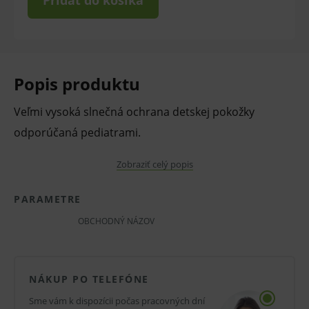
Pridať do košíka
Popis produktu
Veľmi vysoká slnečná ochrana detskej pokožky
odporúčaná pediatrami.
Vlastnosti a výhody:
Zobraziť celý popis
veľmi vysoká slnečná ochrana
PARAMETRE
nezanecháva viditeľné stopy
OBCHODNÝ NÁZOV
hydratuje po dobu 8 hodín
vhodné pre deti od 12 mesiacov
NÁKUP PO TELEFÓNE
na tvár & telo
Sme vám k dispozícii počas pracovných dní
nelepí, nemastí