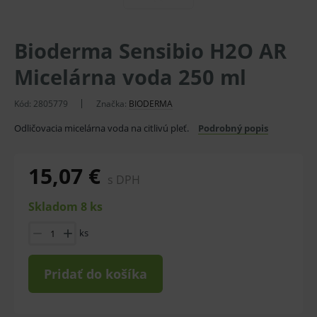
Bioderma Sensibio H2O AR
Micelárna voda 250 ml
Kód:
2805779
Značka:
BIODERMA
Odličovacia micelárna voda na citlivú pleť.
Podrobný popis
15,07 €
s DPH
Skladom 8 ks
ks
Pridať do košíka