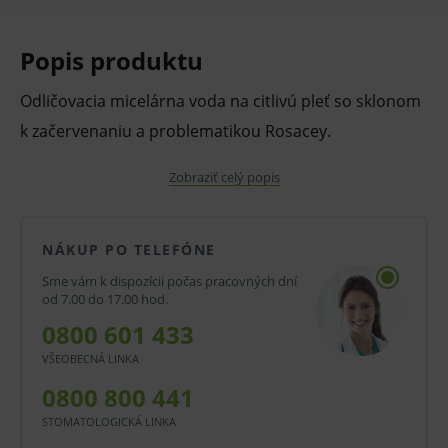
Popis produktu
Odličovacia micelárna voda na citlivú pleť so sklonom
k začervenaniu a problematikou Rosacey.
Zobraziť celý popis
Popis:
• Sensibio H2O AR dôkladne odstraňuje aj vodeodolný
NÁKUP PO TELEFÓNE
make-up.
Sme vám k dispozícii počas pracovných dní
od 7.00 do 17.00 hod.
• Patentovaný komplex Rosactiv® pôsobí priamo na
0800 601 433
faktor zodpovedný za dilatáciu a oslabenie kožných
VŠEOBECNÁ LINKA
ciev (zdroj stáleho začervenania).
0800 800 441
• Sensibio H2O AR s dlouhotrvajícím účinkom pomáha
STOMATOLOGICKÁ LINKA
v boji proti vzniku a zhoršeniu rozptýlených