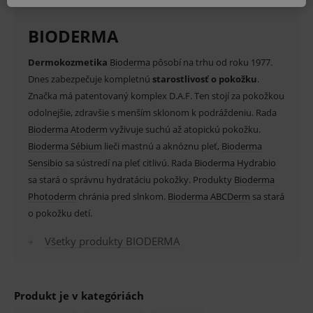
MARKETINGOVÉ
BIODERMA
Dermokozmetika
Bioderma
pôsobí na trhu od roku 1977.
Dnes zabezpečuje kompletnú
starostlivosť o pokožku
.
Značka má patentovaný komplex D.A.F. Ten stojí za pokožkou
Základné životné funkcie e-shopu
odolnejšie, zdravšie s menším sklonom k podráždeniu. Rada
Analytické
Marketingové
Bioderma Atoderm
vyživuje suchú až atopickú pokožku.
Technické – základné životné funkcie e-shopu
Bioderma Sébium
lieči mastnú a aknóznu pleť,
Bioderma
Nevyhnutné cookies umožňujú základné
Sensibio
sa sústredí na pleť citlivú. Rada
Bioderma Hydrabio
funkcie ako voľba odborník/laik, prihlásenie
používateľa, vkladanie tovaru do košíka atď. Pre
sa stará o správnu hydratáciu pokožky. Produkty
Bioderma
správne používanie webu sú nutné.
Photoderm
chránia pred slnkom.
Bioderma ABCDerm
sa stará
Provider
/
o pokožku detí.
Název
Vyprší
Popis
Doména
_sp_id.ef32
www.medplus.sk
2 roky
Cookie
Všetky produkty BIODERMA
pro
fungov
OnLine
smarts
Produkt je v kategóriách
PHPSESSID
Zavřením
Univer
PHP.net
prohlížeče
identif
www.medplus.sk