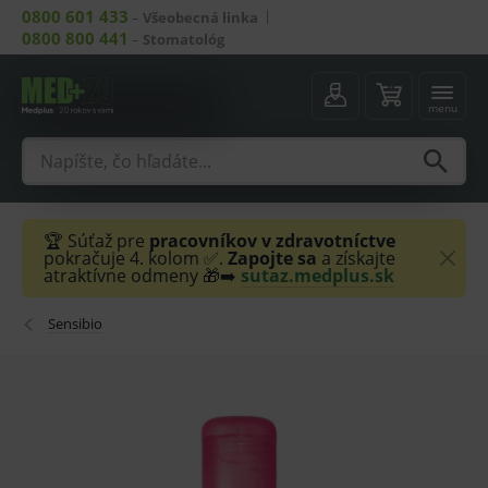
0800 601 433
–
Všeobecná linka
0800 800 441
–
Stomatológ
menu
🏆 Súťaž pre
pracovníkov v zdravotníctve
pokračuje 4. kolom ✅.
Zapojte sa
a získajte
atraktívne odmeny 🎁➡️
sutaz.medplus.sk
Sensibio