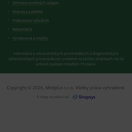
Ochrana osobných údajov
předvoleb
reklamy.
pro videa
Doprava a platba
Youtube
_ga_GXRFBLV37P
.medplus.sk
2 roky
Cookie pro
vložená do
měření
webů; může
Prekurzory výbušnín
návštěvnosti
také určit,
ve službě
zda
Reklamácia
google
návštěvník
analytics.
webu
Výrobcovia a značky
používá
novou nebo
starou verzi
rozhraní
Informácie o zdravotníckych prostriedkoch a diagnostických
Youtube.
zdravotníckych prostriedkoch uvedené na týchto stránkach nie sú
určené osobám mladším 15 rokov.
Copyright © 2026, Medplus s.r.o. Všetky práva vyhradené.
E-shop na mieru od