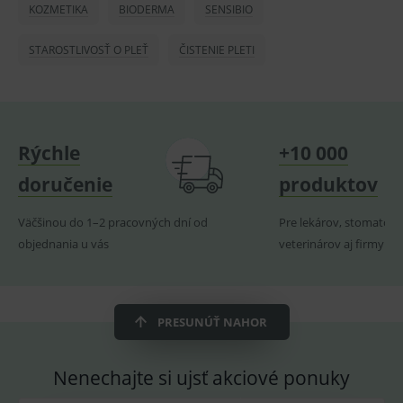
použív
KOZMETIKA
BIODERMA
SENSIBIO
udržov
promě
relací
STAROSTLIVOSŤ O PLEŤ
ČISTENIE PLETI
uživate
_sp_ses.ef32
www.medplus.sk
30 minut
Cookie
pro
fungov
OnLine
smarts
Rýchle
+10 000
ssupp.vid
www.medplus.sk
6 měsíců
Cookie
2 dny
pro
doručenie
produktov
fungov
OnLine
smarts
Väčšinou do 1–2 pracovných dní od
Pre lekárov, stomatoló
lastVisitedProducts
www.medplus.sk
1 rok
Cookie
objednania u vás
veterinárov aj firmy
uchová
naposl
navští
produk
ssupp.visits
www.medplus.sk
6 měsíců
Cookie
PRESUNÚŤ NAHOR
2 dny
pro
fungov
OnLine
smarts
Nenechajte si ujsť akciové ponuky
CookieScriptConsent
1 rok
Tento 
CookieScript
cookie
www.medplus.sk