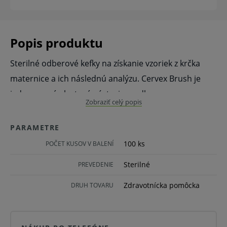
Popis produktu
Sterilné odberové kefky na získanie vzoriek z krčka
maternice a ich následnú analýzu. Cervex Brush je
jednorazový plastový nástroj na odber
Zobraziť celý popis
ektocervikálnych, endocervikálnych a
transformačných zón buniek. Tvar kefky zaisťuje
PARAMETRE
optimálny zber vzoriek. Cervex-Brush možno použiť
100 ks
POČET KUSOV V BALENÍ
na testovanie HPV, konvenčnú cytológiu a cytológiu
Sterilné
PREVEDENIE
na báze kvapalín. Hydrofóbny materiál kefky uľahčuje
uvoľňovanie bunkového materiálu do tekutiny alebo
Zdravotnícka pomôcka
DRUH TOVARU
na sklíčko.