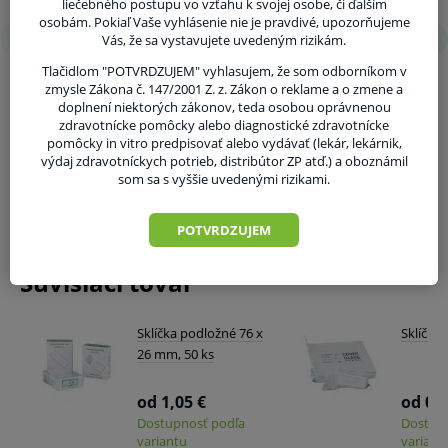
liečebného postupu vo vzťahu k svojej osobe, či ďalším
Konvenčné cytológie a cytológie na báze
osobám. Pokiaľ Vaše vyhlásenie nie je pravdivé, upozorňujeme
Vás, že sa vystavujete uvedeným rizikám.
kvapalín.
Tlačidlom "POTVRDZUJEM" vyhlasujem, že som odborníkom v
Balenie:
zmysle Zákona č. 147/2001 Z. z. Zákon o reklame a o zmene a
doplnení niektorých zákonov, teda osobou oprávnenou
V balení 100 ks.
zdravotnícke pomôcky alebo diagnostické zdravotnícke
pomôcky in vitro predpisovať alebo vydávať (lekár, lekárnik,
V kartóne 20 balení. (20 x 100 ks)
výdaj zdravotníckych potrieb, distribútor ZP atď.) a oboznámil
som sa s vyššie uvedenými rizikami.
Pred použitím zdravotníckej pomôcky a diagnostickej
zdravotníckej pomôcky in vitro odporúčame poradu s
POTVRDZUJEM
lekárom. Starostlivo si prečítajte informácie o výrobku
Súvisiaci tovar
a ak je súčasťou, tak aj návod na jeho použitie.
Klinická účinnosť zdravotníckej pomôcky a
Sklíčka podložné 76 x
Sklíčka 
26 mm, 50 ks
diagnostickej zdravotníckej pomôcky in vitro nemusí
byť zaručená, lepšia alebo rovnocenná s účinnosťou
od 1,05 €
od 0,9
inej liečby alebo inej zdravotníckej pomôcky a
Dostupnosť podľa
Dostup
variantu
variant