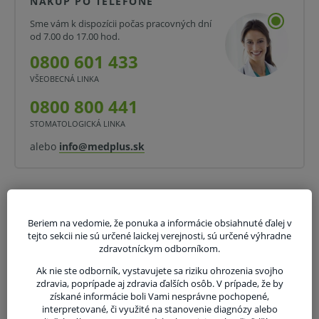
NÁKUP PO TELEFÓNE
Kefka sa skladá z 57 polkruhových plastových štetín
Sme vám k dispozícii počas pracovných dní
rôznych dĺžok. Je mäkký a pružný. Dĺžka kefky je 20 cm.
od 7.00 do 17.00 hod.
Vlastnosti a výhody:
0800 601 433
K cytologickým odberom.
VŠEOBECNÁ LINKA
Dĺžka plastovej tyčinky 20 cm.
0800 800 441
STOMATOLOGICKÁ LINKA
Kefka s mäkkými polkruhovými štetinami.
alebo
info@medplus.sk
Optimálny zber vzoriek.
Nespôsobuje krvácanie ani bolesť.
Sterilné.
Beriem na vedomie, že ponuka a informácie obsiahnuté ďalej v
Oblasti použitia:
tejto sekcii nie sú určené laickej verejnosti, sú určené výhradne
zdravotníckym odborníkom.
Cytologické stery.
Ak nie ste odborník, vystavujete sa riziku ohrozenia svojho
Odber buniek z krčka maternice.
zdravia, poprípade aj zdravia ďalších osôb. V prípade, že by
získané informácie boli Vami nesprávne pochopené,
Testovanie HPV.
interpretované, či využité na stanovenie diagnózy alebo