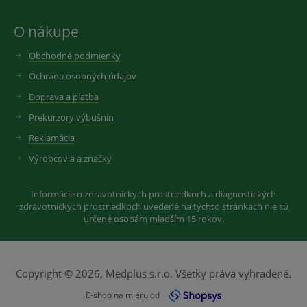
O nákupe
Obchodné podmienky
Ochrana osobných údajov
Doprava a platba
Prekurzory výbušnín
Reklamácia
Výrobcovia a značky
Informácie o zdravotníckych prostriedkoch a diagnostických
zdravotníckych prostriedkoch uvedené na týchto stránkach nie sú
určené osobám mladším 15 rokov.
Copyright © 2026, Medplus s.r.o. Všetky práva vyhradené.
E-shop na mieru od