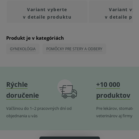
diagnostickej zdravotníckej pomôcky in vitro a jeho
Variant vyberte
Variant vyb
použitie môže byť spojené s rizikami.
v detaile produktu
v detaile pr
V prípade porušenia zapečateného obalu tohto
tovaru nie je z dôvodu ochrany zdravia alebo
Produkt je v kategóriách
hygienických dôvodov možné odstúpiť od kúpnej
GYNEKOLÓGIA
POMÔCKY PRE STERY A ODBERY
zmluvy v lehote 14 dní.
Rýchle
+10 000
doručenie
produktov
Väčšinou do 1–2 pracovných dní od
Pre lekárov, stomatoló
objednania u vás
veterinárov aj firmy