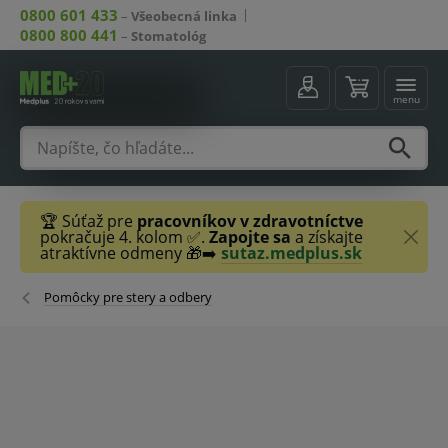
0800 601 433
–
Všeobecná linka
0800 800 441
–
Stomatológ
menu
🏆 Súťaž pre
pracovníkov v zdravotníctve
pokračuje 4. kolom ✅.
Zapojte sa
a získajte
atraktívne odmeny 🎁➡️
sutaz.medplus.sk
Pomôcky pre stery a odbery