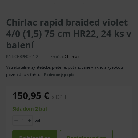
Chirlac rapid braided violet
4/0 (1,5) 75 cm HR22, 24 ks v
balení
Kód:
CHRPR0261-2
Značka:
Chirmax
Vstrebateľné, syntetické, pletené, poťahované vlákno s vysokou
pevnosťou v ťahu.
Podrobný popis
150,95 €
s DPH
Skladom 2 bal
bal