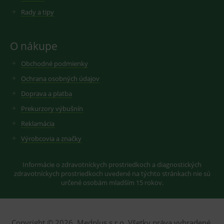
měsíců
soubor
.youtube.com
sid
.seznam.cz
1 měsíc
Cookie od
cookie
seznam.cz
Rady a tipy
nastavuje
googlu.
Youtube ke
Slouží pro
sledování
zobrazení
uživatelskýc
vhodné
předvoleb
O nákupe
reklamy.
pro videa
Youtube
_ga_GXRFBLV37P
.medplus.sk
2 roky
Cookie pro
Obchodné podmienky
vložená do
měření
webů; může
návštěvnosti
také určit,
Ochrana osobných údajov
ve službě
zda
google
návštěvník
Doprava a platba
analytics.
webu
používá
Prekurzory výbušnín
novou nebo
starou verzi
Reklamácia
rozhraní
Youtube.
Výrobcovia a značky
Informácie o zdravotníckych prostriedkoch a diagnostických
zdravotníckych prostriedkoch uvedené na týchto stránkach nie sú
určené osobám mladším 15 rokov.
Copyright © 2026, Medplus s.r.o. Všetky práva vyhradené.