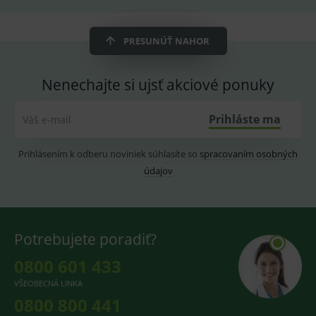
OnLine
smarts
CookieScriptConsent
PRESUNÚŤ NAHOR
1 rok
Tento 
CookieScript
cookie
www.medplus.sk
použív
služba
Cookie
Nenechajte si ujsť akciové ponuky
Script.
zapama
předvo
Prihláste ma
Váš e-mail
souhla
soubo
cookie
návště
Prihlásením k odberu noviniek súhlasíte so
spracovaním osobných
Je nutn
banne
údajov
cookie
Cookie
Script
fungov
správn
Potrebujete poradiť?
0800 601 433
Provider
/
VŠEOBECNÁ LINKA
Název
Vyprší
Popis
Provider
Doména
/
0800 800 441
Název
Vyprší
Popis
Doména
_gcl_au
3
Cookie
Google LLC