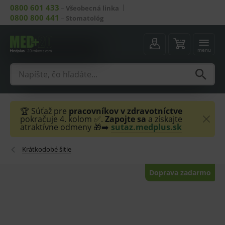
0800 601 433
–
Všeobecná linka
0800 800 441
–
Stomatológ
menu
🏆 Súťaž pre
pracovníkov v zdravotníctve
pokračuje 4. kolom ✅.
Zapojte sa
a získajte
atraktívne odmeny 🎁➡️
sutaz.medplus.sk
Krátkodobé šitie
Doprava zadarmo