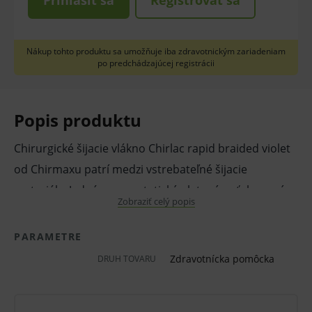
Prihlásiť sa
Registrovať sa
Nákup tohto produktu sa umožňuje iba zdravotnickým zariadeniam
po predchádzajúcej registrácii
Popis produktu
Chirurgické šijacie vlákno Chirlac rapid braided violet
od Chirmaxu patrí medzi vstrebateľné šijacie
materiály. Jedná sa o syntetický pletený poťahovaný
Zobraziť celý popis
materiál (polymér kyseliny glykolovej). Materiál je
povrchovo upravený polykaprolaktónom a stearátom
PARAMETRE
vápnika. Spôsobuje minimálnu tkanivovú reakciu.
Zdravotnícka pomôcka
DRUH TOVARU
Vstrebateľnosť po 5 dňoch 60 % pôvodnej