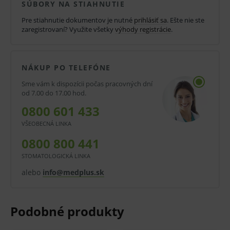
mechanickej pevnosti, strata pevnosti po 12-14
SÚBORY NA STIAHNUTIE
dňoch. Resorpcia prebieha hydrolýzou.
Pre stiahnutie dokumentov je nutné
prihlásiť sa
. Ešte nie ste
zaregistrovaní? Využite všetky
výhody registrácie
.
Vlastnosti a výhody:
syntetický pletený poťahovaný materiál
NÁKUP PO TELEFÓNE
polymér kyseliny glykolovej
Sme vám k dispozícii počas pracovných dní
od 7.00 do 17.00 hod.
vstrebateľný
0800 601 433
minimálna tkanivová reakcia
VŠEOBECNÁ LINKA
resorpcia hydrolýzou
0800 800 441
priemer vlákna (USP) 4/0 - (EP) 1,5 = Ø0,200 -
STOMATOLOGICKÁ LINKA
0,249 mm
alebo
info@medplus.sk
dĺžka vlákna 1 x 75 cm
1/2 kruhového tvaru, ihla s okrúhlym telom
fialová farba