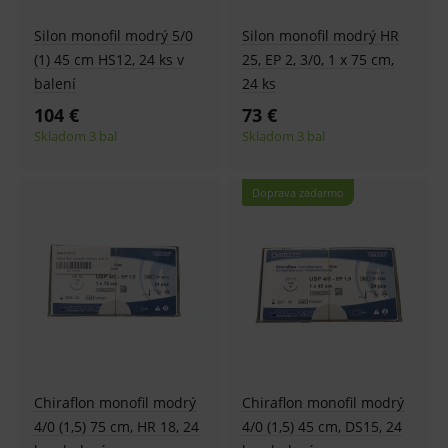
ssupp.visits
www.medplus.sk
6 měsíců
Cookie
2 dny
pro
Silon monofil modrý 5/0
Silon monofil modrý HR
fungov
OnLine
(1) 45 cm HS12, 24 ks v
25, EP 2, 3/0, 1 x 75 cm,
smarts
balení
24 ks
CookieScriptConsent
1 rok
Tento 
CookieScript
104 €
73 €
cookie
www.medplus.sk
použív
Skladom 3 bal
Skladom 3 bal
služba
Cookie
Script.
zapama
Doprava zadarmo
předvo
souhla
soubo
cookie
návště
Je nutn
banne
cookie
Cookie
Script
fungov
správn
Chiraflon monofil modrý
Chiraflon monofil modrý
4/0 (1,5) 75 cm, HR 18, 24
4/0 (1,5) 45 cm, DS15, 24
Provider
/