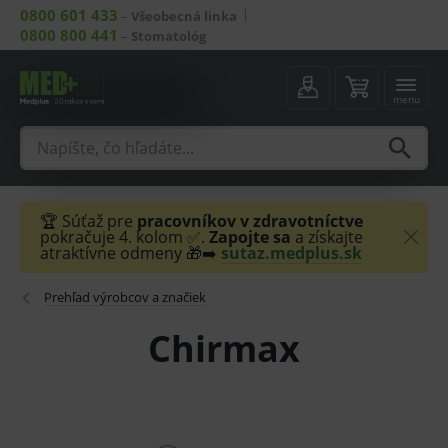
0800 601 433
–
Všeobecná linka
0800 800 441
–
Stomatológ
menu
🏆 Súťaž pre
pracovníkov v zdravotníctve
pokračuje 4. kolom ✅.
Zapojte sa
a získajte
atraktívne odmeny 🎁➡️
sutaz.medplus.sk
Prehľad výrobcov a značiek
Chirmax