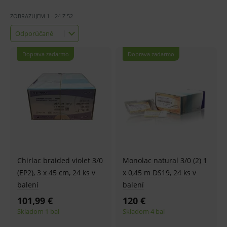
ZOBRAZUJEM
1
-
24
Z
52
Odporúčané
Odporúčané
Najlacnejšie
Doprava zadarmo
Doprava zadarmo
Najdrahšie
Najnovšie
Chirlac braided violet 3/0
Monolac natural 3/0 (2) 1
(EP2), 3 x 45 cm, 24 ks v
x 0,45 m DS19, 24 ks v
balení
balení
101,99 €
120 €
Skladom 1 bal
Skladom 4 bal