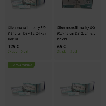
_sp_id.ef32
www.medplus.sk
2 roky
Cookie
pro
fungov
OnLine
smarts
PHPSESSID
Zavřením
Univer
PHP.net
prohlížeče
identif
www.medplus.sk
Silon monofil modrý 5/0
Silon monofil modrý 6/0
použív
udržov
(1) 45 cm DSM15, 24 ks v
(0,7) 45 cm DS12, 24 ks v
promě
balení
balení
relací
uživate
125 €
65 €
_sp_ses.ef32
www.medplus.sk
30 minut
Cookie
Skladom 5 bal
Skladom 3 bal
pro
fungov
OnLine
smarts
Doprava zadarmo
ssupp.vid
www.medplus.sk
6 měsíců
Cookie
2 dny
pro
fungov
OnLine
smarts
lastVisitedProducts
www.medplus.sk
1 rok
Cookie
uchová
naposl
navští
produk