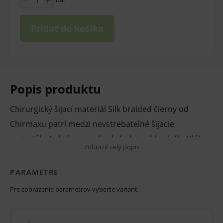
Pridať do košíka
Popis produktu
Chirurgický šijací materiál Silk braided čierny od
Chirmaxu patrí medzi nevstrebateľné šijacie
materiály. Jedná sa o prírodný pletený hodváb. Vlákno
Zobraziť celý popis
je charakterizované nízkou ťažnosťou, je mäkké,
poddajné a ľahko sa uzlí. Silk braided podlieha
PARAMETRE
enzymatickej degradácii po jednom roku.
Pre zobrazenie parametrov vyberte variant.
Vlastnosti a výhody:
prírodný pletený hodváb