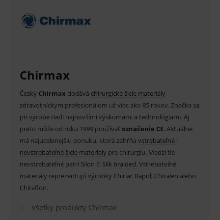
Nevyhnutné cookies umožňujú základné
funkcie ako voľba odborník/laik, prihlásenie
používateľa, vkladanie tovaru do košíka atď. Pre
správne používanie webu sú nutné.
Provider
/
Název
Vyprší
Popis
Doména
_sp_id.ef32
www.medplus.sk
2 roky
Cookie
Chirmax
pro
fungov
OnLine
Český
Chirmax
dodává
chirurgické šicie materiály
smarts
zdravotníckym profesionálom už viac ako 85 rokov. Značka sa
PHPSESSID
Zavřením
Univer
PHP.net
prohlížeče
identif
www.medplus.sk
pri výrobe riadi najnovšími výskumami a technológiami. Aj
použív
udržov
preto môže od roku 1999 používať
označenie CE
. Aktuálne
promě
má najucelenejšiu ponuku, ktorá zahŕňa
vstrebateľné i
relací
uživate
nevstrebateľné šicie materiály
pre chirurgiu. Medzi tie
_sp_ses.ef32
www.medplus.sk
30 minut
Cookie
nevstrebateľné patrí Silon či
Silk braided
. Vstrebateľné
pro
materiály reprezentujú výrobky
Chirlac Rapid
, Chiralen alebo
fungov
OnLine
Chiraflon.
smarts
ssupp.vid
www.medplus.sk
6 měsíců
Cookie
Všetky produkty Chirmax
2 dny
pro
fungov