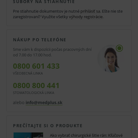
SÚBORY NA STIAHNUTIE
nevstrebateľné
Pre stiahnutie dokumentov je nutné
prihlásiť sa
. Ešte nie ste
zaregistrovaní? Využite všetky
výhody registrácie
.
nízka ťažnosť
mäkké
NÁKUP PO TELEFÓNE
poddajné
Sme vám k dispozícii počas pracovných dní
dobrá uzliteľnosť
od 7.00 do 17.00 hod.
podlieha enzymatickej degradácii po roku
0800 601 433
rôzne druhy
VŠEOBECNÁ LINKA
0800 800 441
čiernej farby
STOMATOLOGICKÁ LINKA
Oblasti použitia:
alebo
info@medplus.sk
Všeobecná, očná chirurgia, stomatochirurgia.
Balenie:
PREČÍTAJTE SI O PRODUKTE
Predaj po celom balení.
Ako vybrať chirurgické šitie rán: Kľúčové