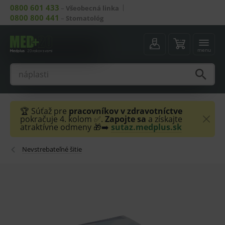
0800 601 433
–
Všeobecná linka
0800 800 441
–
Stomatológ
menu
🏆 Súťaž pre
pracovníkov v zdravotníctve
pokračuje 4. kolom ✅.
Zapojte sa
a získajte
atraktívne odmeny 🎁➡️
sutaz.medplus.sk
Nevstrebateľné šitie