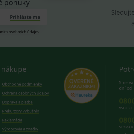
vé ponuky
Sledujt
Prihláste ma
aním osobných údajov
 nákupe
Potr
Sme vám
Obchodné podmienky
dní od 
Ochrana osobných údajov
080
Doprava a platba
VŠEOBEC
Prekurzory výbušnín
080
Reklamácia
STOMATO
Výrobcovia a značky