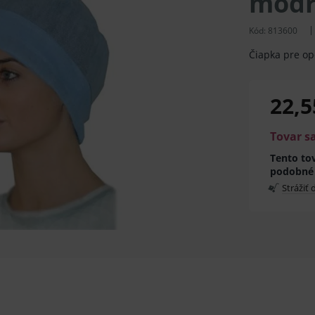
modr
Kód:
813600
Čiapka pre op
22,5
Tovar s
Tento tov
podobné
Strážiť