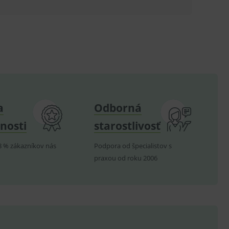
.
om k zapamatování
e nutné, aby banner cookie
hodné reklamy.
a
Odborná
e analytics.
nosti
starostlivosť
poruje cookies a
e analytics.
8 % zákazníkov nás
Podpora od špecialistov s
hodné reklamy.
e analytics.
praxou od roku 2006
telských předvoleb pro
těvník webu používá
dování zobrazení
ení vhodné reklamy.
e analytics.