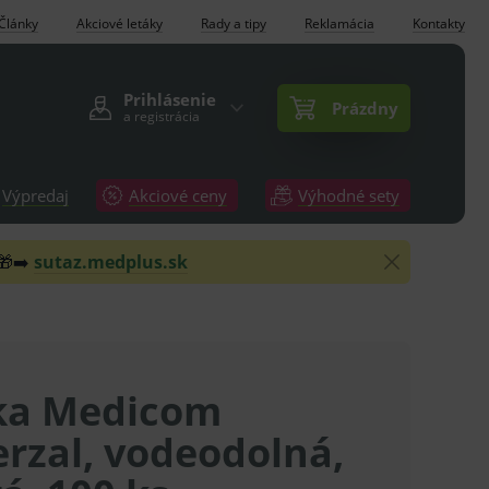
Články
Akciové letáky
Rady a tipy
Reklamácia
Kontakty
Prihlásenie
Prázdny
a registrácia
Výpredaj
Akciové ceny
Výhodné sety
 🎁➡️
sutaz.medplus.sk
ka Medicom
rzal, vodeodolná,