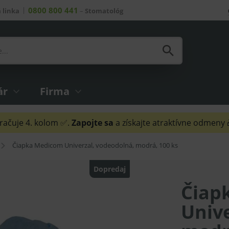
0800 800 441
 linka
–
Stomatológ
ár
Firma
ačuje 4. kolom ✅.
Zapojte sa
a získajte atraktívne odmeny
Čiapka Medicom Univerzal, vodeodolná, modrá, 100 ks
Dopredaj
Čiap
Unive