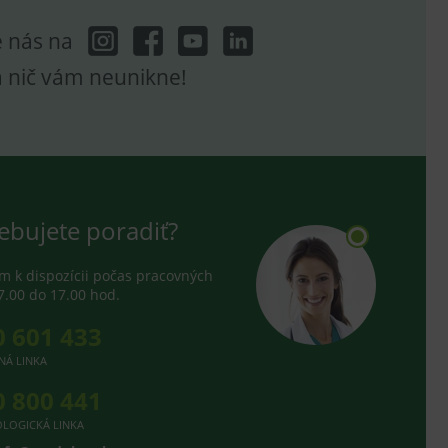
e nás na
a nič vám neunikne!
ebujete poradiť?
 k dispozícii počas pracovných
7.00 do 17.00 hod.
0 601 433
NÁ LINKA
0 800 441
LOGICKÁ LINKA