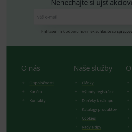
Nenechajte si ujsť akcio
Váš e-mail
Prihlásením k odberu noviniek súhlasíte so
spracov
O nás
Naše služby
O
O spoločnosti
Články
Kariéra
Výhody registrácie
Kontakty
Darčeky k nákupu
Katalógy produktov
Cookies
Rady a tipy