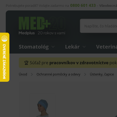
0800 601 433
Potrebujete poradiť? Volajte zadarmo na
–
Všeobecná
Stomatológ
Lekár
Veterin
🏆 Súťaž pre
pracovníkov v zdravotníctve
pokr
Úvod
Ochranné pomôcky a odevy
Ústenky, čapice