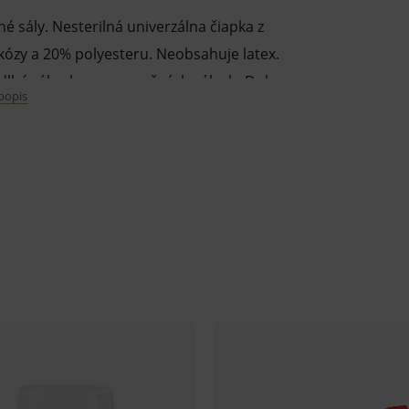
 sály. Nesterilná univerzálna čiapka z
kózy a 20% polyesteru. Neobsahuje latex.
 dlhé zákroky na operačných sálach. Dobre
 popis
 do požadovanej veľkosti. Možno využiť pre
razové použitie.