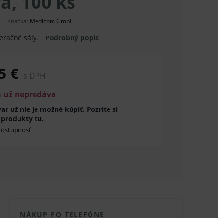
á, 100 ks
Značka:
Medicom GmbH
eračné sály.
Podrobný popis
5 €
s DPH
a už nepredáva
ar už nie je možné kúpiť. Pozrite si
 produkty
tu
.
 dostupnosť
NÁKUP PO TELEFÓNE