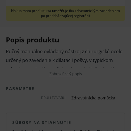
Nákup tohto produktu sa umožňuje iba zdravotnickým zariadeniam
po predchádzajúcej registrácii
Popis produktu
Ručný manuálne ovládaný nástroj z chirurgické ocele
určený po zavedenie k dilatácii pošvy, v typickom
prípade pre vizuálne vyšetrenie vaginálního kanálu a
Zobraziť celý popis
krčku maternice alebo pre prevedenie
gynekologického výkonu.
PARAMETRE
Zdravotnícka pomôcka
DRUH TOVARU
Na objednávku aj iné rozmery.
Pred použitím zdravotníckej pomôcky a diagnostickej
zdravotníckej pomôcky in vitro odporúčame poradu s
SÚBORY NA STIAHNUTIE
lekárom. Starostlivo si prečítajte informácie o výrobku