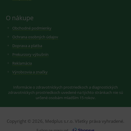
seznam.cz
nastavuje
googlu.
Youtube ke
Slouží pro
sledování
zobrazení
O nákupe
uživatelskýc
vhodné
předvoleb
reklamy.
pro videa
Obchodné podmienky
Youtube
_ga_GXRFBLV37P
.medplus.sk
2 roky
Cookie pro
vložená do
měření
Ochrana osobných údajov
webů; může
návštěvnosti
také určit,
ve službě
zda
Doprava a platba
google
návštěvník
analytics.
webu
Prekurzory výbušnín
používá
novou nebo
Reklamácia
starou verzi
rozhraní
Výrobcovia a značky
Youtube.
Informácie o zdravotníckych prostriedkoch a diagnostických
zdravotníckych prostriedkoch uvedené na týchto stránkach nie sú
určené osobám mladším 15 rokov.
Copyright © 2026, Medplus s.r.o. Všetky práva vyhradené.
E-shop na mieru od