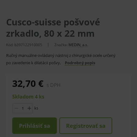
Cusco-suisse pošvové
zrkadlo, 80 x 22 mm
Kód:
b397122910005
Značka:
MEDIN, a.s.
Ručný manuálne ovládaný nástroj z chirurgické ocele určený
po zavedenie k dilatácii pošvy,
Podrobný popis
32,70 €
s DPH
Skladom 4 ks
ks
Prihlásiť sa
Registrovať sa