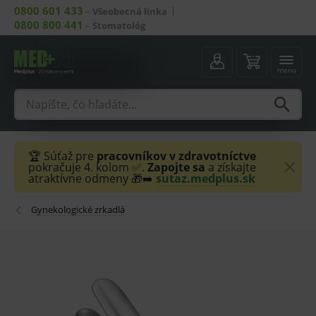
0800 601 433
–
Všeobecná linka
0800 800 441
–
Stomatológ
menu
🏆 Súťaž pre
pracovníkov v zdravotníctve
pokračuje 4. kolom ✅.
Zapojte sa
a získajte
atraktívne odmeny 🎁➡️
sutaz.medplus.sk
Gynekologické zrkadlá