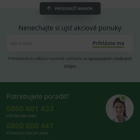
smarts
PRESUNÚŤ NAHOR
CookieScriptConsent
1 rok
Tento 
CookieScript
cookie
www.medplus.sk
použív
Nenechajte si ujsť akciové ponuky
služba
Cookie
Script.
zapama
Prihláste ma
Váš e-mail
předvo
souhla
soubo
cookie
Prihlásením k odberu noviniek súhlasíte so
spracovaním osobných
návště
Je nutn
údajov
banne
cookie
Cookie
Script
fungov
správn
Potrebujete poradiť?
0800 601 433
VŠEOBECNÁ LINKA
Provider
/
0800 800 441
Název
Vyprší
Popis
Provider
Doména
/
Název
Vyprší
Popis
Doména
STOMATOLOGICKÁ LINKA
_gcl_au
3
Cookie
Google LLC
měsíce
reklamního
.medplus.sk
_gat_UA-
.medplus.sk
59 sekund
Cookie pro