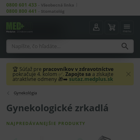
0800 601 433
–
Všeobecná linka
0800 800 441
–
Stomatológ
menu
🏆 Súťaž pre
pracovníkov v zdravotníctve
pokračuje 4. kolom ✅.
Zapojte sa
a získajte
atraktívne odmeny 🎁➡️
sutaz.medplus.sk
Gynekológia
Gynekologické zrkadlá