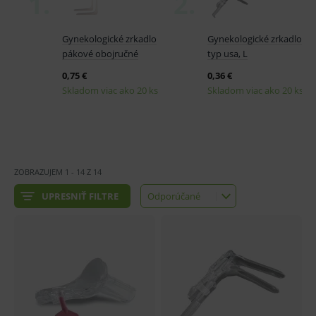
ZOBRAZUJEM
1
-
14
Z
14
UPRESNIŤ FILTRE
Odporúčané
Odporúčané
Najlacnejšie
Najdrahšie
Najnovšie