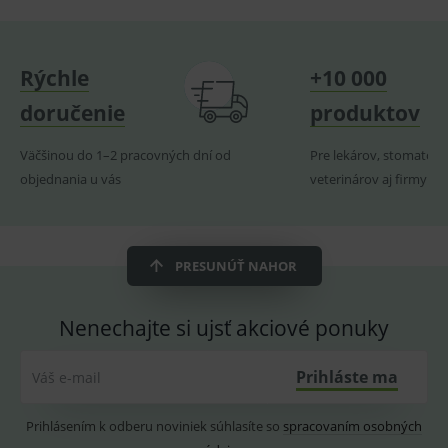
uchová
naposl
navští
produk
Rýchle
+10 000
ssupp.visits
www.medplus.sk
6 měsíců
Cookie
2 dny
pro
fungov
doručenie
produktov
OnLine
smarts
Väčšinou do 1–2 pracovných dní od
Pre lekárov, stomatoló
CookieScriptConsent
1 rok
Tento 
CookieScript
cookie
www.medplus.sk
objednania u vás
veterinárov aj firmy
použív
služba
Cookie
Script.
zapama
předvo
PRESUNÚŤ NAHOR
souhla
soubo
cookie
návště
Nenechajte si ujsť akciové ponuky
Je nutn
banne
cookie
Cookie
Prihláste ma
Váš e-mail
Script
fungov
správn
Prihlásením k odberu noviniek súhlasíte so
spracovaním osobných