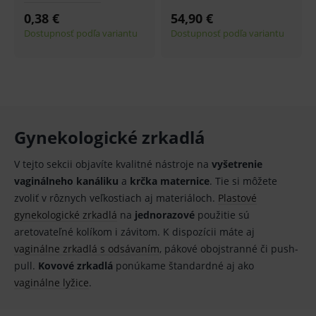
0,38 €
54,90 €
Provider
/
Název
Vyprší
Popis
Doména
Dostupnosť podľa variantu
Dostupnosť podľa variantu
_sp_id.ef32
www.medplus.sk
2 roky
Cookie
pro
fungov
OnLine
smarts
PHPSESSID
Zavřením
Univer
PHP.net
prohlížeče
identif
www.medplus.sk
použív
Gynekologické zrkadlá
udržov
promě
relací
V tejto sekcii objavíte kvalitné nástroje na
vyšetrenie
uživate
vaginálneho kanáliku
a
krčka maternice
. Tie si môžete
_sp_ses.ef32
www.medplus.sk
30 minut
Cookie
zvoliť v rôznych veľkostiach aj materiáloch.
Plastové
pro
fungov
gynekologické zrkadlá
na
jednorazové
použitie sú
OnLine
smarts
aretovateľné kolíkom i závitom. K dispozícii máte aj
vaginálne zrkadlá s odsávaním
, pákové obojstranné či push-
ssupp.vid
www.medplus.sk
6 měsíců
Cookie
2 dny
pro
pull.
Kovové zrkadlá
ponúkame štandardné aj ako
fungov
OnLine
vaginálne lyžice
.
smarts
lastVisitedProducts
www.medplus.sk
1 rok
Cookie