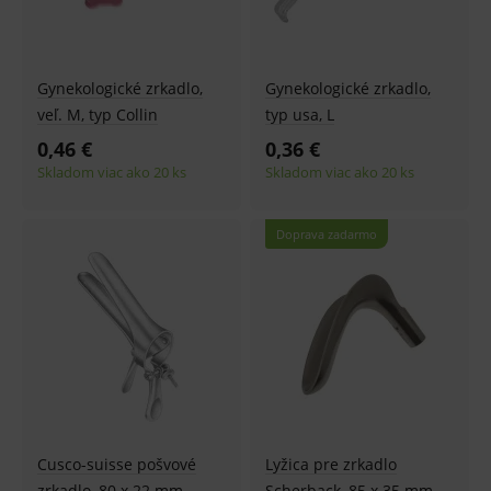
Gynekologické zrkadlo,
Gynekologické zrkadlo,
veľ. M, typ Collin
typ usa, L
0,46 €
0,36 €
Skladom viac ako 20 ks
Skladom viac ako 20 ks
Doprava zadarmo
Cusco-suisse pošvové
Lyžica pre zrkadlo
zrkadlo, 80 x 22 mm
Scherback, 85 x 35 mm