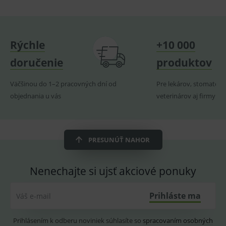
relací
uživate
_sp_ses.ef32
www.medplus.sk
30 minut
Cookie
pro
fungov
Rýchle
+10 000
OnLine
smarts
doručenie
produktov
ssupp.vid
www.medplus.sk
6 měsíců
Cookie
2 dny
pro
fungov
Väčšinou do 1–2 pracovných dní od
Pre lekárov, stomatoló
OnLine
objednania u vás
veterinárov aj firmy
smarts
lastVisitedProducts
www.medplus.sk
1 rok
Cookie
uchová
naposl
navští
PRESUNÚŤ NAHOR
produk
ssupp.visits
www.medplus.sk
6 měsíců
Cookie
2 dny
pro
Nenechajte si ujsť akciové ponuky
fungov
OnLine
smarts
Prihláste ma
Váš e-mail
CookieScriptConsent
1 rok
Tento 
CookieScript
cookie
www.medplus.sk
použív
služba
Prihlásením k odberu noviniek súhlasíte so
spracovaním osobných
Cookie