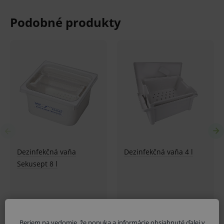
Beriem na vedomie, že ponuka a informácie obsiahnuté ďalej v