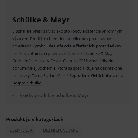
MARKETINGOVÉ
Schülke & Mayr
Základné životné funkcie e-shopu
V
Schülke
prešli za viac ako sto rokov existencie ohromným
vývojom. Predtým chemický podnik dnes predstavuje
Analytické
Marketingové
dôležitého výrobcu
dezinfekcie
a
čistiacich prostriedkov
Technické – základné životné funkcie e-shopu
pre zdravotníctvo i priemysel. Nemecká Schülke & Mayr
Nevyhnutné cookies umožňujú základné
funkcie ako voľba odborník/laik, prihlásenie
Gmbh má stopu aj v Česku. Od roku 2015 vlastní divíziu
používateľa, vkladanie tovaru do košíka atď. Pre
bohumínskej
Bochemie
, ktorá sa špecializuje na dezinfekčné
správne používanie webu sú nutné.
prípravky. Tie najžiadanejšie sú
Septoderm Gél Schülke
alebo
Provider
/
Název
Vyprší
Popis
Desprej Schülke
.
Doména
_sp_id.ef32
www.medplus.sk
2 roky
Cookie
Všetky produkty Schülke & Mayr
pro
fungov
OnLine
smarts
Produkt je v kategóriách
PHPSESSID
Zavřením
Univer
PHP.net
prohlížeče
identif
www.medplus.sk
použív
DEZINFEKCIA
DEZINFEKČNÉ VANE
udržov
promě