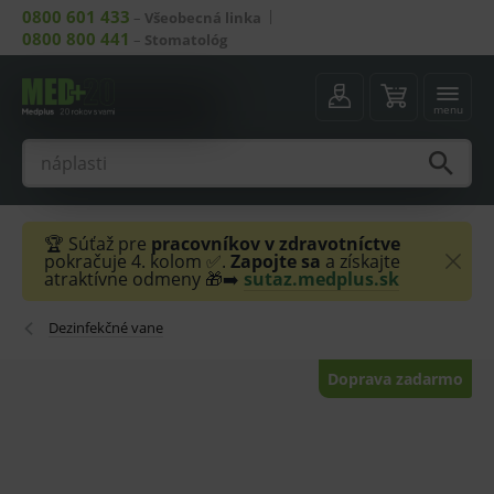
0800 601 433
–
Všeobecná linka
0800 800 441
–
Stomatológ
menu
🏆 Súťaž pre
pracovníkov v zdravotníctve
pokračuje 4. kolom ✅.
Zapojte sa
a získajte
atraktívne odmeny 🎁➡️
sutaz.medplus.sk
Dezinfekčné vane
Doprava zadarmo