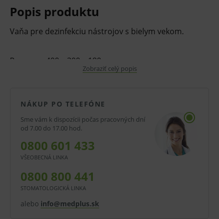
Popis produktu
Vaňa pre dezinfekciu nástrojov s bielym vekom.
Rozmery: 400 x 300 x 180 mm
Zobraziť celý popis
V prípade porušenia zapečateného obalu tohto
tovaru nie je z dôvodu ochrany zdravia alebo
hygienických dôvodov možné odstúpiť od kúpnej
NÁKUP PO TELEFÓNE
zmluvy v lehote 14 dní.
Sme vám k dispozícii počas pracovných dní
od 7.00 do 17.00 hod.
0800 601 433
VŠEOBECNÁ LINKA
0800 800 441
STOMATOLOGICKÁ LINKA
alebo
info@medplus.sk