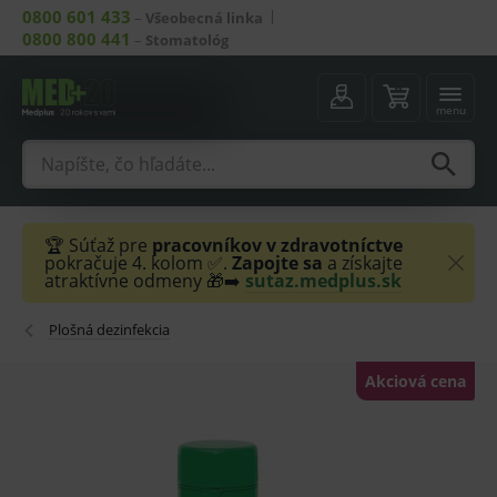
0800 601 433
–
Všeobecná linka
0800 800 441
–
Stomatológ
menu
🏆 Súťaž pre
pracovníkov v zdravotníctve
pokračuje 4. kolom ✅.
Zapojte sa
a získajte
atraktívne odmeny 🎁➡️
sutaz.medplus.sk
Plošná dezinfekcia
Akciová cena