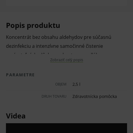
Popis produktu
Koncentrát bez obsahu aldehydov pre súčasnú
dezinfekciu a intenzívne samočinné čistenie
umývateľných plôch, predmetov a podláh.
Zobraziť celý popis
Vlastnosti a výhody:
PARAMETRE
úsporný vďaka nízkej 1 %
2,5 l
OBJEM
aplikačnej koncentrácii, z 2,5 l koncentrátu
pripravíte 250 l pracovného roztoku
Zdravotnícka pomôcka
DRUH TOVARU
obmedzuje šírenie vírusov
Videa
veľmi príjemná vôňa
taktiež vo forme utierok FD 312 wet wipes.