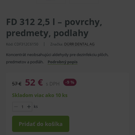
FD 312 2,5 l – povrchy,
predmety, podlahy
Kód:
CDF312C6150
Značka:
DÜRR DENTAL AG
Koncentrát neobsahujúci aldehydy pre dezinfekciu plôch,
predmetov a podláh.
Podrobný popis
52 €
-9 %
57 €
s DPH
Skladom viac ako 10 ks
ks
Pridať do košíka