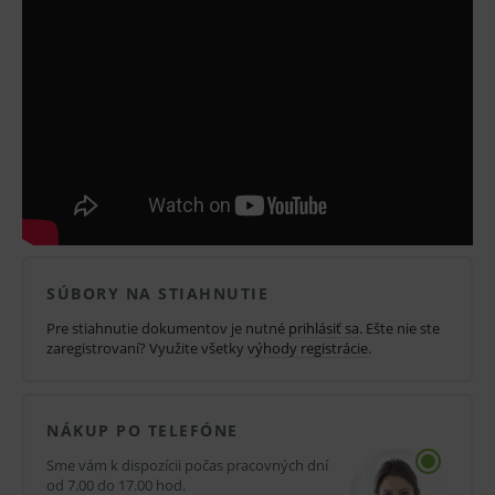
Spektrum účinnosti:
baktericídny, tuberkulózny,
fungicídny, HBV, HCV, HIV
Účinné látky:
KAS
Dezinfekcia Dürr Dental neobsahuje
diizokyanáty.
SÚBORY NA STIAHNUTIE
Pre stiahnutie dokumentov je nutné
prihlásiť sa
. Ešte nie ste
zaregistrovaní? Využite všetky
výhody registrácie
.
NÁKUP PO TELEFÓNE
NEBEZPEČENSTVO
Sme vám k dispozícii počas pracovných dní
Spôsobuje vážne poškodenie očí.
od 7.00 do 17.00 hod.