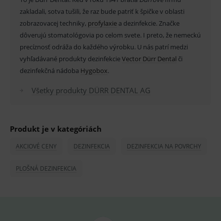
_sp_ses.ef32
www.medplus.sk
30 minut
Cookie
zakladali, sotva tušili, že raz bude patriť k špičke v oblasti
pro
fungov
zobrazovacej techniky,
profylaxie
a dezinfekcie. Značke
OnLine
smarts
dôverujú stomatológovia po celom svete. I preto, že nemeckú
precíznosť odráža do každého výrobku. U nás patrí medzi
ssupp.vid
www.medplus.sk
6 měsíců
Cookie
2 dny
pro
vyhľadávané produkty dezinfekcie
Vector Dürr Dental
či
fungov
OnLine
dezinfekčná nádoba
Hygobox
.
smarts
lastVisitedProducts
www.medplus.sk
1 rok
Cookie
Všetky produkty DÜRR DENTAL AG
uchová
naposl
navští
produk
Produkt je v kategóriách
ssupp.visits
www.medplus.sk
6 měsíců
Cookie
2 dny
pro
fungov
AKCIOVÉ CENY
DEZINFEKCIA
DEZINFEKCIA NA POVRCHY
OnLine
smarts
PLOŠNÁ DEZINFEKCIA
CookieScriptConsent
1 rok
Tento 
CookieScript
cookie
www.medplus.sk
použív
služba
Cookie
Script.
zapama
předvo