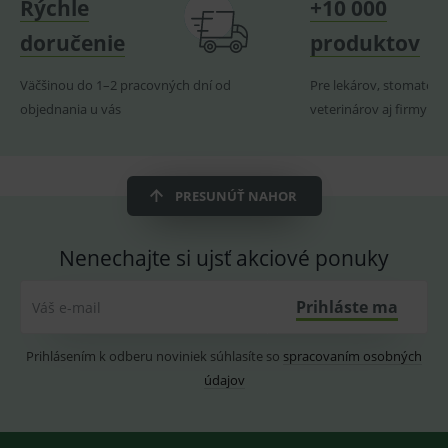
Rýchle
+10 000
souhla
soubo
doručenie
produktov
cookie
návště
Je nutn
Väčšinou do 1–2 pracovných dní od
Pre lekárov, stomatoló
banne
cookie
objednania u vás
veterinárov aj firmy
Cookie
Script
fungov
správn
PRESUNÚŤ NAHOR
Provider
/
Nenechajte si ujsť akciové ponuky
Název
Vyprší
Popis
Provider
Doména
/
Název
Vyprší
Popis
Doména
_gcl_au
3
Cookie
Google LLC
Prihláste ma
Váš e-mail
měsíce
reklamního
.medplus.sk
_gat_UA-
.medplus.sk
59 sekund
Cookie pro
systému
193359858-4
měření
googlu.
návštěvnosti
Slouží pro
ve službě
Prihlásením k odberu noviniek súhlasíte so
spracovaním osobných
zobrazení
google
vhodné
analytics.
údajov
reklamy.
_ga
2 roky
Cookie pro
Google LLC
test_cookie
15
Testovací
Google LLC
měření
.medplus.sk
minut
cookies,
.doubleclick.net
návštěvnosti
kterým
ve službě