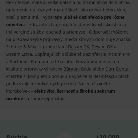
dezinfekcie, malé aj veľké balenia od 20 mililitrov do 5 litrov,
Provider
/
Název
Vyprší
Popis
uplatnenie na rôznych materiáloch, ako drevo, betón, sklo,
Provider
Doména
/
Název
Vyprší
Popis
Doména
oceľ, plast a iné… Vyberajte
plošné dezinfekcie pre rôzne
_gcl_au
3
Cookie
Google LLC
měsíce
reklamního
.medplus.sk
_gat_UA-
.medplus.sk
59 sekund
Cookie pro
odvetvia
– zdravotníctvo, sociálnu starostlivosť, školstvo aj
systému
193359858-4
měření
iné verejné služby, obchod a priemysel. Odporučiť môžeme
googlu.
návštěvnosti
Slouží pro
ve službě
najpredávanejšie prípravky, medzi ktorými dominuje značka
zobrazení
google
vhodné
analytics.
Schülke & Mayr s produktami
Desam GK
,
Desam OX
aj
reklamy.
Desam Extra
. Dopĺňajú ich obľúbené dezinfekcie
Incidin Pro
_ga
2 roky
Cookie pro
Google LLC
test_cookie
15
Testovací
Google LLC
měření
.medplus.sk
a
Surfanios Premium
od Ecolabu. Nezabúdajme ani na
minut
cookies,
.doubleclick.net
návštěvnosti
kterým
ve službě
kvalitné prípravky výrobcov
BBraun
, Bode alebo
Dürr Dental
.
google
google
testuje, zda
Prezrite si kompletnú ponuku a vyberte si dezinfekciu plôch
analytics.
prohlížeč
podľa svojich konkrétnych potrieb. Nech už zvolíte
podporuje
_gid
1 den
Cookie pro
Google LLC
cookies a
měření
.medplus.sk
ktorúkoľvek –
efektivita, šetrnosť a široké spektrum
výslednou
návštěvnosti
hodnotu si
ve službě
účinkov
sú samozrejmosťou.
uloží do
google
cookies :-)
analytics.
IDE
2 roky
Cookie
Google LLC
YSC
Zavřením
Tento
Google LLC
reklamního
.doubleclick.net
prohlížeče
soubor
.youtube.com
systému
cookie
googlu.
nastavuje
Slouží pro
YouTube ke
Rýchle
+10 000
zobrazení
sledování