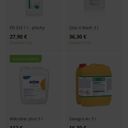
FD 333 1 l - plochy
Zeta 4 Wash 3 l
27,90 €
36,30 €
Skladom 5 ks
Skladom 9 ks
Doprava zadarmo
Mikrobac plus 5 l
Savagro A+ 5 l
112 €
16,30 €