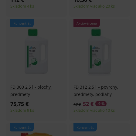
Skladom 4 ks
Skladom viac ako 20 ks
Koncentrát
Akciová cena
FD 300 2,5 l - plochy,
FD 312 2,5 l – povrchy,
predmety
predmety, podlahy
75,75 €
52 €
-9 %
57 €
Skladom 9 ks
Skladom viac ako 10 ks
Koncentrát
Koncentrát