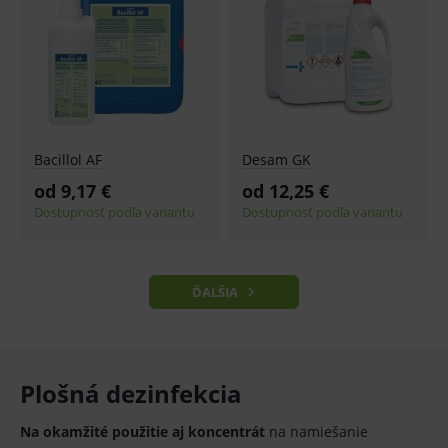
produk
ssupp.visits
www.medplus.sk
6 měsíců
Cookie
2 dny
pro
fungov
OnLine
smarts
CookieScriptConsent
1 rok
Tento 
CookieScript
cookie
www.medplus.sk
použív
Bacillol AF
Desam GK
služba
Cookie
od 9,17 €
od 12,25 €
Script.
zapama
Dostupnosť podľa variantu
Dostupnosť podľa variantu
předvo
souhla
soubo
cookie
návště
Je nutn
ĎALŠIA
banne
cookie
Cookie
Script
fungov
správn
Plošná dezinfekcia
Na okamžité použitie aj koncentrát
na namiešanie