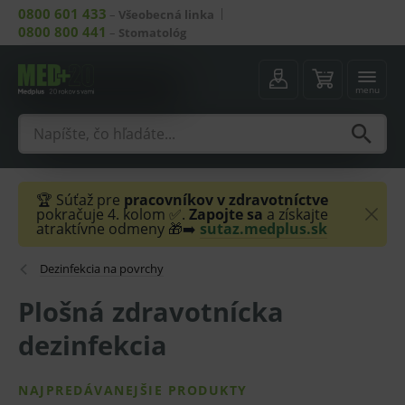
0800 601 433
–
Všeobecná linka
0800 800 441
–
Stomatológ
menu
🏆 Súťaž pre
pracovníkov v zdravotníctve
pokračuje 4. kolom ✅.
Zapojte sa
a získajte
atraktívne odmeny 🎁➡️
sutaz.medplus.sk
Dezinfekcia na povrchy
Plošná zdravotnícka
dezinfekcia