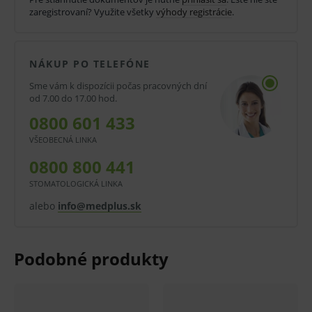
zaregistrovaní? Využite všetky
výhody registrácie
.
fisúr, atď.
Odtiene: A1, A2, A3, A3.5, A4, A3 opákne, B1,
B2, C2, D2, W – biely, XW – extra biely.
NÁKUP PO TELEFÓNE
Nová ergonomická striekačka pre väčšie
Sme vám k dispozícii počas pracovných dní
od 7.00 do 17.00 hod.
pohodlie a jednoduchšiu aplikáciu.
0800 601 433
Materiál je bez bubliniek a samovoľne
VŠEOBECNÁ LINKA
nevyteká.
0800 800 441
Piest indikuje zvyškové množstvo materiálu v
STOMATOLOGICKÁ LINKA
striekačke.
alebo
info@medplus.sk
Kanyla sa dá ľahko ohnúť bez rizika zalomenia.
Balenie:
2 * 2 g striekačka Filtek Supreme.
V prípade porušenia zapečateného obalu tohto