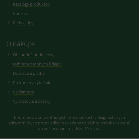
VISITOR_INFO1_LIVE
6
Tento
Katalógy produktov
Google LLC
měsíců
soubor
.youtube.com
sid
.seznam.cz
1 měsíc
Cookie od
cookie
Cookies
seznam.cz
nastavuje
googlu.
Youtube ke
Slouží pro
Rady a tipy
sledování
zobrazení
uživatelskýc
vhodné
předvoleb
reklamy.
pro videa
O nákupe
Youtube
_ga_GXRFBLV37P
.medplus.sk
2 roky
Cookie pro
vložená do
měření
webů; může
návštěvnosti
Obchodné podmienky
také určit,
ve službě
zda
google
Ochrana osobných údajov
návštěvník
analytics.
webu
Doprava a platba
používá
novou nebo
starou verzi
Prekurzory výbušnín
rozhraní
Youtube.
Reklamácia
Výrobcovia a značky
Informácie o zdravotníckych prostriedkoch a diagnostických
zdravotníckych prostriedkoch uvedené na týchto stránkach nie sú
určené osobám mladším 15 rokov.