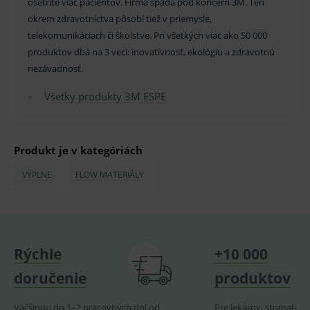
ošetríte viac pacientov. Firma spadá pod koncern 3M. Ten
pro
fungov
okrem zdravotníctva pôsobí tiež v priemysle,
OnLine
smarts
telekomunikáciach či školstve. Pri všetkých viac ako 50 000
produktov dbá na 3 veci: inovatívnosť, ekológiu a zdravotnú
PHPSESSID
Zavřením
Univer
PHP.net
prohlížeče
identif
www.medplus.sk
nezávadnosť.
použív
udržov
promě
Všetky produkty 3M ESPE
relací
uživate
_sp_ses.ef32
www.medplus.sk
30 minut
Cookie
pro
Produkt je v kategóriách
fungov
OnLine
smarts
VÝPLNE
FLOW MATERIÁLY
ssupp.vid
www.medplus.sk
6 měsíců
Cookie
2 dny
pro
fungov
OnLine
smarts
lastVisitedProducts
www.medplus.sk
1 rok
Cookie
Rýchle
+10 000
uchová
naposl
doručenie
produktov
navští
produk
Väčšinou do 1–2 pracovných dní od
Pre lekárov, stomatoló
ssupp.visits
www.medplus.sk
6 měsíců
Cookie