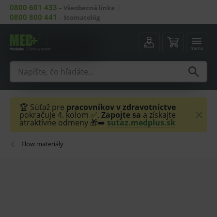
0800 601 433
–
Všeobecná linka
0800 800 441
–
Stomatológ
menu
🏆 Súťaž pre
pracovníkov v zdravotníctve
pokračuje 4. kolom ✅.
Zapojte sa
a získajte
atraktívne odmeny 🎁➡️
sutaz.medplus.sk
Flow materiály