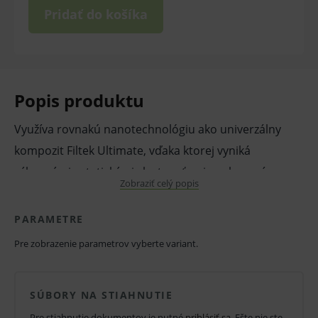
Pridať do košíka
Popis produktu
Využíva rovnakú nanotechnológiu ako univerzálny
kompozit Filtek Ultimate, vďaka ktorej vyniká
výbornými estetickými vlastnosťami, zachovaním
Zobraziť celý popis
naleštenia a nízkou abráziou.
Vlastnosti a výhody:
PARAMETRE
Svetlom tuhnúci, rtgkontrastný zatekavý
Pre zobrazenie parametrov vyberte variant.
nanokompozit s nízkou viskozitou.
Indikácie: Výplne I. a V. triedy, podložkový
SÚBORY NA STIAHNUTIE
materiál, vyblokovanie podsekrín, pečatenie
Pre stiahnutie dokumentov je nutné
prihlásiť sa
. Ešte nie ste