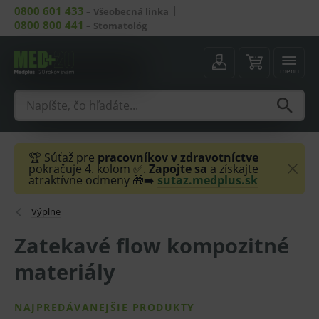
0800 601 433
–
Všeobecná linka
0800 800 441
–
Stomatológ
menu
🏆 Súťaž pre
pracovníkov v zdravotníctve
pokračuje 4. kolom ✅.
Zapojte sa
a získajte
atraktívne odmeny 🎁➡️
sutaz.medplus.sk
Výplne
Zatekavé flow kompozitné
materiály