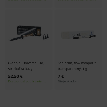
produk
ssupp.visits
www.medplus.sk
6 měsíců
Cookie
2 dny
pro
fungov
OnLine
smarts
CookieScriptConsent
1 rok
Tento 
CookieScript
cookie
www.medplus.sk
použív
služba
Cookie
Script.
zapama
předvo
souhla
soubo
cookie
G-aenial Universal Flo,
Sealprim, flow kompozit,
návště
striekačka 3,4 g
transparentný, 1 g
Je nutn
banne
52,50 €
7 €
cookie
Cookie
Dostupnosť podľa variantu
Nie je skladom
Script
fungov
správn