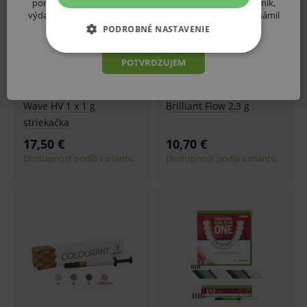
pomôcky in vitro predpisovať alebo vydávať (lekár, lekárnik,
výdaj zdravotníckych potrieb, distribútor ZP atď.) a oboznámil
som sa s vyššie uvedenými rizikami.
PODROBNÉ NASTAVENIE
ZÁKLADNÉ ŽIVOTNÉ FUNKCIE E-
POTVRDZUJEM
SHOPU
ANALYTICKÉ
Wave HV 1 x 1 g
Brilliant Flow 2,3 g
striekačka
MARKETINGOVÉ
17,50 €
10,70 €
Dostupnosť podľa variantu
Dostupnosť podľa variantu
Základné životné funkcie e-shopu
Analytické
Marketingové
Technické – základné životné funkcie e-shopu
Nevyhnutné cookies umožňujú základné
funkcie ako voľba odborník/laik, prihlásenie
používateľa, vkladanie tovaru do košíka atď. Pre
správne používanie webu sú nutné.
Provider
/
Název
Vyprší
Popis