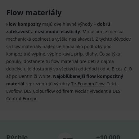
Provider
/
Název
Vyprší
Popis
Flow materiály
Provider
Doména
/
Název
Vyprší
Popis
Doména
_gcl_au
3
Cookie
Google LLC
měsíce
reklamního
.medplus.sk
Flow kompozity
majú dve hlavné výhody –
dobrú
_gat_UA-
.medplus.sk
59 sekund
Cookie pro
systému
193359858-4
měření
zatekavosť
a
nižší modul elasticity
. Mínusom je menšia
googlu.
návštěvnosti
Slouží pro
ve službě
mechanická odolnost a vyššia nasiakavosť. Z týchto dôvodov
zobrazení
google
vhodné
analytics.
sa flow materiály najlepšie hodia ako podložky pod
reklamy.
kompozitné výplne, výplne kavít, príp. dlahy. Čo sa týka
_ga
2 roky
Cookie pro
Google LLC
test_cookie
15
Testovací
Google LLC
měření
.medplus.sk
ponuky, dostanete tu
flow materiál pre deti
a najmä
minut
cookies,
.doubleclick.net
návštěvnosti
kterým
ve službě
dopelých. Je dostupný vo všetkých odtieňoch od A, B cez C, O
google
google
testuje, zda
až po Dentin či White.
Najobľúbenejší flow kompozitný
analytics.
prohlížeč
materiál
reprezentujú výrobky
Te-Econom Flow
, Tetric
podporuje
_gid
1 den
Cookie pro
Google LLC
cookies a
měření
.medplus.sk
Evoflow, DLS Colourflow od firem
Ivoclar Vivadent
a
DLS
výslednou
návštěvnosti
hodnotu si
Central Europe
.
ve službě
uloží do
google
cookies :-)
analytics.
IDE
2 roky
Cookie
Google LLC
YSC
Zavřením
Tento
Google LLC
reklamního
.doubleclick.net
prohlížeče
soubor
.youtube.com
systému
cookie
googlu.
nastavuje
Slouží pro
YouTube ke
Rýchle
+10 000
zobrazení
sledování