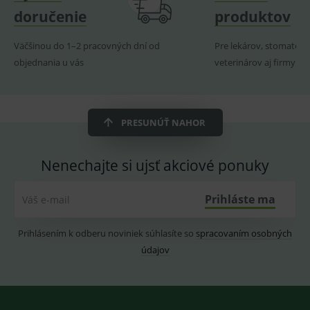
produk
doručenie
produktov
ssupp.visits
www.medplus.sk
6 měsíců
Cookie
2 dny
pro
fungov
Väčšinou do 1–2 pracovných dní od
Pre lekárov, stomatoló
OnLine
smarts
objednania u vás
veterinárov aj firmy
CookieScriptConsent
1 rok
Tento 
CookieScript
cookie
www.medplus.sk
použív
služba
Cookie
PRESUNÚŤ NAHOR
Script.
zapama
předvo
souhla
Nenechajte si ujsť akciové ponuky
soubo
cookie
návště
Je nutn
Prihláste ma
Váš e-mail
banne
cookie
Cookie
Prihlásením k odberu noviniek súhlasíte so
spracovaním osobných
Script
fungov
údajov
správn