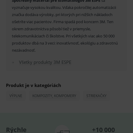
Spotrebný materiál pre stomatológov 3M ESPE
sa
vyznačuje vysokou kvalitou. Vďaka pokročilej automatizácii
_sp_id.ef32
www.medplus.sk
2 roky
Cookie
pro
značka dodáva výrobky, pri ktorých pri nižších nákladoch
fungov
OnLine
ošetríte viac pacientov. Firma spadá pod koncern 3M. Ten
smarts
okrem zdravotníctva pôsobí tiež v priemysle,
PHPSESSID
Zavřením
Univer
PHP.net
telekomunikáciach či školstve. Pri všetkých viac ako 50 000
prohlížeče
identif
www.medplus.sk
použív
produktov dbá na 3 veci: inovatívnosť, ekológiu a zdravotnú
udržov
promě
nezávadnosť.
relací
uživate
Všetky produkty 3M ESPE
_sp_ses.ef32
www.medplus.sk
30 minut
Cookie
pro
fungov
OnLine
smarts
Produkt je v kategóriách
ssupp.vid
www.medplus.sk
6 měsíců
Cookie
VÝPLNE
KOMPOZITY, KOMPOMERY
STRIEKAČKY
2 dny
pro
fungov
OnLine
smarts
lastVisitedProducts
www.medplus.sk
1 rok
Cookie
uchová
naposl
Rýchle
+10 000
navští