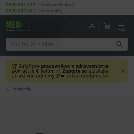
0800 601 433
–
Všeobecná linka
0800 800 441
–
Stomatológ
menu
🏆 Súťaž pre
pracovníkov v zdravotníctve
pokračuje 4. kolom ✅.
Zapojte sa
a získajte
atraktívne odmeny 🎁➡️
sutaz.medplus.sk
Striekačky