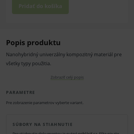
Pridať do košíka
Popis produktu
Nanohybridný univerzálny kompozitný materiál pre
všetky typy použitia.
Vlastnosti a výhody:
Zobraziť celý popis
Ľahko leštiteľný, pevný a oteru odolný.
PARAMETRE
Nelepí sa k nástrojom, takže sa jednoducho
Pre zobrazenie parametrov vyberte variant.
tvaruje.
Nesteká, ale napriek tomu sa dobre spája.
SÚBORY NA STIAHNUTIE
Dobre sa tvaruje a udržuje tvar pred
polymerizáciou.
Pre stiahnutie dokumentov je nutné
prihlásiť sa
. Ešte nie ste