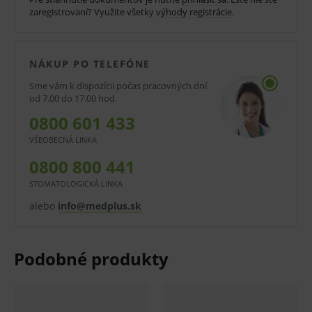
zaregistrovaní? Využite všetky
výhody registrácie
.
Dlhodobá stálosť naleštenia.
Materiál je určený pre postranný aj frontálny
NÁKUP PO TELEFÓNE
úsek chrupu, veľmi ľahko sa spracováva.
Sme vám k dispozícii počas pracovných dní
Je indikovaný pre všetky triedy priamych
od 7.00 do 17.00 hod.
výplní.
0800 601 433
Výrobca: 3M ESPE.
VŠEOBECNÁ LINKA
0800 800 441
Balenie:
STOMATOLOGICKÁ LINKA
1 * 4 g tuba.
alebo
info@medplus.sk
V prípade porušenia zapečateného obalu tohto
tovaru nie je z dôvodu ochrany zdravia alebo
hygienických dôvodov možné odstúpiť od kúpnej
zmluvy v lehote 14 dní.