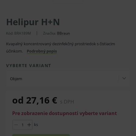
Helipur H+N
Kód:
BRA189M
Značka:
BBraun
Kvapalný koncentrovaný dezinfekčný prostriedok s čistiacim
účinkom.
Podrobný popis
VYBERTE VARIANT
Objem
od 27,16 €
s DPH
Pre zobrazenie dostupnosti vyberte variant
ks