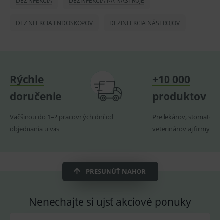
DEZINFEKCIA
DEZINFEKCIA NA NÁSTROJE
smarts
lastVisitedProducts
www.medplus.sk
1 rok
Cookie
DEZINFEKCIA ENDOSKOPOV
DEZINFEKCIA NÁSTROJOV
uchová
naposl
navští
produk
ssupp.visits
www.medplus.sk
6 měsíců
Cookie
2 dny
pro
fungov
Rýchle
+10 000
OnLine
smarts
doručenie
produktov
CookieScriptConsent
1 rok
Tento 
CookieScript
cookie
www.medplus.sk
použív
Väčšinou do 1–2 pracovných dní od
Pre lekárov, stomatoló
služba
Cookie
objednania u vás
veterinárov aj firmy
Script.
zapama
předvo
souhla
soubo
cookie
PRESUNÚŤ NAHOR
návště
Je nutn
banne
cookie
Nenechajte si ujsť akciové ponuky
Cookie
Script
fungov