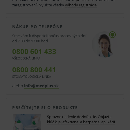
zaregistrovaní? Využite všetky
výhody registrácie
.
Vhodný pre vyšší stupeň dezinfekcie. Roztok je možné
pre vyšší stupeň dezinfekcie v priklopených nádobách
NÁKUP PO TELEFÓNE
uchovávať a používat 14 dní.
Sme vám k dispozícii počas pracovných dní
od 7.00 do 17.00 hod.
Účinné látky:
Glutaraldehyd, 2-propanol,
0800 601 433
ethylhexanol.
VŠEOBECNÁ LINKA
0800 800 441
Účinnosť:
baktericidný, virucídny, sporicídny,
STOMATOLOGICKÁ LINKA
fungicídny, mykobaktericídny, tuberkulocídny, účinný
alebo
info@medplus.sk
na MRSA.
V kartóne:
PREČÍTAJTE SI O PRODUKTE
1l - 10 ks
Správne riedenie dezinfekcie. Objavte
kľúč k jej efektívnej a bezpečnej aplikácii
5 l - 1 ks