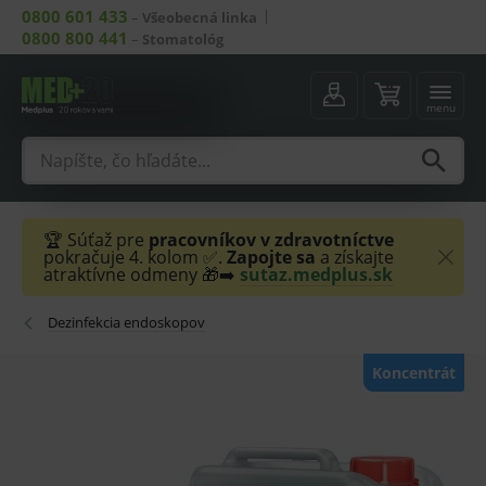
0800 601 433
–
Všeobecná linka
0800 800 441
–
Stomatológ
menu
🏆 Súťaž pre
pracovníkov v zdravotníctve
pokračuje 4. kolom ✅.
Zapojte sa
a získajte
atraktívne odmeny 🎁➡️
sutaz.medplus.sk
Dezinfekcia endoskopov
Koncentrát