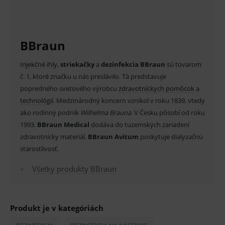
Odstráňte obsah / nádobu v zariadení schválenom
funkcie ako voľba odborník/laik, prihlásenie
používateľa, vkladanie tovaru do košíka atď. Pre
pre likvidáciu odpadov.
správne používanie webu sú nutné.
Provider
/
Název
Vyprší
Popis
BBraun
Doména
Používajte prípravok bezpečným spôsobom. Pred
_sp_id.ef32
www.medplus.sk
2 roky
Cookie
použitím si vždy prečítajte etiketu a informácie o
pro
I
njekčné ihly
,
striekačky
a
dezinfekcia BBraun
sú tovarom
fungov
prípravku.
č. 1, ktoré značku u nás preslávilo. Tá predstavuje
OnLine
smarts
popredného svetového výrobcu
zdravotníckych pomôcok a
V prípade porušenia zapečateného obalu tohto
PHPSESSID
Zavřením
Univer
PHP.net
technológií
. Medzinárodný koncern vznikol v roku 1839, vtedy
tovaru nie je z dôvodu ochrany zdravia alebo
prohlížeče
identif
www.medplus.sk
ako rodinný podnik
Wilhelma Brauna
. V Česku pôsobí od roku
použív
hygienických dôvodov možné odstúpiť od kúpnej
udržov
1993.
BBraun Medical
dodáva do tuzemských zariadení
promě
relací
zmluvy v lehote 14 dní.
zdravotnícky materiál.
BBraun Avitum
poskytuje dialyzačnú
uživate
starostlivosť.
_sp_ses.ef32
www.medplus.sk
30 minut
Cookie
pro
Všetky produkty BBraun
fungov
OnLine
smarts
ssupp.vid
www.medplus.sk
6 měsíců
Cookie
2 dny
pro
Produkt je v kategóriách
fungov
OnLine