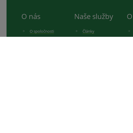
O nás
Naše služby
O
O spoločnosti
Články
Kariéra
Výhody registrácie
Kontakty
Darčeky k nákupu
Katalógy produktov
Cookies
Rady a tipy
Informácie o zdravotníckych prostriedkoch