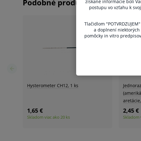
získané informácie boli V
hygienických dôvodov možné odstúpiť od kúpnej z
postupu vo vzťahu k svoj
Tlačidlom "POTVRDZUJEM" v
a doplnení niektorých
pomôcky in vitro predpisova