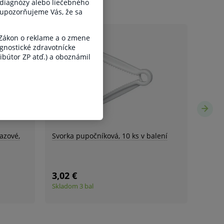
 diagnózy alebo liečebného
, upozorňujeme Vás, že sa
 Zákon o reklame a o zmene
gnostické zdravotnícke
ribútor ZP atď.) a oboznámil