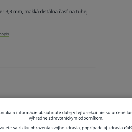
er 3,3 mm, mäkká distálna časť na tuhej
 popis
kej zdravotníckej pomôcky in vitro
tajte informácie o výrobku a ak je
tickej zdravotníckej pomôcky in vitro
innosťou inej liečby alebo inej
ej pomôcky in vitro a jeho použitie môže
uka a informácie obsiahnuté ďalej v tejto sekcii nie sú určené lai
výhradne zdravotníckym odborníkom.
vujete sa riziku ohrozenia svojho zdravia, poprípade aj zdravia ďal
varu nie je z dôvodu ochrany zdravia alebo