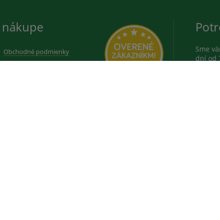
 nákupe
Potr
Sme vám
Obchodné podmienky
dní od 
Ochrana osobných údajov
080
Doprava a platba
VŠEOBEC
Prekurzory výbušnín
080
Reklamácia
STOMATO
Výrobcovia a značky
alebo
i
 a diagnostických zdravotníckych prostriedkoch uvedené na týchto stránk
Copyright © 2026, Medplus s.r.o. Všetky práva vyhradené.