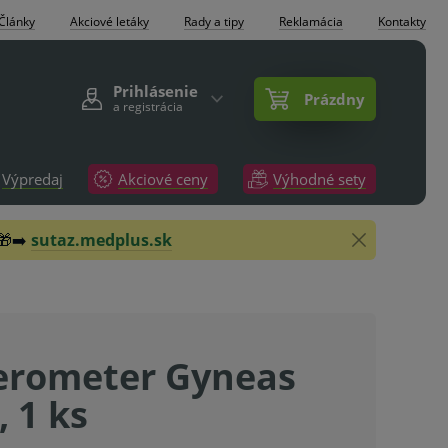
Články
Akciové letáky
Rady a tipy
Reklamácia
Kontakty
Prihlásenie
Prázdny
a registrácia
Výpredaj
Akciové ceny
Výhodné sety
 🎁➡️
sutaz.medplus.sk
erometer Gyneas
 1 ks