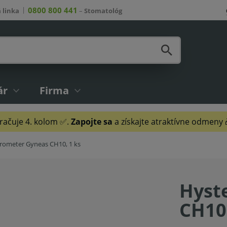
0800 800 441
 linka
–
Stomatológ
ár
Firma
ačuje 4. kolom ✅.
Zapojte sa
a získajte atraktívne odmeny
rometer Gyneas CH10, 1 ks
Hyst
CH10,