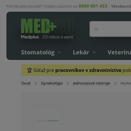
0800 601 433
Potrebujete poradiť? Volajte zadarmo na
–
Všeobecná
Stomatológ
Lekár
Veterin
🏆 Súťaž pre
pracovníkov v zdravotníctve
pokr
Úvod
Gynekológia
Jednorazové nástroje
Hyste