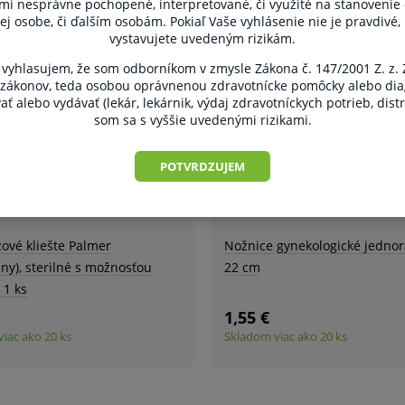
ami nesprávne pochopené, interpretované, či využité na stanovenie
mluvy v lehote 14 dní.
ej osobe, či ďalším osobám. Pokiaľ Vaše vyhlásenie nie je pravdivé
vystavujete uvedeným rizikám.
yhlasujem, že som odborníkom v zmysle Zákona č. 147/2001 Z. z.
 zákonov, teda osobou oprávnenou zdravotnícke pomôcky alebo dia
ť alebo vydávať (lekár, lekárnik, výdaj zdravotníckych potrieb, dist
som sa s vyššie uvedenými rizikami.
POTVRDZUJEM