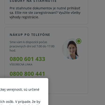
SÚBORY NA STIAHNUTIE
Pre stiahnutie dokumentov je nutné
prihlásiť
sa
. Ešte nie ste zaregistrovaní? Využite všetky
výhody registrácie
.
NÁKUP PO TELEFÓNE
Sme vám k dispozícii počas
pracovných dní od 7.00 do 17.00
hod.
0800 601 433
VŠEOBECNÁ LINKA
0800 800 441
STOMATOLOGICKÁ LINKA
alebo
info@medplus.sk
ckej verejnosti, sú určené
ších osôb. V prípade, že by