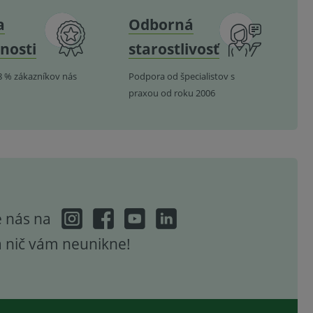
a
Odborná
nosti
starostlivosť
8 % zákazníkov nás
Podpora od špecialistov s
praxou od roku 2006
e nás na
a nič vám neunikne!