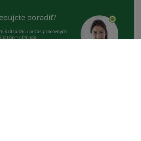
ebujete poradiť?
 k dispozícii počas pracovných
7.00 do 17.00 hod.
0 601 433
NÁ LINKA
0 800 441
LOGICKÁ LINKA
nfo@medplus.sk
ach nie sú určené osobám mladším 15 rokov.