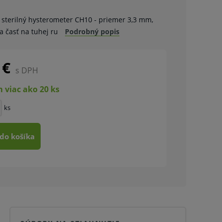
 sterilný hysterometer CH10 - priemer 3,3 mm,
a časť na tuhej ru
Podrobný popis
 €
s DPH
 viac ako 20 ks
ks
 do košíka