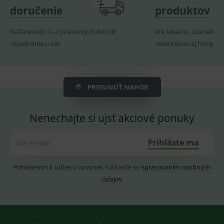
pro
doručenie
produktov
fungov
OnLine
smarts
Väčšinou do 1–2 pracovných dní od
Pre lekárov, stomatoló
ssupp.vid
www.medplus.sk
6 měsíců
Cookie
objednania u vás
veterinárov aj firmy
2 dny
pro
fungov
OnLine
smarts
lastVisitedProducts
www.medplus.sk
1 rok
Cookie
PRESUNÚŤ NAHOR
uchová
naposl
navští
produk
Nenechajte si ujsť akciové ponuky
ssupp.visits
www.medplus.sk
6 měsíců
Cookie
2 dny
pro
Prihláste ma
fungov
Váš e-mail
OnLine
smarts
Prihlásením k odberu noviniek súhlasíte so
spracovaním osobných
CookieScriptConsent
1 rok
Tento 
CookieScript
cookie
www.medplus.sk
údajov
použív
služba
Cookie
Script.
zapama
předvo