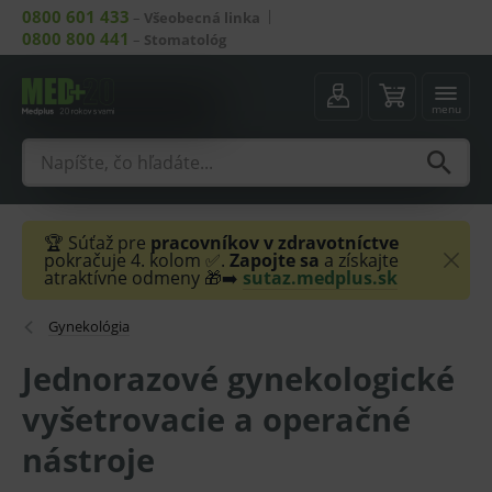
0800 601 433
–
Všeobecná linka
0800 800 441
–
Stomatológ
menu
🏆 Súťaž pre
pracovníkov v zdravotníctve
pokračuje 4. kolom ✅.
Zapojte sa
a získajte
atraktívne odmeny 🎁➡️
sutaz.medplus.sk
Gynekológia
Jednorazové gynekologické
vyšetrovacie a operačné
nástroje