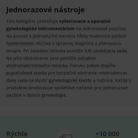
Jednorazové nástroje
Základné životné funkcie e-shopu
Táto kategória zastrešuje
vyšetrovacie a operačné
Analytické
Marketingové
gynekologické inštrumentárium
na jednorazové použitie.
Technické – základné životné funkcie e-shopu
Na presné a jednoduché meranie hĺbky maternice poslúži
Nevyhnutné cookies umožňujú základné
hysterometer
, kľúčový k správnej diagnóze a plánovaniu
funkcie ako voľba odborník/laik, prihlásenie
používateľa, vkladanie tovaru do košíka atď. Pre
terapie. Pri zavedení telieska pomôže
IUD zavádzacia sada
.
správne používanie webu sú nutné.
Na jeho odstránenie zase pomôže
extraktor
Provider
/
vnútromaternicového telieska
. Ponuku potom dopĺňa
Název
Vyprší
Popis
Doména
pupočníková svorka
pre bezpečné ošetrenie novorodencov,
_sp_id.ef32
www.medplus.sk
2 roky
Cookie
ďalej sada na klystír
gynekologické kliešte
a nožnice. Každý z
pro
fungov
produktov predstavuje spoľahlivé riešenie pre jednorazové
OnLine
smarts
využitie v oblasti gynekológie.
PHPSESSID
Zavřením
Univer
PHP.net
prohlížeče
identif
www.medplus.sk
použív
udržov
promě
relací
uživate
Rýchle
+10 000
_sp_ses.ef32
www.medplus.sk
30 minut
Cookie