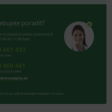
ebujete poradiť?
 k dispozícii počas pracovných
7.00 do 17.00 hod.
0 601 433
NÁ LINKA
0 800 441
LOGICKÁ LINKA
nfo@medplus.sk
ach nie sú určené osobám mladším 15 rokov.