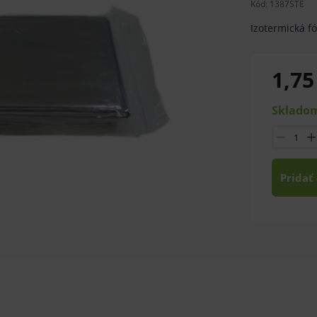
Kód:
1387STE
Izotermická fó
1,75
Skladom
Pridať