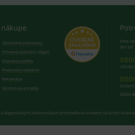
 nákupe
Potr
Sme vám
Obchodné podmienky
dní od 
Ochrana osobných údajov
080
Doprava a platba
VŠEOBEC
Prekurzory výbušnín
080
Reklamácia
STOMATO
Výrobcovia a značky
alebo
i
 a diagnostických zdravotníckych prostriedkoch uvedené na týchto stránk