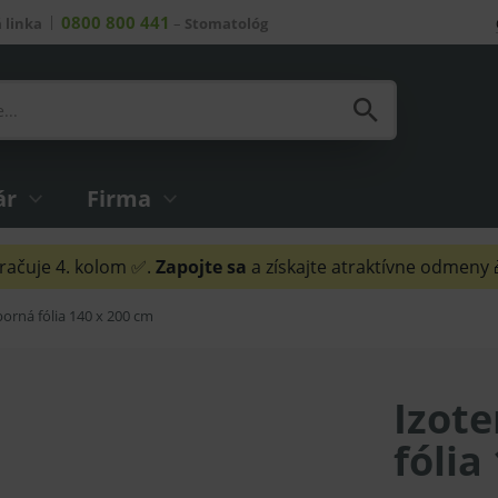
0800 800 441
 linka
–
Stomatológ
ár
Firma
ačuje 4. kolom ✅.
Zapojte sa
a získajte atraktívne odmeny
borná fólia 140 x 200 cm
Izote
fólia