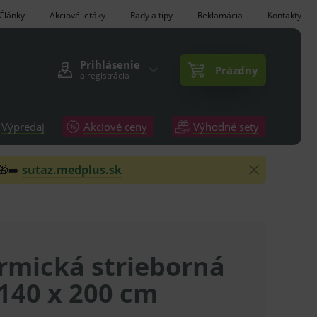
Články
Akciové letáky
Rady a tipy
Reklamácia
Kontakty
Prihlásenie
Prázdny
a registrácia
Výpredaj
Akciové ceny
Výhodné sety
 🎁➡️
sutaz.medplus.sk
rmická strieborná
 140 x 200 cm