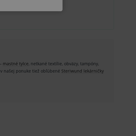
u do košíka atď. Pre správne
–
mastné tylce
, netkané textílie, obväzy, tampóny,
.
te v našej ponuke tiež obľúbené
Steriwund lekárničky
nných relací uživatelů
.
.
ů.
.
om k zapamatování