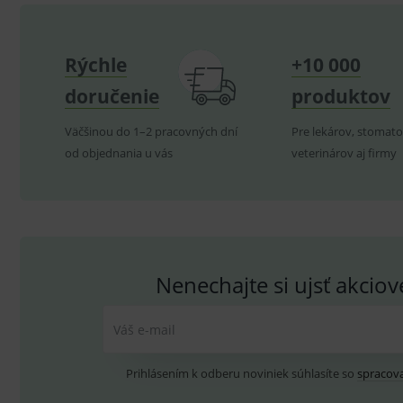
C
Rýchle
+10 000
P
Název
doručenie
produktov
Pro
D
Název
Do
_gcl_au
G
Väčšinou do 1–2 pracovných dní
Pre lekárov, stomato
.
_gat_UA-
.me
193359858-4
od objednania u vás
veterinárov aj firmy
test_cookie
G
_ga
.d
Goo
.me
IDE
G
_gid
.d
Goo
.me
VISITOR_INFO1_LIVE
G
YSC
.
Goo
.yo
Nenechajte si ujsť akcio
sid
.se
_ga_GXRFBLV37P
.me
Váš e-mail
Prihlásením k odberu noviniek súhlasíte so
spracov