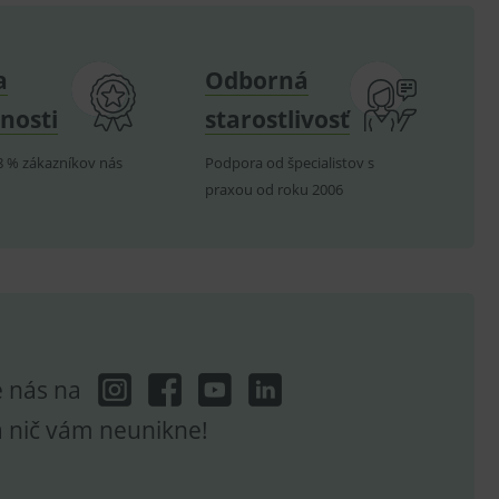
e nutné, aby banner cookie
a
Odborná
nosti
starostlivosť
hodné reklamy.
8 % zákazníkov nás
Podpora od špecialistov s
e analytics.
praxou od roku 2006
poruje cookies a
e analytics.
hodné reklamy.
e analytics.
telských předvoleb pro
těvník webu používá
dování zobrazení
ení vhodné reklamy.
e nás na
e analytics.
a nič vám neunikne!