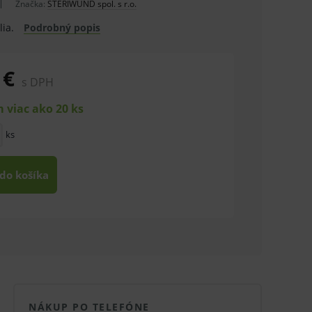
Značka:
STERIWUND spol. s r.o.
lia.
Podrobný popis
 €
s DPH
 viac ako 20 ks
ks
 do košíka
NÁKUP PO TELEFÓNE