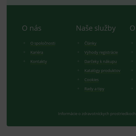
O nás
Naše služby
O
O spoločnosti
Články
Kariéra
Výhody registrácie
Kontakty
Darčeky k nákupu
Katalógy produktov
Cookies
Rady a tipy
Informácie o zdravotníckych prostriedkoch