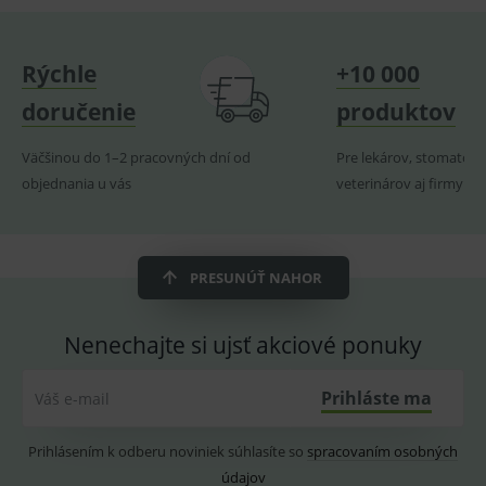
uživate
_sp_ses.ef32
www.medplus.sk
30 minut
Cookie
pro
Rýchle
+10 000
fungov
OnLine
smarts
doručenie
produktov
ssupp.vid
www.medplus.sk
6 měsíců
Cookie
2 dny
pro
Väčšinou do 1–2 pracovných dní od
Pre lekárov, stomatoló
fungov
OnLine
objednania u vás
veterinárov aj firmy
smarts
lastVisitedProducts
www.medplus.sk
1 rok
Cookie
uchová
naposl
navští
PRESUNÚŤ NAHOR
produk
ssupp.visits
www.medplus.sk
6 měsíců
Cookie
2 dny
pro
Nenechajte si ujsť akciové ponuky
fungov
OnLine
smarts
Prihláste ma
Váš e-mail
CookieScriptConsent
1 rok
Tento 
CookieScript
cookie
www.medplus.sk
použív
Prihlásením k odberu noviniek súhlasíte so
spracovaním osobných
služba
Cookie
údajov