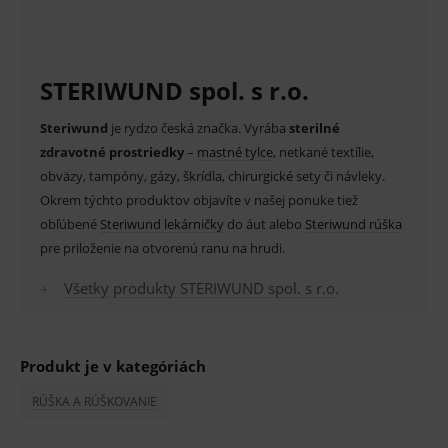
STERIWUND spol. s r.o.
Základné životné funkcie e-shopu
Analytické
Marketingové
Steriwund
je rydzo česká značka. Vyrába
sterilné
zdravotné prostriedky
Technické – základné životné funkcie e-shopu
–
mastné tylce
, netkané textílie,
Nevyhnutné cookies umožňujú základné
obväzy, tampóny, gázy, škrídla, chirurgické sety či návleky.
funkcie ako voľba odborník/laik, prihlásenie
Okrem týchto produktov objavíte v našej ponuke tiež
používateľa, vkladanie tovaru do košíka atď. Pre
správne používanie webu sú nutné.
obľúbené
Steriwund lekárničky
do áut alebo
Steriwund rúška
Provider
/
pre priloženie na otvorenú ranu na hrudi.
Název
Vyprší
Popis
Doména
Všetky produkty STERIWUND spol. s r.o.
_sp_id.ef32
www.medplus.sk
2 roky
Cookie
pro
fungov
OnLine
smarts
Produkt je v kategóriách
PHPSESSID
Zavřením
Univer
PHP.net
prohlížeče
identif
www.medplus.sk
RÚŠKA A RÚŠKOVANIE
použív
udržov
promě
relací