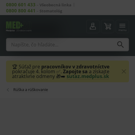
0800 601 433
–
Všeobecná linka
0800 800 441
–
Stomatológ
menu
🏆 Súťaž pre
pracovníkov v zdravotníctve
pokračuje 4. kolom ✅.
Zapojte sa
a získajte
atraktívne odmeny 🎁➡️
sutaz.medplus.sk
Rúška a rúškovanie