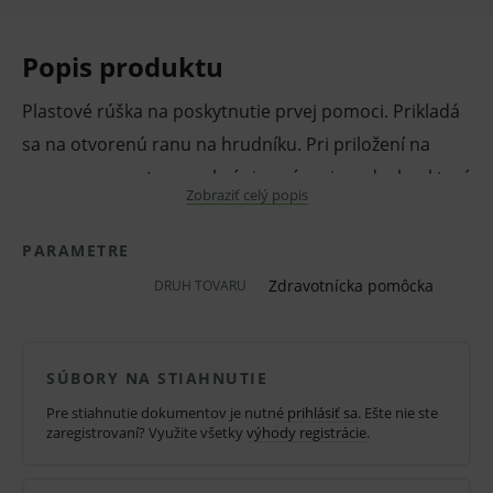
Popis produktu
Plastové rúška na poskytnutie prvej pomoci. Prikladá
sa na otvorenú ranu na hrudníku. Pri priložení na
ranu - pneumotorax zabráni nasávaniu vzduchu, ktorý
Zobraziť celý popis
by sa hromadil v dutine hrudnej a postupne tak
utláčal orgány na postihnutú stranu.
PARAMETRE
Vlastnosti a výhody:
Zdravotnícka pomôcka
DRUH TOVARU
Rúška pre prvú pomoc.
Na hrudník.
SÚBORY NA STIAHNUTIE
Materiál PVC.
Pre stiahnutie dokumentov je nutné
prihlásiť sa
. Ešte nie ste
zaregistrovaní? Využite všetky
výhody registrácie
.
Rozmer 20 x 20 cm.
Nesterilné.