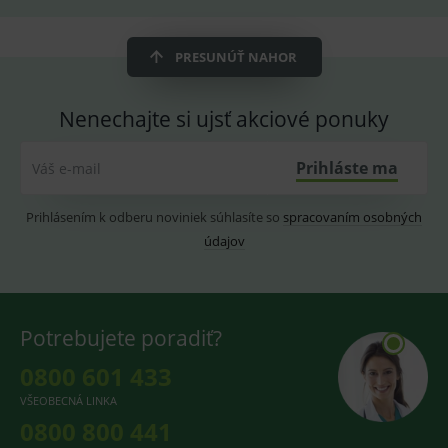
ssupp.vid
www.medplus.sk
6 měsíců
Cookie
2 dny
pro
fungov
PRESUNÚŤ NAHOR
OnLine
smarts
lastVisitedProducts
www.medplus.sk
1 rok
Cookie
Nenechajte si ujsť akciové ponuky
uchová
naposl
navští
Prihláste ma
Váš e-mail
produk
ssupp.visits
www.medplus.sk
6 měsíců
Cookie
2 dny
pro
Prihlásením k odberu noviniek súhlasíte so
spracovaním osobných
fungov
OnLine
údajov
smarts
CookieScriptConsent
1 rok
Tento 
CookieScript
cookie
www.medplus.sk
použív
služba
Potrebujete poradiť?
Cookie
Script.
zapama
0800 601 433
předvo
souhla
VŠEOBECNÁ LINKA
soubo
cookie
0800 800 441
návště