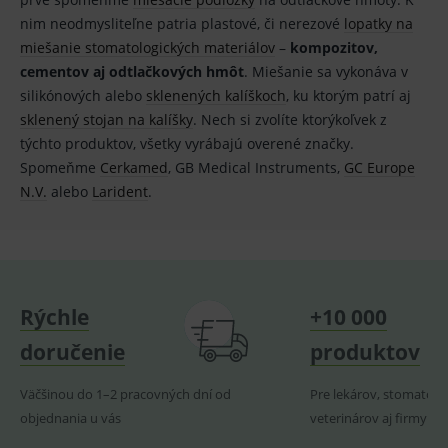
Analytické
Marketingové
nim neodmysliteľne patria plastové, či nerezové
lopatky na
miešanie stomatologických materiálov
–
kompozitov,
Technické – základné životné funkcie e-shopu
Nevyhnutné cookies umožňujú základné
cementov aj odtlačkových hmôt
. Miešanie sa vykonáva v
funkcie ako voľba odborník/laik, prihlásenie
silikónových alebo
sklenených kalíškoch
, ku ktorým patrí aj
používateľa, vkladanie tovaru do košíka atď. Pre
správne používanie webu sú nutné.
sklenený stojan na kalíšky
. Nech si zvolíte ktorýkoľvek z
týchto produktov, všetky vyrábajú overené značky.
Provider
/
Název
Vyprší
Popis
Doména
Spomeňme
Cerkamed
, GB Medical Instruments,
GC Europe
N.V.
alebo
Larident
.
_sp_id.ef32
www.medplus.sk
2 roky
Cookie
pro
fungov
OnLine
smarts
PHPSESSID
Zavřením
Univer
PHP.net
prohlížeče
identif
www.medplus.sk
použív
Rýchle
+10 000
udržov
promě
relací
doručenie
produktov
uživate
_sp_ses.ef32
www.medplus.sk
30 minut
Cookie
Väčšinou do 1–2 pracovných dní od
Pre lekárov, stomatoló
pro
fungov
objednania u vás
veterinárov aj firmy
OnLine
smarts