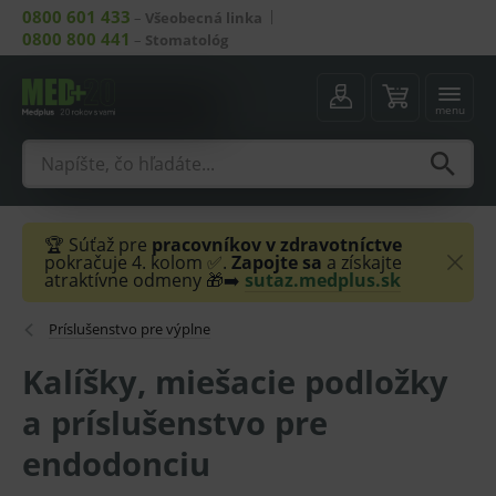
0800 601 433
–
Všeobecná linka
0800 800 441
–
Stomatológ
menu
🏆 Súťaž pre
pracovníkov v zdravotníctve
pokračuje 4. kolom ✅.
Zapojte sa
a získajte
atraktívne odmeny 🎁➡️
sutaz.medplus.sk
Príslušenstvo pre výplne
Kalíšky, miešacie podložky
a príslušenstvo pre
endodonciu