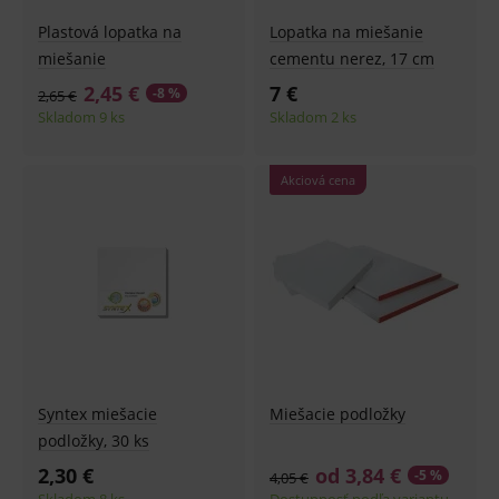
Plastová lopatka na
Lopatka na miešanie
miešanie
cementu nerez, 17 cm
2,45 €
7 €
-8 %
2,65 €
Skladom 9 ks
Skladom 2 ks
Akciová cena
Syntex miešacie
Miešacie podložky
podložky, 30 ks
2,30 €
od 3,84 €
-5 %
4,05 €