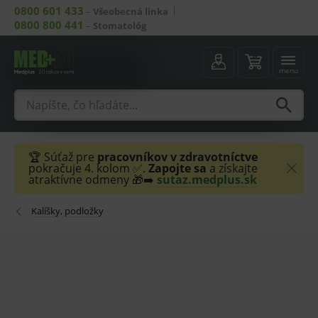
0800 601 433
–
Všeobecná linka
0800 800 441
–
Stomatológ
menu
🏆 Súťaž pre
pracovníkov v zdravotníctve
pokračuje 4. kolom ✅.
Zapojte sa
a získajte
atraktívne odmeny 🎁➡️
sutaz.medplus.sk
Kalíšky, podložky