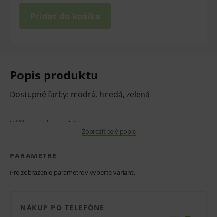
Pridať do košíka
Popis produktu
Dostupné farby: modrá, hnedá, zelená
Výška s vekom: 4,5 cm.
Zobraziť celý popis
V prípade porušenia zapečateného obalu tohto
PARAMETRE
tovaru nie je z dôvodu ochrany zdravia alebo
hygienických dôvodov možné odstúpiť od kúpnej
Pre zobrazenie parametrov vyberte variant.
zmluvy v lehote 14 dní.
NÁKUP PO TELEFÓNE