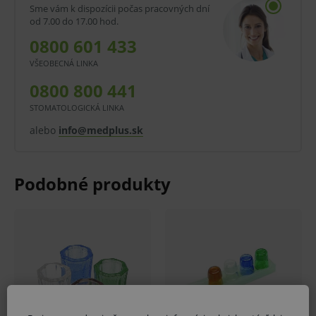
Sme vám k dispozícii počas pracovných dní
od 7.00 do 17.00 hod.
0800 601 433
VŠEOBECNÁ LINKA
0800 800 441
STOMATOLOGICKÁ LINKA
alebo
info@medplus.sk