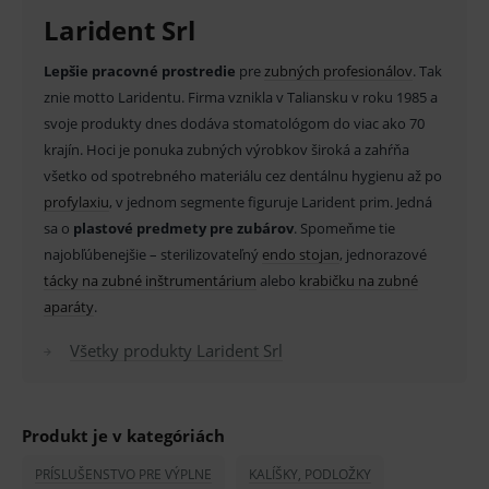
MARKETINGOVÉ
Larident Srl
Lepšie pracovné prostredie
pre
zubných profesionálov
. Tak
znie motto Laridentu. Firma vznikla v Taliansku v roku 1985 a
Základné životné funkcie e-shopu
svoje produkty dnes dodáva stomatológom do viac ako 70
Analytické
Marketingové
krajín. Hoci je ponuka zubných výrobkov široká a zahŕňa
všetko od spotrebného materiálu cez dentálnu hygienu až po
Technické – základné životné funkcie e-shopu
Nevyhnutné cookies umožňujú základné
profylaxiu
, v jednom segmente figuruje Larident prim. Jedná
funkcie ako voľba odborník/laik, prihlásenie
sa o
plastové predmety pre zubárov
. Spomeňme tie
používateľa, vkladanie tovaru do košíka atď. Pre
správne používanie webu sú nutné.
najobľúbenejšie – sterilizovateľný
endo stojan
, jednorazové
tácky na zubné inštrumentárium
alebo
krabičku na zubné
Provider
/
Název
Vyprší
Popis
Doména
aparáty
.
_sp_id.ef32
www.medplus.sk
2 roky
Cookie
Všetky produkty Larident Srl
pro
fungov
OnLine
smarts
PHPSESSID
Zavřením
Univer
PHP.net
Produkt je v kategóriách
prohlížeče
identif
www.medplus.sk
použív
udržov
PRÍSLUŠENSTVO PRE VÝPLNE
KALÍŠKY, PODLOŽKY
promě