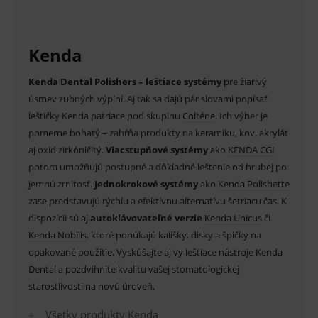
Analytické
Marketingové
Technické – základné životné funkcie e-shopu
Nevyhnutné cookies umožňujú základné
Kenda
funkcie ako voľba odborník/laik, prihlásenie
používateľa, vkladanie tovaru do košíka atď. Pre
správne používanie webu sú nutné.
Kenda Dental Polishers – leštiace systémy
pre žiarivý
úsmev zubných výplní. Aj tak sa dajú pár slovami popísať
Provider
/
Název
Vyprší
Popis
Doména
leštičky Kenda patriace pod skupinu
Colténe
. Ich výber je
pomerne bohatý – zahŕňa produkty na keramiku, kov, akrylát
_sp_id.ef32
www.medplus.sk
2 roky
Cookie
pro
aj oxid zirkóničitý.
Viacstupňové systémy
ako
KENDA CGI
fungov
OnLine
potom umožňujú postupné a dôkladné leštenie od hrubej po
smarts
jemnú zrnitosť.
Jednokrokové systémy
ako
Kenda Polishette
PHPSESSID
Zavřením
Univer
PHP.net
zase predstavujú rýchlu a efektívnu alternatívu šetriacu čas. K
prohlížeče
identif
www.medplus.sk
použív
dispozícii sú aj
autoklávovateľné verzie
Kenda Unicus
či
udržov
promě
Kenda Nobilis
, ktoré ponúkajú kalíšky, disky a špičky na
relací
opakované použitie. Vyskúšajte aj vy leštiace nástroje Kenda
uživate
Dental a pozdvihnite kvalitu vašej stomatologickej
_sp_ses.ef32
www.medplus.sk
30 minut
Cookie
pro
starostlivosti na novú úroveň.
fungov
OnLine
Všetky produkty Kenda
smarts