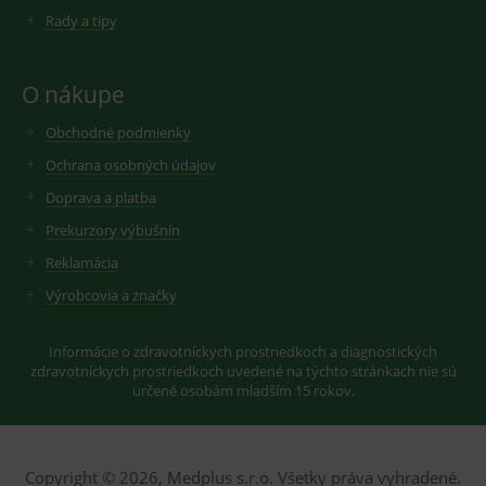
starou verzi
Rady a tipy
rozhraní
Youtube.
O nákupe
Obchodné podmienky
Ochrana osobných údajov
Doprava a platba
Prekurzory výbušnín
Reklamácia
Výrobcovia a značky
Informácie o zdravotníckych prostriedkoch a diagnostických
zdravotníckych prostriedkoch uvedené na týchto stránkach nie sú
určené osobám mladším 15 rokov.
Copyright © 2026, Medplus s.r.o. Všetky práva vyhradené.