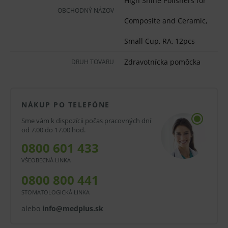
High Shine Polishers for
leštenie porcelánu a kompozitov rovnakou
OBCHODNÝ NÁZOV
leštičkou
Composite and Ceramic,
pre estetický výsledok s vysokým leskom
Small Cup, RA, 12pcs
ideálny pre predné výplne
Zdravotnícka pomôcka
DRUH TOVARU
autoklávovateľné 134 °C
nie je potrebná žiadna pasta na leštenie do
vysokého lesku
NÁKUP PO TELEFÓNE
Sme vám k dispozícii počas pracovných dní
dodávajú hodvábny, dokonale hladký povrch
od 7.00 do 17.00 hod.
a vysoký lesk
0800 601 433
veľkosť zrna extra jemná - 8 - 4 mic
VŠEOBECNÁ LINKA
farba oranžová, žltý pásik
0800 800 441
používajte jemné dokončovacie nástroje
STOMATOLOGICKÁ LINKA
alebo KENDA Nobilis pred aplikáciou
alebo
info@medplus.sk
Tvar: