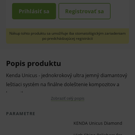
Prihlásiť sa
Registrovať sa
Nákup tohto produktu sa umožňuje iba stomatológickým zariadeniam
po predchádzajúcej registrácii
Popis produktu
Kenda Unicus - jednokrokový ultra jemný diamantový
leštiaci systém na finálne doleštenie kompozitov a
keramiky.
Zobraziť celý popis
Vlastnosti a výhody:
PARAMETRE
určené na finálne doleštenie kompozitov a
KENDA Unicus Diamond
keramiky vrátane hybridných