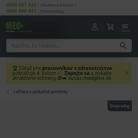
0800 601 433
–
Všeobecná linka
0800 800 441
–
Stomatológ
menu
🏆 Súťaž pre
pracovníkov v zdravotníctve
pokračuje 4. kolom ✅.
Zapojte sa
a získajte
atraktívne odmeny 🎁➡️
sutaz.medplus.sk
Leštiace a aplikačné pomôcky
Dopredaj