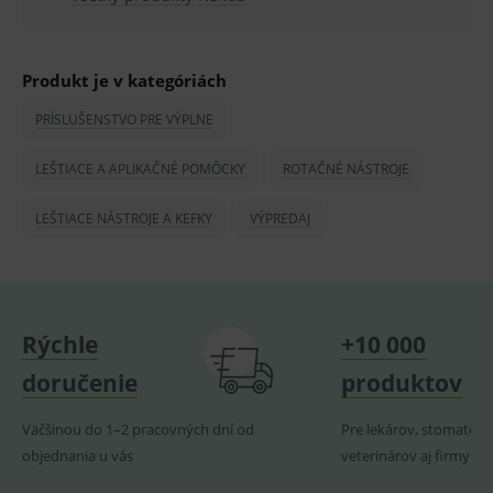
ssupp.vid
www.medplus.sk
6 měsíců
Cookie
2 dny
pro
fungov
OnLine
Produkt je v kategóriách
smarts
PRÍSLUŠENSTVO PRE VÝPLNE
lastVisitedProducts
www.medplus.sk
1 rok
Cookie
uchová
naposl
navští
LEŠTIACE A APLIKAČNÉ POMÔCKY
ROTAČNÉ NÁSTROJE
produk
ssupp.visits
www.medplus.sk
6 měsíců
Cookie
LEŠTIACE NÁSTROJE A KEFKY
VÝPREDAJ
2 dny
pro
fungov
OnLine
smarts
CookieScriptConsent
1 rok
Tento 
CookieScript
cookie
www.medplus.sk
použív
Rýchle
+10 000
služba
Cookie
doručenie
produktov
Script.
zapama
předvo
Väčšinou do 1–2 pracovných dní od
Pre lekárov, stomatoló
souhla
soubo
objednania u vás
veterinárov aj firmy
cookie
návště
Je nutn