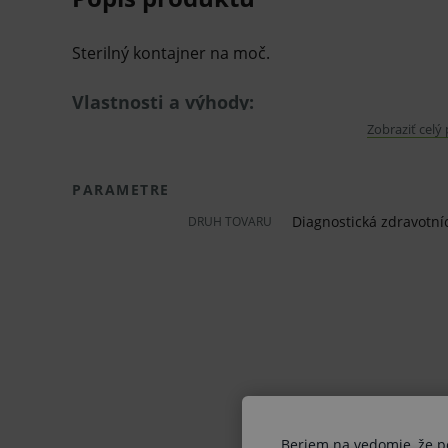
Sterilný kontajner na moč.
Vlastnosti a výhody:
Zobraziť celý
sterilný
štítkovaný
PARAMETRE
objem 120 ml
Diagnostická zdravotní
DRUH TOVARU
materiál PP
Oblasť použitia:
odbery sputa
odoslanie moču na kultiváciu
bakteriológia, mikrobiológia, biochémia
Beriem na vedomie, že pon