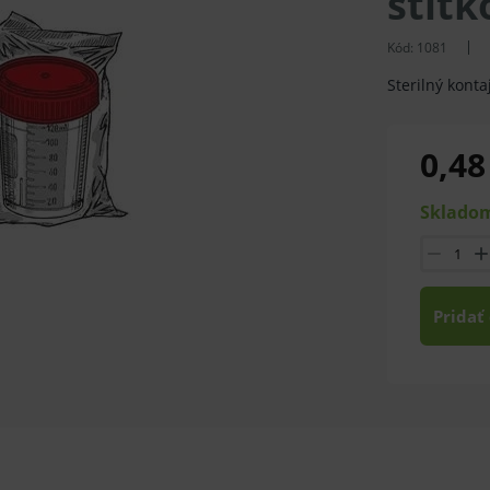
štítk
Kód:
1081
Sterilný kont
0,48
Skladom
Pridať