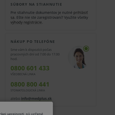
SÚBORY NA STIAHNUTIE
Pre stiahnutie dokumentov je nutné
prihlásiť
sa
. Ešte nie ste zaregistrovaní? Využite všetky
výhody registrácie
.
NÁKUP PO TELEFÓNE
Sme vám k dispozícii počas
pracovných dní od 7.00 do 17.00
hod.
0800 601 433
VŠEOBECNÁ LINKA
0800 800 441
STOMATOLOGICKÁ LINKA
alebo
info@medplus.sk
ckej verejnosti, sú určené