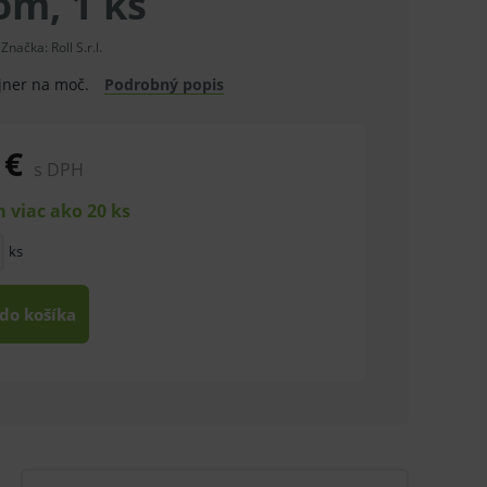
om, 1 ks
Značka:
Roll S.r.l.
ajner na moč.
Podrobný popis
 €
s DPH
 viac ako 20 ks
ks
 do košíka