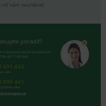
e analytics.
a nič vám neunikne!
hodné reklamy.
e analytics.
telských předvoleb pro
těvník webu používá
dování zobrazení
ení vhodné reklamy.
ebujete poradiť?
e analytics.
 k dispozícii počas pracovných
7.00 do 17.00 hod.
0 601 433
NÁ LINKA
0 800 441
LOGICKÁ LINKA
nfo@medplus.sk