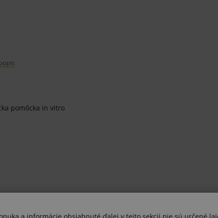
 popis
cka pomôcka in vitro
uka a informácie obsiahnuté ďalej v tejto sekcii nie sú určené lai