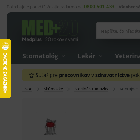
0800 601 433
Potrebujete poradiť? Volajte zadarmo na
–
Všeobecná
Stomatológ
Lekár
Veterin
🏆 Súťaž pre
pracovníkov v zdravotníctve
pokr
Úvod
Skúmavky
Sterilné skúmavky
Kontajner 1