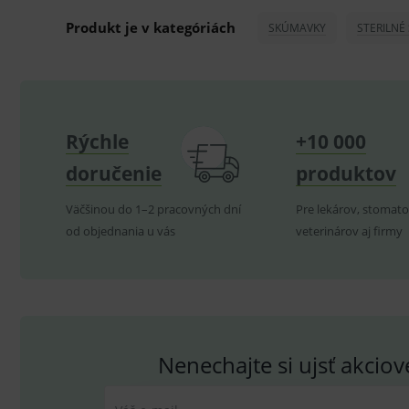
P
hygienických dôvodov možné odstúpiť od kúpnej z
Název
Produkt je v kategóriách
SKÚMAVKY
STERILNÉ
_sp_id.ef32
PHPSESSID
_sp_ses.ef32
Rýchle
+10 000
ssupp.vid
doručenie
produktov
lastVisitedProducts
ssupp.visits
Väčšinou do 1–2 pracovných dní
Pre lekárov, stomato
od objednania u vás
veterinárov aj firmy
CookieScriptConsent
C
P
Název
Pro
D
Název
Do
Nenechajte si ujsť akcio
_gcl_au
G
.
_gat_UA-
.me
193359858-4
test_cookie
G