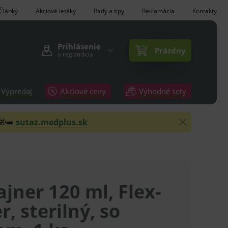
Články
Akciové letáky
Rady a tipy
Reklamácia
Kontakty
Prihlásenie
Prázdny
a registrácia
Výpredaj
Akciové ceny
Výhodné sety
 🎁➡️
sutaz.medplus.sk
jner 120 ml, Flex-
r, sterilný, so