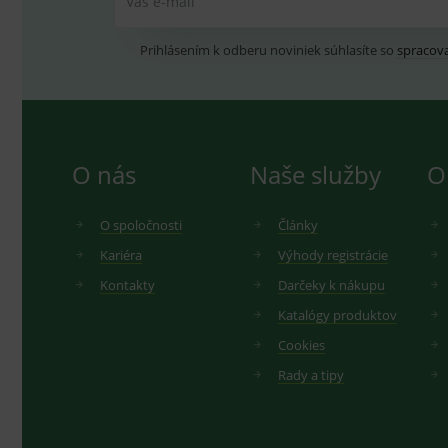
Váš e-mail
_ga
.d
Goo
.me
IDE
G
Prihlásením k odberu noviniek súhlasíte so
spracov
_gid
.d
Goo
.me
VISITOR_INFO1_LIVE
G
YSC
.
Goo
.yo
sid
.se
O nás
Naše služby
O
_ga_GXRFBLV37P
.me
O spoločnosti
Články
Kariéra
Výhody registrácie
Kontakty
Darčeky k nákupu
Katalógy produktov
Cookies
Rady a tipy