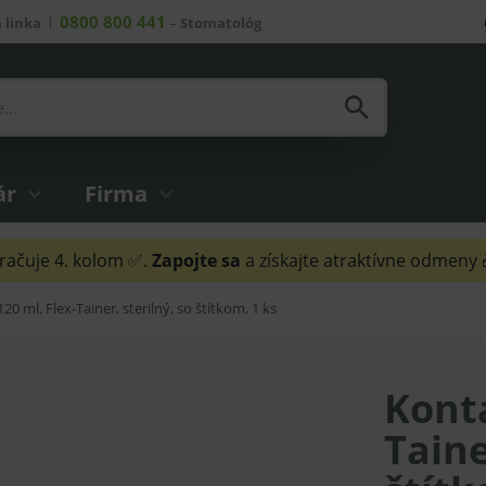
0800 800 441
 linka
–
Stomatológ
ár
Firma
ačuje 4. kolom ✅.
Zapojte sa
a získajte atraktívne odmeny
20 ml, Flex-Tainer, sterilný, so štítkom, 1 ks
Konta
Taine