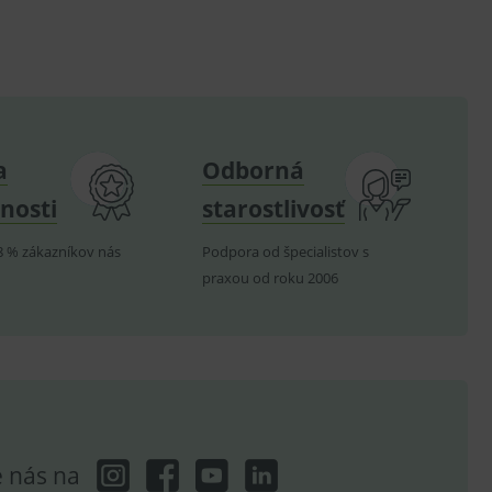
.
nných relací uživatelů
.
a
Odborná
.
nosti
starostlivosť
ů.
.
8 % zákazníkov nás
Podpora od špecialistov s
praxou od roku 2006
om k zapamatování
e nutné, aby banner cookie
hodné reklamy.
e analytics.
e nás na
poruje cookies a